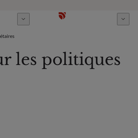
À propos
Talents
étaires
r les politiques