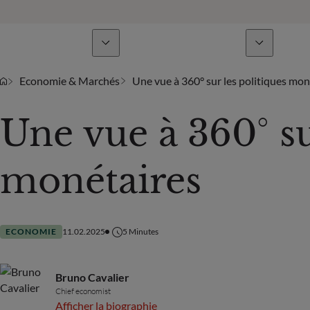
Lignes de métiers
Actualités & analyses
Economie & Marchés
Une vue à 360° sur les politiques mon
Une vue à 360° su
monétaires
ECONOMIE
11.02.2025
5
Minutes
Bruno Cavalier
Chief economist
Afficher la biographie