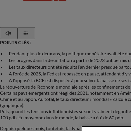
Play
Show Settings
POINTS
CLÉS
:
Pendant plus de deux ans, la politique monétaire avait été d
Les progrès dans la désinflation à partir de 2023 ont permis 
Les taux directeurs ont été réduits l’an dernier presque parto
A l’orée de 2025, la Fed est repassée en pause, attendant d’y v
A l’opposé, la BCE est disposée à poursuivre la baisse de ses 
La réouverture de l’économie mondiale après les confinements de 2
Certains pays émergents ont réagi dès 2021, notamment en Amérique
Chine et au Japon. Au total, le taux directeur « mondial », calc
(graphique).
Puis, quand les tensions inflationnistes se sont vraiment dégonflée
100 pdb. En moyenne dans le monde, la baisse a été de 60 pdb.
Depuis quelques mois, toutefois, la dynamique de l’inflation n’est 