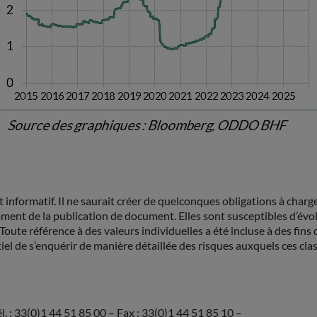
formatif. Il ne saurait créer de quelconques obligations à cha
 de la publication de document. Elles sont susceptibles d’évolu
ute référence à des valeurs individuelles a été incluse à des fins
tiel de s’enquérir de manière détaillée des risques auxquels ces cl
. : 33(0)1 44 51 85 00 – Fax : 33(0)1 44 51 85 10 –