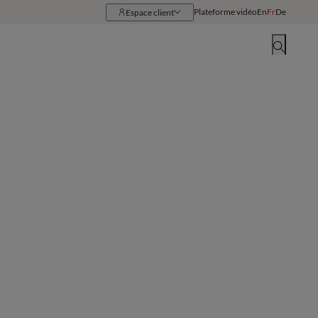
Plateforme vidéo
En
Fr
De
Espace client
Ressources
Implantations