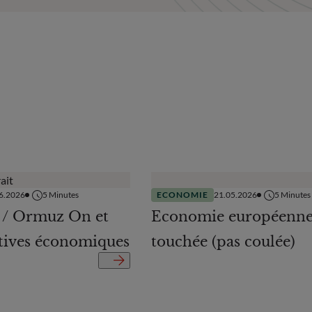
6.2026
5
Minutes
ECONOMIE
21.05.2026
5
Minutes
 / Ormuz On et
Economie européenne
ctives économiques
touchée (pas coulée)