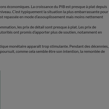
itions économiques. La croissance du PIB est presque à plat depuis
ut niveau. C’est typiquement la situation la plus embarrassante pour
re est repassée en mode d’assouplissement mais moins nettement
mmation, les prix de détail sont presque à plat. Les prix de
s autorités ont promis d’apporter plus de soutien, notamment en
olitique monétaire apparaît trop stimulante. Pendant des décennies,
e poursuit, comme cela semble être son intention, la remontée de