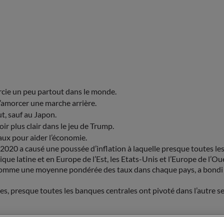
urcie un peu partout dans le monde.
d’amorcer une marche arrière.
ut, sauf au Japon.
oir plus clair dans le jeu de Trump.
taux pour aider l’économie.
020 a causé une poussée d’inflation à laquelle presque toutes les
 latine et en Europe de l’Est, les Etats-Unis et l’Europe de l’Ou
ulé comme une moyenne pondérée des taux dans chaque pays, a bond
s, presque toutes les banques centrales ont pivoté dans l’autre sens
plus homogène d’une région à l’autre. Les Etats-Unis, dont l’économi