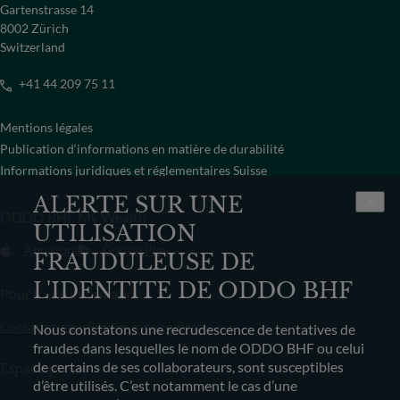
Gartenstrasse 14
8002 Zürich
Switzerland
+41 44 209 75 11
Mentions légales
Publication d‘informations en matière de durabilité
Informations juridiques et réglementaires Suisse
ALERTE SUR UNE
ODDO BHF My Wealth
UTILISATION
App store
Google Play
FRAUDULEUSE DE
L'IDENTITE DE ODDO BHF
Pour toute information
Contactez-nous
Résilier mon contrat
Nous constatons une recrudescence de tentatives de
fraudes dans lesquelles le nom de ODDO BHF ou celui
de certains de ses collaborateurs, sont susceptibles
Espace presse
d’être utilisés. C’est notamment le cas d’une