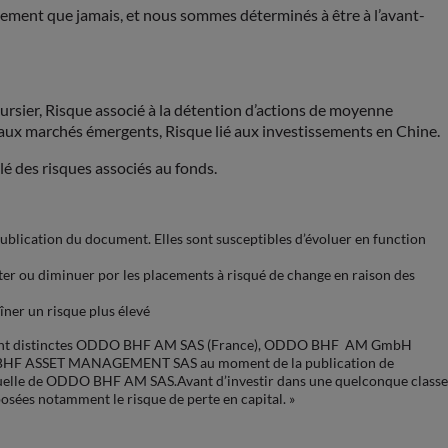
pidement que jamais, et nous sommes déterminés à être à l’avant-
ursier, Risque associé à la détention d’actions de moyenne
ié aux marchés émergents, Risque lié aux investissements en Chine.
é des risques associés au fonds.
ation du document. Elles sont susceptibles d’évoluer en function
ter ou diminuer por les placements à risqué de change en raison des
îner un risque plus élevé
quement distinctes ODDO BHF AM SAS (France), ODDO BHF AM GmbH
O BHF ASSET MANAGEMENT SAS au moment de la publication de
actuelle de ODDO BHF AM SAS.Avant d’investir dans une quelconque classe
xposées notamment le risque de perte en capital. »