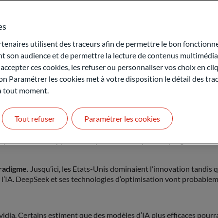
es
ntanées; les nouveaux modèles, eux, prennent désormais le temps 
lle ère, où l’IA n’est plus seulement un outil, mais un système
naires utilisent des traceurs afin de permettre le bon fonctionne
son audience et de permettre la lecture de contenus multimédias
.
Nous assistons au remplacement du travail par le capital, où la p
ccepter ces cookies, les refuser ou personnaliser vos choix en cli
on Paramétrer les cookies met à votre disposition le détail des tr
ul montent en flèche.
L’IA de 2023 n’était qu’un début : ce qui va 
 à tout moment.
Tout refuser
Paramétrer les cookies
marché a été immédiate. Pour les États-Unis, il s’agissait d’un «m
ne l’avaient supposé. La réponse a été rapide : le programme « Starg
aradigme.
Jusqu’ici, les Etats-Unis dominaient l’innovation tandis q
l’IA. DeepSeek et ses technologies d’optimisation vont probableme
vidia. Certains estiment que des modèles d’IA plus efficaces pour