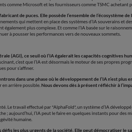
géants comme Microsoft et les fournisseurs comme TSMC achetant p
 fabricant de puces. Elle possède l’ensemble de l’écosystème de l
ements qui mettent en place des systèmes d’IA souverains et des 
devient également plus complexe. Et comme l’IA basée sur le raisonne
ontinuer à pousser les performances vers de nouveaux sommets.
érale (AGI), ce seuil où l’IA égalerait les capacités cognitives
ascinant, c’est que l’IA est désormais le moteur de ses propres pro
es pour s’affiner.
 entrons dans une phase où le développement de l’IA n’est plus 
r en arrière possible.
Nous devons dès à présent réfléchir à l’impac
anté. Le travail effectué par *AlphaFold*, un système d’IA développ
he ; aujourd’hui, l’IA peut le faire en quelques instants pour des m
ngévité humaine.
s défis les plus urgents de la société. Elle peut démocratiser le 