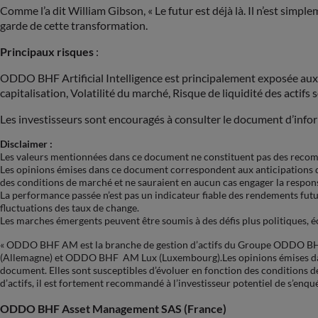
Comme l’a dit William Gibson, « Le futur est déjà là. Il n’est simp
garde de cette transformation.
Principaux risques
:
ODDO BHF Artificial Intelligence est principalement exposée aux r
capitalisation, Volatilité du marché, Risque de liquidité des acti
Les investisseurs sont encouragés à consulter le document d’inform
Disclaimer :
Les valeurs mentionnées dans ce document ne constituent pas des reco
Les opinions émises dans ce document correspondent aux anticipation
des conditions de marché et ne sauraient en aucun cas engager la resp
La performance passée n’est pas un indicateur fiable des rendements futu
fluctuations des taux de change.
Les marches émergents peuvent être soumis à des défis plus politiques, 
« ODDO BHF AM est la branche de gestion d’actifs du Groupe ODDO BH
(Allemagne) et ODDO BHF AM Lux (Luxembourg).Les opinions émises 
document. Elles sont susceptibles d’évoluer en fonction des conditions
d’actifs, il est fortement recommandé à l’investisseur potentiel de s’enqu
ODDO BHF Asset Management SAS (France)