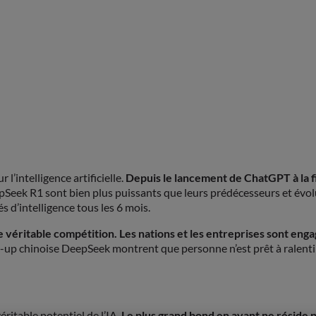
’intelligence artificielle.
Depuis le lancement de
ChatGPT
à la
ek R1 sont bien plus puissants que leurs prédécesseurs et évolue
s d’intelligence tous les 6 mois.
e véritable compétition. Les nations et les entreprises sont eng
art-up chinoise DeepSeek montrent que personne n’est prêt à ralenti
éritable potentiel de l’IA.
Le plus grand bond en avant ne réside p