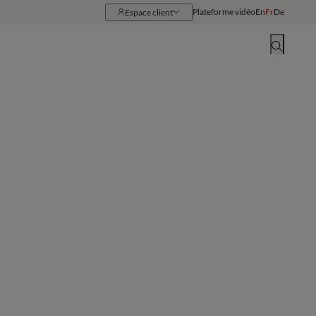
Plateforme vidéo
En
Fr
De
Espace client
Ressources
Implantations