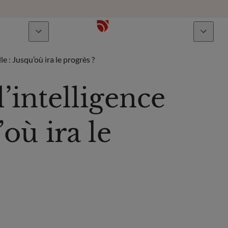
À propos
Talents
lle : Jusqu’où ira le progrès ?
l’intelligence
’où ira le