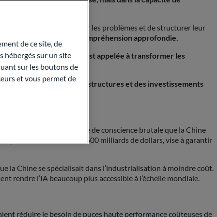
d’analyser, de décomposer les problèmes et de structurer leur
 intelligent capable d’une compréhension approfondie.
ment de ce site, de
 hébergés sur un site
roductivité tirée par l’IA est appelée à transformer les
quant sur les boutons de
aceurs et vous permet de
suivre nécessitera des infrastructures et des investissements
oment spoutnik», d’une prise de conscience brutale que la Chine
ate », une initiative de 500 milliards de dollars, vise à garantir
ue la Chine se spécialisait dans l’industrialisation à moindre coût.
nt rendre l’IA beaucoup plus accessible à l’échelle mondiale.
raient réduire le besoin de puces haute performance coûteuses de