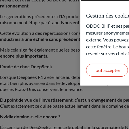
raisonnement.
Gestion des cooki
Les générations précédentes d’IA produisaient des réponses insta
raisonnement étape par étape.
Nous entrons ainsi dans une nouve
ODDO BHF et ses parte
mesurer anonymement 
Cette évolution a des répercussions considérables sur l’économie
industries à une échelle sans précédent.
externe. Vous pouvez a
cette fenêtre. Le bout
Mais cela signifie également que les besoins en puissance de calc
revenir sur vos choix
encore plus importants.
L’onde
de choc
DeepSeek
Tout accepter
Lorsque DeepSeek R1 a été lancé au début de 2025, la réaction du 
était bien plus avancée dans le développement de l’IA que beaucoup 
que les États-Unis conservent leur avance.
Du point de vue de l’investissement, c’est un changement de p
C’est exactement ce qui se passe actuellement dans le domaine de 
Nvidia domine-t-
elle
encore ?
L’ascension de DeepSeek a relancé le débat sur la suprématie de N