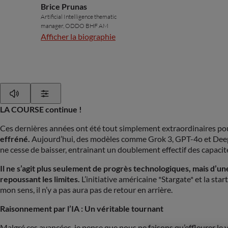
Brice Prunas
Artificial Intelligence thematic
manager, ODDO BHF AM
Afficher la biographie
Play
Show Settings
LA COURSE continue !
Ces dernières années ont été tout simplement extraordinaires pour l
effréné.
Aujourd’hui, des modèles comme Grok 3, GPT-4o et DeepSe
ne cesse de baisser, entrainant un doublement effectif des capacité
Il ne s’agit plus seulement de progrès technologiques, mais d’un
repoussant les limites.
L’initiative américaine *Stargate* et la st
mon sens, il n’y a pas aura pas de retour en arrière.
Raisonnement par l’IA : Un véritable tournant
Malgré ces avancées, je pense que nous ne faisons qu’effleurer le v