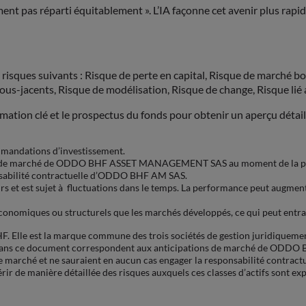
lement pas réparti équitablement ». L’IA façonne cet avenir plus ra
isques suivants : Risque de perte en capital, Risque de marché bo
fs sous-jacents, Risque de modélisation, Risque de change, Risque l
ation clé et le prospectus du fonds pour obtenir un aperçu détaill
mmandations d’investissement.
s de marché de ODDO BHF ASSET MANAGEMENT SAS au moment de la public
onsabilité contractuelle d’ODDO BHF AM SAS.
rs et est sujet à fluctuations dans le temps. La performance peut augmen
économiques ou structurels que les marchés développés, ce qui peut entra
F. Elle est la marque commune des trois sociétés de gestion juridi
dans ce document correspondent aux anticipations de marché de ODD
 de marché et ne sauraient en aucun cas engager la responsabilité contr
érir de manière détaillée des risques auxquels ces classes d’actifs sont e