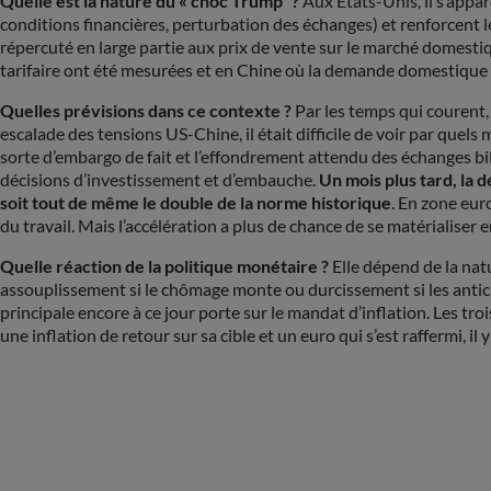
Quelle est la nature du « choc Trump” ?
Aux États-Unis, il s’appar
conditions financières, perturbation des échanges) et renforcent le
répercuté en large partie aux prix de vente sur le marché domestiq
tarifaire ont été mesurées et en Chine où la demande domestique es
Quelles prévisions dans ce contexte ?
Par les temps qui courent, t
escalade des tensions US-Chine, il était difficile de voir par quel
sorte d’embargo de fait et l’effondrement attendu des échanges bila
décisions d’investissement et d’embauche.
Un mois plus tard, la d
soit tout de même le double de la norme historique
. En zone eur
du travail. Mais l’accélération a plus de chance de se matérialise
Quelle réaction de la politique monétaire ?
Elle dépend de la natu
assouplissement si le chômage monte ou durcissement si les antici
principale encore à ce jour porte sur le mandat d’inflation. Les t
une inflation de retour sur sa cible et un euro qui s’est raffermi, i