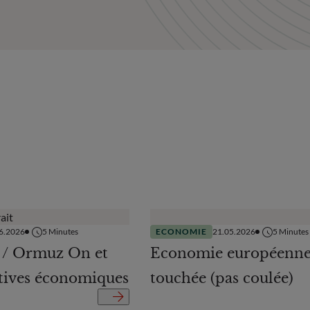
6.2026
5
Minutes
ECONOMIE
21.05.2026
5
Minutes
 / Ormuz On et
Economie européenne
ctives économiques
touchée (pas coulée)