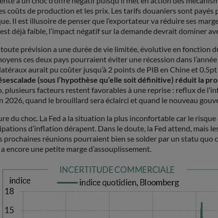
ente à un choc d’offre négatif puisqu’il met en action des mécanismes
s coûts de production et les prix. Les tarifs douaniers sont payés p
ue. Il est illusoire de penser que l’exportateur va réduire ses ma
t déjà faible, l’impact négatif sur la demande devrait dominer ave
oute prévision a une durée de vie limitée, évolutive en fonction du d
s moyens ces deux pays pourraient éviter une récession dans l’année 
téraux aurait pu coûter jusqu’à 2 points de PIB en Chine et 0.5pt a
ésescalade (sous l’hypothèse qu’elle soit définitive) réduit la p
o, plusieurs facteurs restent favorables à une reprise : reflux de l’
r en 2026, quand le brouillard sera éclairci et quand le nouveau go
re du choc. La Fed a la situation la plus inconfortable car le risque
pations d’inflation dérapent. Dans le doute, la Fed attend, mais l
rois prochaines réunions pourraient bien se solder par un statu qu
l y a encore une petite marge d’assouplissement.