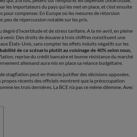
 qui, à la fois, pèsent sur l’emploi et les dépenses (incertitude,
ar les importateurs du pays qui les met en place, et c’est ensuite
rges pour compenser. En Europe où les mesures de rétorsion
c peu de répercussion notable sur les prix.
egré d’incertitude et de stress tarifaire. A la mi-avril, en pleine
à venir. Des droits de douane à trois chiffres constituent une
ux États-Unis, sans compter les effets induits négatifs sur les
robabilité de ce scénario plutôt au voisinage de 40% selon nous,
inflation, reprise du crédit bancaire et bonne résistance du marché
uvernement allemand aura mis en place sa relance budgétaire.
 de stagflation peut en théorie justifier des décisions opposées,
es propos récents des officiels montrent que la préoccupation
o comme les trois dernières. La BCE n’a pas ce même dilemme. Avec