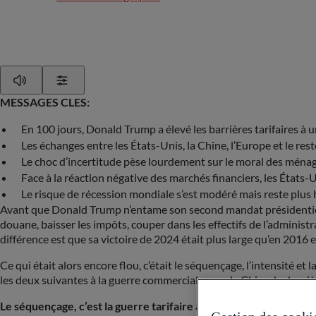
Play
Show Settings
MESSAGES CLES:
En 100 jours, Donald Trump a élevé les barrières tarifaires à u
Les échanges entre les États-Unis, la Chine, l’Europe et le r
Le choc d’incertitude pèse lourdement sur le moral des ménag
Face à la réaction négative des marchés financiers, les États-
Le risque de récession mondiale s’est modéré mais reste plus
Avant que Donald Trump n’entame son second mandat présidentiel, t
douane, baisser les impôts, couper dans les effectifs de l’adminis
différence est que sa victoire de 2024 était plus large qu’en 201
Ce qui était alors encore flou, c’était le séquençage, l’intensité e
les deux suivantes à la guerre commerciale avec la Chine, la derniè
Le séquençage, c’est la guerre tarifaire avant toute chose
. Dans