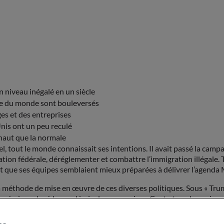
n niveau inégalé en un siècle
este du monde sont bouleversés
es et des entreprises
Unis ont un peu reculé
 haut que la normale
out le monde connaissait ses intentions. Il avait passé la campagn
tration fédérale, déréglementer et combattre l’immigration illégale
6 et que ses équipes semblaient mieux préparées à délivrer l’agen
t la méthode de mise en œuvre de ces diverses politiques. Sous « Trum
re à répondre à la pandémie de coronavirus. Cent et quelques jours a
 ce domaine, le président américain s’est arrogé des pouvoirs excep