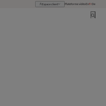
Plateforme vidéo
En
Fr
De
Espace client
Ressources
Implantations