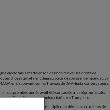
e électorale à marteler son désir de relever les droits de
. Toutes choses qui étaient déjà au cœur de son premier mandat. La
da MAGA en s’appuyant sur les travaux de
think-tanks
conservateurs.
p I », la première année avait été consacrée à la réforme fiscale,
près l’investiture, on est mieux fixé sur « Trump II ».
tionnels lui permettant de multiplier les décisions en dehors de