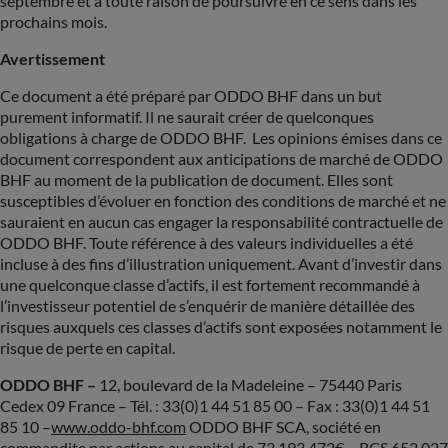
septembre et a toute raison de poursuivre en ce sens dans les
prochains mois.
Avertissement
Ce document a été préparé par ODDO BHF dans un but
purement informatif. Il ne saurait créer de quelconques
obligations à charge de ODDO BHF. Les opinions émises dans ce
document correspondent aux anticipations de marché de ODDO
BHF au moment de la publication de document. Elles sont
susceptibles d’évoluer en fonction des conditions de marché et ne
sauraient en aucun cas engager la responsabilité contractuelle de
ODDO BHF. Toute référence à des valeurs individuelles a été
incluse à des fins d’illustration uniquement. Avant d’investir dans
une quelconque classe d’actifs, il est fortement recommandé à
l’investisseur potentiel de s’enquérir de manière détaillée des
risques auxquels ces classes d’actifs sont exposées notamment le
risque de perte en capital.
ODDO BHF –
12, boulevard de la Madeleine – 75440 Paris
Cedex 09 France – Tél. : 33(0)1 44 51 85 00 – Fax : 33(0)1 44 51
85 10 –
www.oddo-bhf.com
ODDO BHF SCA, société en
commandite par actions au capital de 73 193 472€ – RCS 652 027