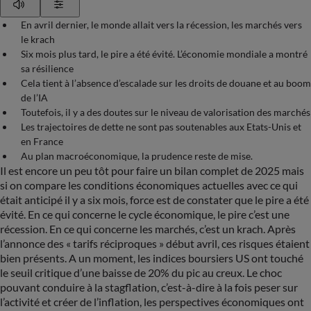
Play
Show Settings
En avril dernier, le monde allait vers la récession, les marchés vers
le krach
Six mois plus tard, le pire a été évité. L’économie mondiale a montré
sa résilience
Cela tient à l’absence d’escalade sur les droits de douane et au boom
de l’IA
Toutefois, il y a des doutes sur le niveau de valorisation des marchés
Les trajectoires de dette ne sont pas soutenables aux Etats-Unis et
en France
Au plan macroéconomique, la prudence reste de mise.
Il est encore un peu tôt pour faire un bilan complet de 2025 mais
si on compare les conditions économiques actuelles avec ce qui
était anticipé il y a six mois, force est de constater que le pire a été
évité. En ce qui concerne le cycle économique, le pire c’est une
récession. En ce qui concerne les marchés, c’est un krach. Après
l’annonce des « tarifs réciproques » début avril, ces risques étaient
bien présents. A un moment, les indices boursiers US ont touché
le seuil critique d’une baisse de 20% du pic au creux. Le choc
pouvant conduire à la stagflation, c’est-à-dire à la fois peser sur
l’activité et créer de l’inflation, les perspectives économiques ont