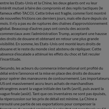
entre les Etats-Unis et la Chine, les deux géants ont vu leur
intérêt mutuel à faire des compromis et des replis tactiques (le
fameux effet-TACO). Cette trêve est fragile, comme l’ont montré
de nouvelles frictions ces derniers jours, mais elle dure depuis six
mois. Il n’y a pas eu de ruptures des chaînes d’approvisionnement
global. Beaucoup d’autres pays ont conclu des accords
commerciaux avec l’administration Trump, acceptant une hausse
des droits de douane et obtenant en retour une plus grande
visibilité. En somme, les Etats-Unis ont monté leurs droits de
douane et le reste du monde s’est abstenu de répliquer. Cette
absence d’escalade a atténué les effets du choc et fait reculer
l’incertitude.
Secundo, les acteurs du commerce international ont profité du
délai entre l’annonce et la mise en place des droits de douane
pour opérer des manœuvres de contournement. Les importateurs
US ont massivement accru leurs achats de marchandises
étrangères avant la vague initiale des tarifs (avril), puis avant la
vague finale (août). Tant que ces inventaires ne sont pas épuisés,
la répercussion sur les prix de détail est minime. La Chine a
rerouté une partie de ses exportations pour compenser la
fermeture du marché américain. Le résultat est paradoxal : au S1