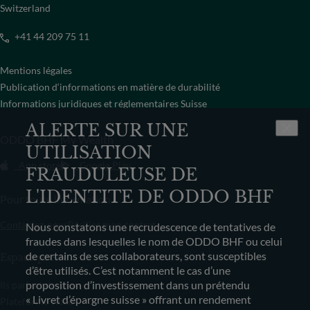
Switzerland
+41 44 209 75 11
Mentions légales
Publication d‘informations en matière de durabilité
Informations juridiques et réglementaires Suisse
ALERTE SUR UNE
ODDO BHF My Wealth
UTILISATION
App store
Google Play
FRAUDULEUSE DE
L'IDENTITE DE ODDO BHF
Pour toute information
Contactez-nous
Résilier mon contrat
Nous constatons une recrudescence de tentatives de
fraudes dans lesquelles le nom de ODDO BHF ou celui
de certains de ses collaborateurs, sont susceptibles
Espace presse
d’être utilisés. C’est notamment le cas d’une
proposition d’investissement dans un prétendu
Ils parlent de nous
« Livret d’épargne suisse » offrant un rendement
Plateforme vidéo