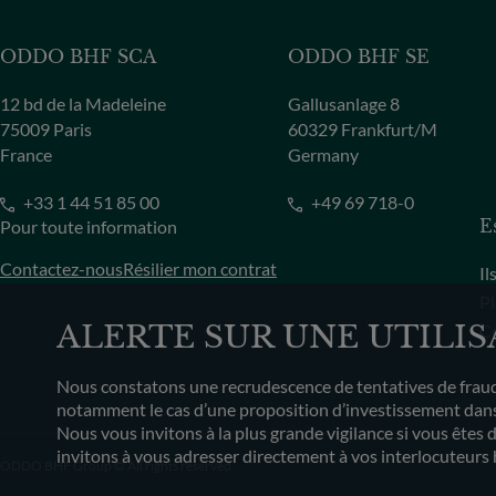
ODDO BHF SCA
ODDO BHF SE
12 bd de la Madeleine
Gallusanlage 8
75009 Paris
60329 Frankfurt/M
France
Germany
+33 1 44 51 85 00
+49 69 718-0
Pour toute information
E
Contactez-nous
Résilier mon contrat
Il
Pl
ALERTE SUR UNE UTILI
Co
Nous constatons une recrudescence de tentatives de fraude
notamment le cas d’une proposition d’investissement dans 
Nous vous invitons à la plus grande vigilance si vous êtes 
invitons à vous adresser directement à vos interlocuteurs 
ODDO BHF Group © All rights reserved