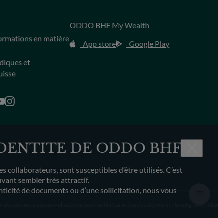
ODDO BHF My Wealth
s
formations en matière
App store
Google Play
idiques et
uisse
IDENTITE DE ODDO BHF
ollaborateurs, sont susceptibles d’être utilisés. C’est
ant sembler très attractif.
enticité de documents ou d’une sollicitation, nous vous
n des données personnelles
Comptes inactifs
Garanties des dépôts et titres
Agrément ba