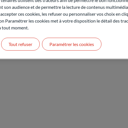
naires utilisent des traceurs afin de permettre le bon fonctionne
 en janvier 2024 après avoir travaillé pendant 18 ans chez DWS e
son audience et de permettre la lecture de contenus multimédias
ions allemandes. Christoph Ohme, CFA, est diplômé de l‘université 
ccepter ces cookies, les refuser ou personnaliser vos choix en cli
on Paramétrer les cookies met à votre disposition le détail des tr
ntact
 à tout moment.
Tout refuser
Paramétrer les cookies