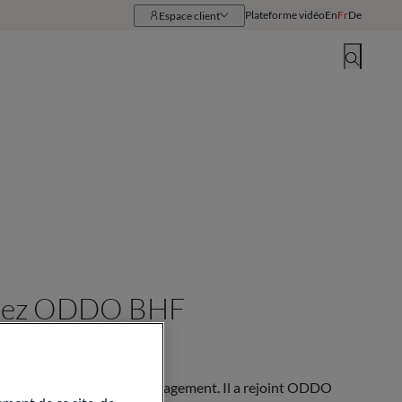
Plateforme vidéo
En
Fr
De
Espace client
Ressources
Implantations
 chez ODDO BHF
 chez ODDO BHF Asset Management. Il a rejoint ODDO