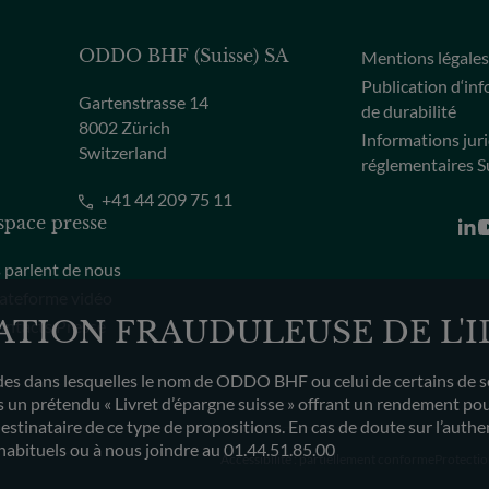
ODDO BHF (Suisse) SA
Mentions légale
Publication d‘in
Gartenstrasse 14
de durabilité
8002 Zürich
Informations jur
Switzerland
réglementaires S
+41 44 209 75 11
space presse
s parlent de nous
ateforme vidéo
SATION FRAUDULEUSE DE L'
ntacts Presse
s dans lesquelles le nom de ODDO BHF ou celui de certains de ses c
un prétendu « Livret d’épargne suisse » offrant un rendement pouv
destinataire de ce type de propositions. En cas de doute sur l’auth
habituels ou à nous joindre au 01.44.51.85.00
Accessibilité : partiellement conforme
Protectio