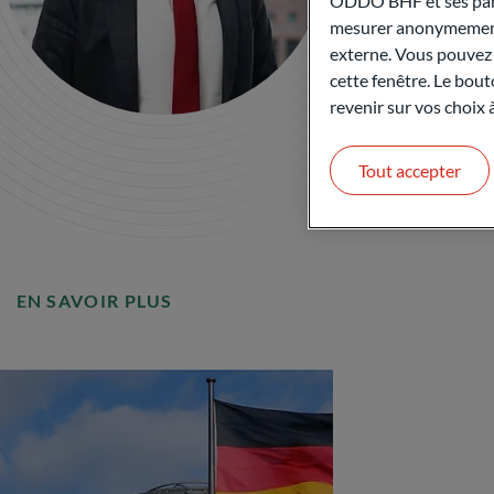
ODDO BHF et ses parte
BHF
mesurer anonymement 
act
externe. Vous pouvez a
cette fenêtre. Le bout
Co
revenir sur vos choix
Tout accepter
EN SAVOIR PLUS