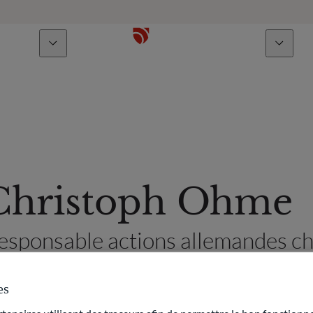
À propos
Talents
Christoph Ohme
esponsable actions allemandes
es
istoph Ohme est responsable de la gestion Actions Allemandes