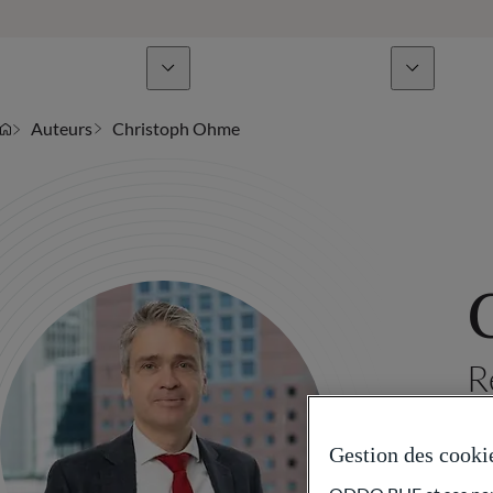
Lignes de métiers
Actualités & analyses
Auteurs
Christoph Ohme
R
Gestion des cooki
Chr