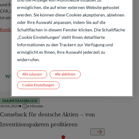
und Mandate für deutsche Aktien gemanagt hat. Christoph Ohme,
ermöglichen, die auf einer externen Website gehostet
CFA, hat ein Studium an der Universität Karlsruhe absolviert. Er
werden. Sie können diese Cookies akzeptieren, ablehnen
ist ein zertifizierter ESG-Analyst der DVFA.
oder Ihre Auswahl anpassen, indem Sie auf die
Kontakt
Schaltflächen in diesem Fenster klicken. Die Schaltfläche
„Cookie Einstellungen“ stellt Ihnen detaillierte
Informationen zu den Trackern zur Verfügung und
ermöglicht es Ihnen, Ihre Auswahl jederzeit zu
widerrufen.
Alle zulassen
Alle ablehnen
WEITERLESEN
Alle Nachrichten
Cookie Einstellungen
MARKTAUSBLICK
10.04.2025
6
Minutes
Comeback für deutsche Aktien – von
Investitionspaketen profitieren