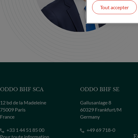
Tout accepter
ODDO BHF SCA
ODDO BHF SE
12 bd de la Madeleine
Gallusanlage 8
75009 Paris
60329 Frankfurt/M
France
Germany
+33 1 44 51 85 00
+49 69 718-0
Pour toute information
E