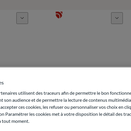
À propos
Talents
Yoann Be
es
naires utilisent des traceurs afin de permettre le bon fonctionne
Citigate
son audience et de permettre la lecture de contenus multimédias
ccepter ces cookies, les refuser ou personnaliser vos choix en cli
on Paramétrer les cookies met à votre disposition le détail des tr
 à tout moment.
+33 1 53 32 78 89