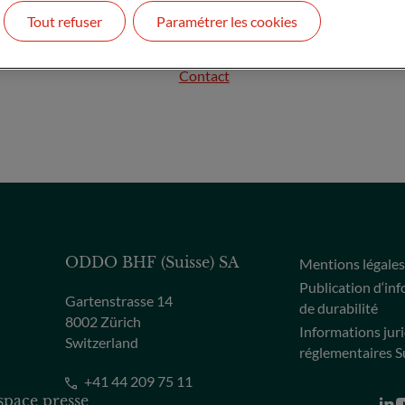
Tout refuser
Paramétrer les cookies
yoann.besse@citigatedewerogerson
Contact
ODDO BHF (Suisse) SA
Mentions légale
Publication d‘in
Gartenstrasse 14
de durabilité
8002 Zürich
Informations jur
Switzerland
réglementaires S
+41 44 209 75 11
space presse