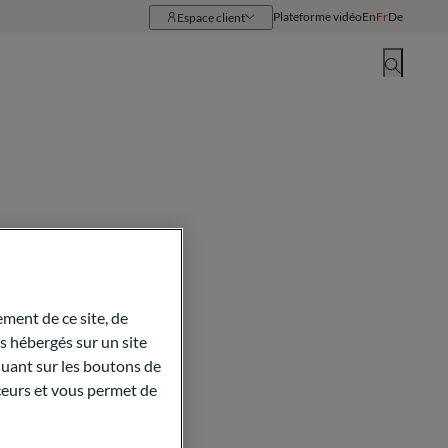
Plateforme vidéo
En
Fr
De
Espace client
Ressources
Implantations
sse
ment de ce site, de
 hébergés sur un site
quant sur les boutons de
aceurs et vous permet de