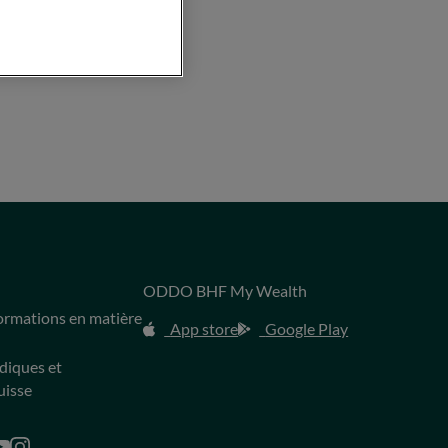
.com
ODDO BHF My Wealth
s
formations en matière
App store
Google Play
idiques et
uisse