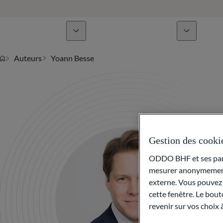
Lignes de métiers
Actualités & analyses
Auteurs
Yoann Besse
Gestion des cooki
ODDO BHF et ses parte
mesurer anonymement 
externe. Vous pouvez a
cette fenêtre. Le bout
revenir sur vos choix