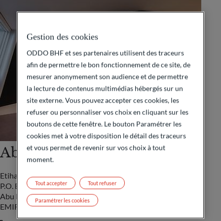
Gestion des cookies
ODDO BHF et ses partenaires utilisent des traceurs
afin de permettre le bon fonctionnement de ce site, de
mesurer anonymement son audience et de permettre
la lecture de contenus multimédias hébergés sur un
site externe. Vous pouvez accepter ces cookies, les
refuser ou personnaliser vos choix en cliquant sur les
boutons de cette fenêtre. Le bouton Paramétrer les
cookies met à votre disposition le détail des traceurs
et vous permet de revenir sur vos choix à tout
Abu Dhabi
moment.
Etihad Tower 3, Level 36
Tout accepter
Tout refuser
P.O. Box 54826,
Abu Dhabi
Paramétrer les cookies
EMIRATS ARABES UNIS