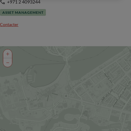
+971 2 4093244
ASSET MANAGEMENT
Contacter
+
−