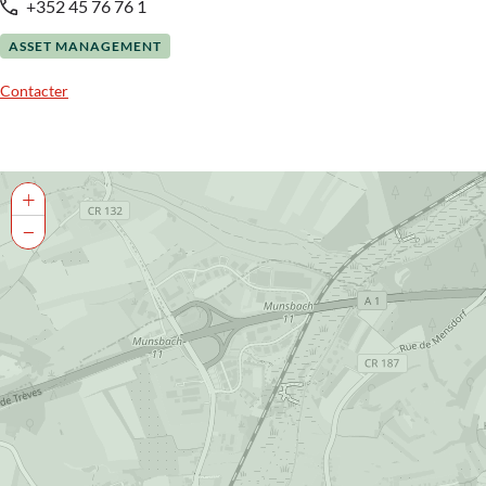
+352 45 76 76 1
ASSET MANAGEMENT
Contacter
+
−