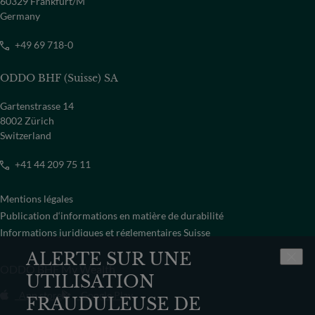
60329 Frankfurt/M
Germany
+49 69 718-0
ODDO BHF (Suisse) SA
Gartenstrasse 14
8002 Zürich
Switzerland
+41 44 209 75 11
Mentions légales
Publication d‘informations en matière de durabilité
Informations juridiques et réglementaires Suisse
ALERTE SUR UNE
ODDO BHF My Wealth
UTILISATION
App store
Google Play
FRAUDULEUSE DE