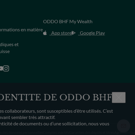
ODDO BHF My Wealth
s
formations en matière
App store
Google Play
idiques et
uisse
IDENTITE DE ODDO BHF
ollaborateurs, sont susceptibles d’être utilisés. C’est
ant sembler très attractif.
enticité de documents ou d’une sollicitation, nous vous
n des données personnelles
Comptes inactifs
Garanties des dépôts et titres
Agrément ba