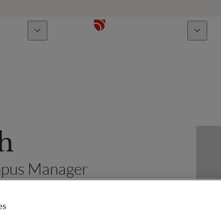
À propos
Talents
h
ampus Manager
es