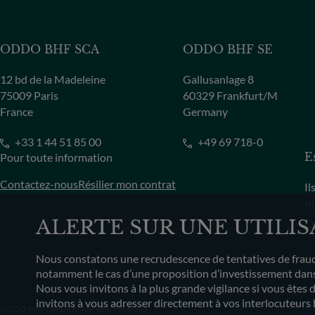
ODDO BHF SCA
ODDO BHF SE
12 bd de la Madeleine
Gallusanlage 8
75009 Paris
60329 Frankfurt/M
France
Germany
+33 1 44 51 85 00
+49 69 718-0
Pour toute information
E
Contactez-nous
Résilier mon contrat
Il
Pl
ALERTE SUR UNE UTILI
Co
Nous constatons une recrudescence de tentatives de fraude
notamment le cas d’une proposition d’investissement dans 
Nous vous invitons à la plus grande vigilance si vous êtes 
invitons à vous adresser directement à vos interlocuteurs 
ODDO BHF Group © All rights reserved