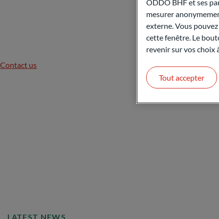
ODDO BHF et ses parte
mesurer anonymement 
externe. Vous pouvez a
cette fenêtre. Le bout
revenir sur vos choix
Contact us
Tout accepter
LATEST NEWS