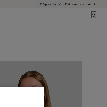
Plateforme vidéo
En
Fr
De
Espace client
Ressources
Implantations