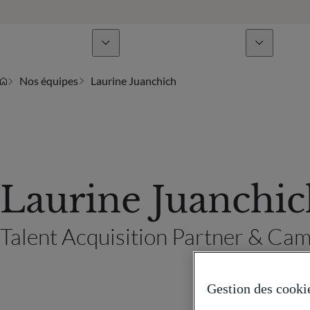
Lignes de métiers
Actualités & analyses
Nos équipes
Laurine Juanchich
Laurine Juanchic
Talent Acquisition Partner & C
Gestion des cooki