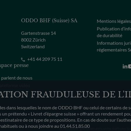
ODDO BHF (Suisse) SA
Mentions légale
Publication d‘in
Gartenstrasse 14
de durabilité
8002 Zürich
Informations jur
Switzerland
réglementaires S
+41 44 209 75 11
space presse
s parlent de nous
ateforme vidéo
SATION FRAUDULEUSE DE L'
ntacts Presse
s dans lesquelles le nom de ODDO BHF ou celui de certains de ses c
un prétendu « Livret d’épargne suisse » offrant un rendement pouv
destinataire de ce type de propositions. En cas de doute sur l’auth
habituels ou à nous joindre au 01.44.51.85.00
Accessibilité : partiellement conforme
Protectio