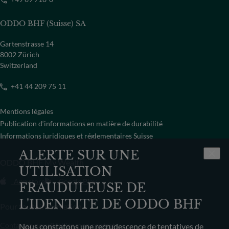
ODDO BHF (Suisse) SA
Gartenstrasse 14
8002 Zürich
Switzerland
+41 44 209 75 11
Mentions légales
Publication d‘informations en matière de durabilité
Informations juridiques et réglementaires Suisse
ALERTE SUR UNE
ODDO BHF My Wealth
UTILISATION
App store
Google Play
FRAUDULEUSE DE
L'IDENTITE DE ODDO BHF
Pour toute information
Contactez-nous
Résilier mon contrat
Nous constatons une recrudescence de tentatives de