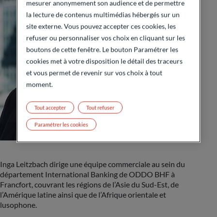
mesurer anonymement son audience et de permettre
la lecture de contenus multimédias hébergés sur un
site externe. Vous pouvez accepter ces cookies, les
refuser ou personnaliser vos choix en cliquant sur les
boutons de cette fenêtre. Le bouton Paramétrer les
cookies met à votre disposition le détail des traceurs
et vous permet de revenir sur vos choix à tout
moment.
Tout accepter
Tout refuser
Paramétrer les cookies
Inga Leitzbach dirige une équipe commerciale au sein du
département International Banking de ODDO BHF à
Francfort, couvrant les régions de l’Asie du Sud-Est, de
l’Amérique latine ainsi que de l’Afrique orientale et
lusophone.