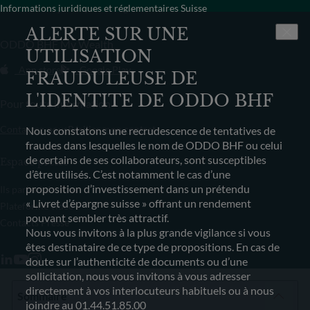
Informations juridiques et réglementaires Suisse
ALERTE SUR UNE
ODDO BHF My Wealth
UTILISATION
App store
Google Play
FRAUDULEUSE DE
L'IDENTITE DE ODDO BHF
Pour toute information
Contactez-nous
Résilier mon contrat
Nous constatons une recrudescence de tentatives de
fraudes dans lesquelles le nom de ODDO BHF ou celui
de certains de ses collaborateurs, sont susceptibles
Espace presse
d’être utilisés. C’est notamment le cas d’une
proposition d’investissement dans un prétendu
Ils parlent de nous
« Livret d’épargne suisse » offrant un rendement
Plateforme vidéo
pouvant sembler très attractif.
Contacts Presse
Nous vous invitons à la plus grande vigilance si vous
êtes destinataire de ce type de propositions. En cas de
doute sur l’authenticité de documents ou d’une
sollicitation, nous vous invitons à vous adresser
directement à vos interlocuteurs habituels ou à nous
Sommaire
Voir plus
joindre au 01.44.51.85.00