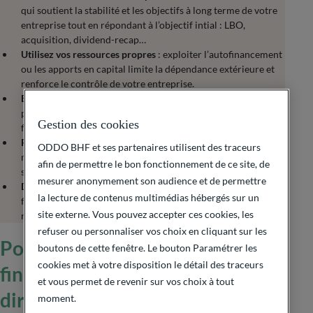
qui soutient la stabilité et les objectifs à long terme de votre
entreprise tout en répondant à l’objectif intial : LBO,
acquisition, dividend-recap…
Utilisez vos ressources propres
: exploiter l’autofinancement
ou les apports en capital limite la dépendance extérieure et
renforce le contrôle de votre entreprise.
Explorez les solutions bancaires
: prêts bancaires et aides
publiques (ex : subvention BPI France) offrent des
Gestion des cookies
financements stables, bien que soumis à des critères stricts.
Profitez des financements externes
: fonds de dette,
ODDO BHF et ses partenaires utilisent des traceurs
mezzanine, dynamisent la croissance, mais impliquent
afin de permettre le bon fonctionnement de ce site, de
souvent un partage de gouvernance.
mesurer anonymement son audience et de permettre
Diversifiez vos sources
: combinez différentes options de
la lecture de contenus multimédias hébergés sur un
financement pour répartir les risques et renforcer la
site externe. Vous pouvez accepter ces cookies, les
résilience face aux imprévus économiques.
refuser ou personnaliser vos choix en cliquant sur les
Pourquoi bien choisir le
boutons de cette fenêtre. Le bouton Paramétrer les
cookies met à votre disposition le détail des traceurs
financement impacte
et vous permet de revenir sur vos choix à tout
directement le succès d’une
moment.