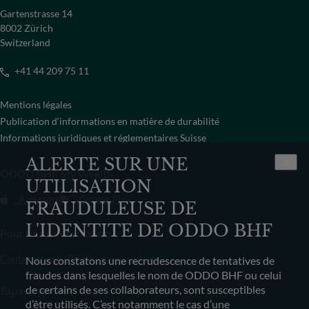
Gartenstrasse 14
8002 Zürich
Switzerland
+41 44 209 75 11
Mentions légales
Publication d‘informations en matière de durabilité
Informations juridiques et réglementaires Suisse
ALERTE SUR UNE
ODDO BHF My Wealth
UTILISATION
App store
Google Play
FRAUDULEUSE DE
L'IDENTITE DE ODDO BHF
Pour toute information
Contactez-nous
Résilier mon contrat
Nous constatons une recrudescence de tentatives de
fraudes dans lesquelles le nom de ODDO BHF ou celui
de certains de ses collaborateurs, sont susceptibles
Espace presse
d’être utilisés. C’est notamment le cas d’une