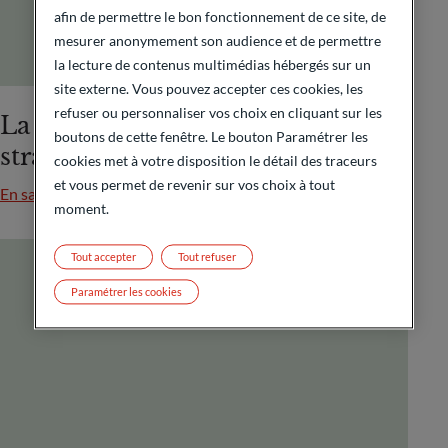
afin de permettre le bon fonctionnement de ce site, de
mesurer anonymement son audience et de permettre
la lecture de contenus multimédias hébergés sur un
site externe. Vous pouvez accepter ces cookies, les
refuser ou personnaliser vos choix en cliquant sur les
La cession d’entreprise : enjeux
boutons de cette fenêtre. Le bouton Paramétrer les
stratégiques et étapes clés
cookies met à votre disposition le détail des traceurs
et vous permet de revenir sur vos choix à tout
En savoir plus
moment.
Tout accepter
Tout refuser
Paramétrer les cookies