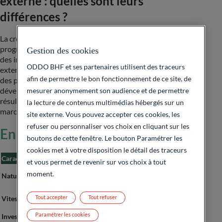
externe : quelles sont leurs
différences ?
La croissance interne repose sur le développement
progressif des capacités et ressources de l’entreprise par
Gestion des cookies
des investissements organiques. En revanche, la croissance
ODDO BHF et ses partenaires utilisent des traceurs
externe consiste à acquérir d’autres entreprises ou à établir
afin de permettre le bon fonctionnement de ce site, de
des partenariats stratégiques pour accélérer le
développement. Elle permet souvent d’atteindre des
mesurer anonymement son audience et de permettre
résultats plus rapides grâce à l’accès direct à de nouveaux
la lecture de contenus multimédias hébergés sur un
marchés ou technologies​.
site externe. Vous pouvez accepter ces cookies, les
refuser ou personnaliser vos choix en cliquant sur les
En résumé :
boutons de cette fenêtre. Le bouton Paramétrer les
cookies met à votre disposition le détail des traceurs
Caractéristiques
Croissance interne
Croissance externe
et vous permet de revenir sur vos choix à tout
Développement
Acquisition ou
moment.
Nature
organique
partenariat
Progression lente et
Résultats rapides et
Tout accepter
Tout refuser
Vitesse
continue
directs
Paramétrer les cookies
Investissement
Capital pour projets
Financements pour