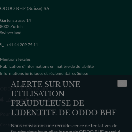
ODDO BHF (Suisse) SA
Gartenstrasse 14
8002 Zürich
Switzerland
+41 44 209 75 11
Mentions légales
Publication d‘informations en matière de durabilité
Informations juridiques et réglementaires Suisse
ALERTE SUR UNE
ODDO BHF My Wealth
UTILISATION
App store
Google Play
FRAUDULEUSE DE
L'IDENTITE DE ODDO BHF
Pour toute information
Contactez-nous
Résilier mon contrat
Nous constatons une recrudescence de tentatives de
fraudes dans lesquelles le nom de ODDO BHF ou celui