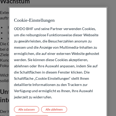
Wachstum
Externes Wachstum kann in verschiedenen Formen
auftreten. Beispiele dafür sind:
Cookie-Einstellungen
Fusionen
ODDO BHF und seine Partner verwenden Cookies,
Unternehmensübernahmen
um die reibungslose Funktionsweise dieser Webseite
strategische Partnerschaften
zu gewährleisten, die Besucherzahlen anonym zu
Die Gründe dafür sind recht unterschiedlich. Während es
messen und die Anzeige von Multimedia-Inhalten zu
bei den Partnerschaften um das gemeinsame Erreichen von
ermöglichen, die auf einer externen Website gehostet
Zielen geht, liegt bei der Übernahme der Zugang zu den
Kunden oder Technologien des anderen Unternehmens im
werden. Sie können diese Cookies akzeptieren,
Fokus.
ablehnen oder Ihre Auswahl anpassen, indem Sie auf
die Schaltflächen in diesem Fenster klicken. Die
Wichtig für eine geplante Fusion oder Übernahme ist eine
Schaltfläche „Cookie Einstellungen“ stellt Ihnen
solide
Unternehmensfinanzierung
.
detaillierte Informationen zu den Trackern zur
Unterschiede zwischen externem und
Verfügung und ermöglicht es Ihnen, Ihre Auswahl
jederzeit zu widerrufen.
internem Wachstum
Alle zulassen
Alle ablehnen
Der Hauptunterschied zwischen externem und internem