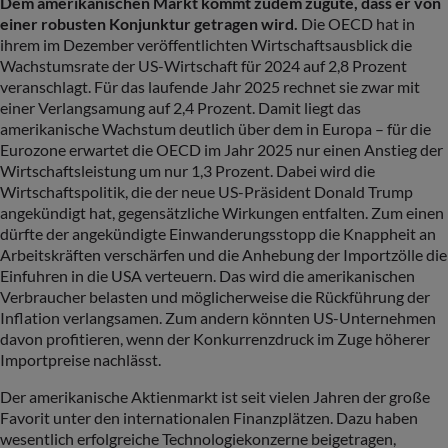
Dem amerikanischen Markt kommt zudem zugute, dass er von
einer robusten Konjunktur getragen wird.
Die OECD hat in
ihrem im Dezember veröffentlichten Wirtschaftsausblick die
Wachstumsrate der US-Wirtschaft für 2024 auf 2,8 Prozent
veranschlagt. Für das laufende Jahr 2025 rechnet sie zwar mit
einer Verlangsamung auf 2,4 Prozent. Damit liegt das
amerikanische Wachstum deutlich über dem in Europa – für die
Eurozone erwartet die OECD im Jahr 2025 nur einen Anstieg der
Wirtschaftsleistung um nur 1,3 Prozent. Dabei wird die
Wirtschaftspolitik, die der neue US-Präsident Donald Trump
angekündigt hat, gegensätzliche Wirkungen entfalten. Zum einen
dürfte der angekündigte Einwanderungsstopp die Knappheit an
Arbeitskräften verschärfen und die Anhebung der Importzölle die
Einfuhren in die USA verteuern. Das wird die amerikanischen
Verbraucher belasten und möglicherweise die Rückführung der
Inflation verlangsamen. Zum andern könnten US-Unternehmen
davon profitieren, wenn der Konkurrenzdruck im Zuge höherer
Importpreise nachlässt.
Der amerikanische Aktienmarkt ist seit vielen Jahren der große
Favorit unter den internationalen Finanzplätzen. Dazu haben
wesentlich erfolgreiche Technologiekonzerne beigetragen,