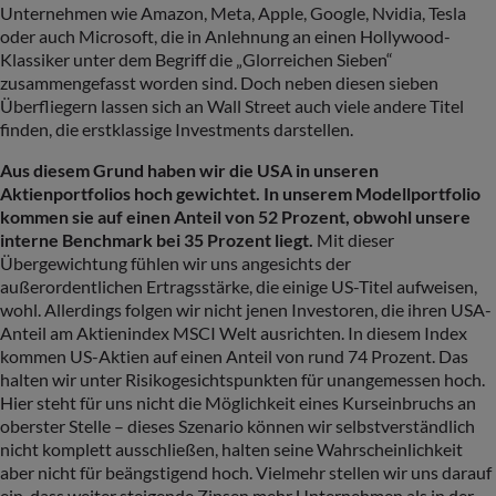
Unternehmen wie Amazon, Meta, Apple, Google, Nvidia, Tesla
oder auch Microsoft, die in Anlehnung an einen Hollywood-
Klassiker unter dem Begriff die „Glorreichen Sieben“
zusammengefasst worden sind. Doch neben diesen sieben
Überfliegern lassen sich an Wall Street auch viele andere Titel
finden, die erstklassige Investments darstellen.
Aus diesem Grund haben wir die USA in unseren
Aktienportfolios hoch gewichtet. In unserem Modellportfolio
kommen sie auf einen Anteil von 52 Prozent, obwohl unsere
interne Benchmark bei 35 Prozent liegt.
Mit dieser
Übergewichtung fühlen wir uns angesichts der
außerordentlichen Ertragsstärke, die einige US-Titel aufweisen,
wohl. Allerdings folgen wir nicht jenen Investoren, die ihren USA-
Anteil am Aktienindex MSCI Welt ausrichten. In diesem Index
kommen US-Aktien auf einen Anteil von rund 74 Prozent. Das
halten wir unter Risikogesichtspunkten für unangemessen hoch.
Hier steht für uns nicht die Möglichkeit eines Kurseinbruchs an
oberster Stelle – dieses Szenario können wir selbstverständlich
nicht komplett ausschließen, halten seine Wahrscheinlichkeit
aber nicht für beängstigend hoch. Vielmehr stellen wir uns darauf
ein, dass weiter steigende Zinsen mehr Unternehmen als in der