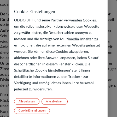
sodass Anleger mit Anleihen nun auch real ein Plus erzielen.
Cookie-Einstellungen
Der Anstieg der Renditen könnte sich zu einem Risikofaktor
für die amerikanischen Aktienmärkte entwickeln, die sich seit
ODDO BHF und seine Partner verwenden Cookies,
vielen Jahren in einer bemerkenswert langen
um die reibungslose Funktionsweise dieser Webseite
Aufwärtsbewegung befinden.
Hohe Anleiherenditen machen
zu gewährleisten, die Besucherzahlen anonym zu
Schuldtitel selbst im risikoarmen Investment-Grade-Bereich
messen und die Anzeige von Multimedia-Inhalten zu
wieder attraktiv für Anleger, die bis dahin angesichts niedriger
ermöglichen, die auf einer externen Website gehostet
Anleiherenditen auf Aktien ausgewichen sind, aber in Wahrheit
werden. Sie können diese Cookies akzeptieren,
die verlässlichen Zinszahlungen von Anleihen schätzen. Zudem
belasten höhere Zinsen an den Anleihemärkten viele
ablehnen oder Ihre Auswahl anpassen, indem Sie auf
Unternehmen, die eine Finanzierung suchen. Aufgrund höherer
die Schaltflächen in diesem Fenster klicken. Die
Zinsen fallen zudem künftige diskontierte Bewertungen niedriger
Schaltfläche „Cookie Einstellungen“ stellt Ihnen
aus, da der für den künftigen Cashflow verwendete
detaillierte Informationen zu den Trackern zur
Diskontierungssatz höher ist. Somit führen höhere Renditen an
Verfügung und ermöglicht es Ihnen, Ihre Auswahl
den Anleihemärkten zu niedrigeren Unternehmensbewertungen.
jederzeit zu widerrufen.
Für uns bedeutet das nicht, dass wir dem Aktienmarkt den
Rücken kehren würden. Allerdings müssen sich die Anleger
Alle zulassen
Alle ablehnen
unserer Einschätzung nach darauf einstellen, dass die
Kursgewinne weniger kräftig als in den vergangenen Jahren
Cookie Einstellungen
steigen und dass sich durch den Zinsanstieg die