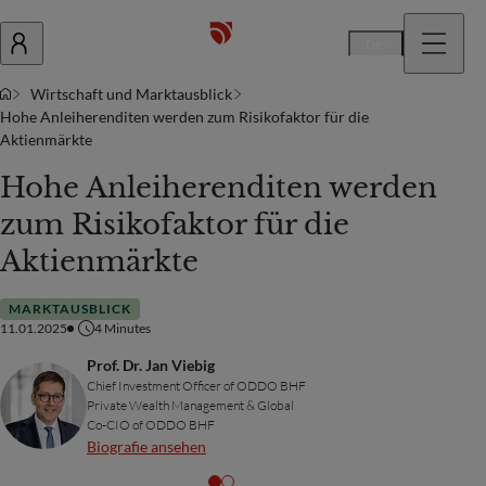
De
Wirtschaft und Marktausblick
Hohe Anleiherenditen werden zum Risikofaktor für die
Aktienmärkte
Hohe Anleiherenditen werden
zum Risikofaktor für die
Aktienmärkte
MARKTAUSBLICK
11.01.2025
4
Minutes
Prof. Dr. Jan Viebig
Chief Investment Officer of ODDO BHF
Private Wealth Management & Global
Co-CIO of ODDO BHF
Biografie ansehen