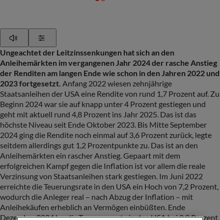
Play
Show Settings
Ungeachtet der Leitzinssenkungen hat sich an den
Anleihemärkten im vergangenen Jahr 2024 der rasche Anstieg
der Renditen am langen Ende wie schon in den Jahren 2022 und
2023 fortgesetzt.
Anfang 2022 wiesen zehnjährige
Staatsanleihen der USA eine Rendite von rund 1,7 Prozent auf. Zu
Beginn 2024 war sie auf knapp unter 4 Prozent gestiegen und
geht mit aktuell rund 4,8 Prozent ins Jahr 2025. Das ist das
höchste Niveau seit Ende Oktober 2023. Bis Mitte September
2024 ging die Rendite noch einmal auf 3,6 Prozent zurück, legte
seitdem allerdings gut 1,2 Prozentpunkte zu. Das ist an den
Anleihemärkten ein rascher Anstieg. Gepaart mit dem
erfolgreichen Kampf gegen die Inflation ist vor allem die reale
Verzinsung von Staatsanleihen stark gestiegen. Im Juni 2022
erreichte die Teuerungsrate in den USA ein Hoch von 7,2 Prozent,
wodurch die Anleger real – nach Abzug der Inflation – mit
Anleihekäufen erheblich an Vermögen einbüßten. Ende
Dezember 2024 lag die Teuerungsrate in den USA bei 2,9 Prozent,