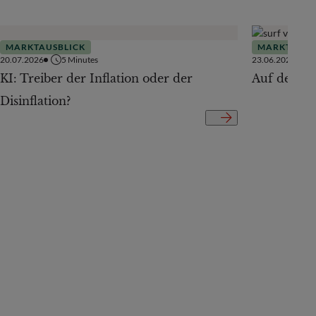
MARKTAUSBLICK
MARKTAUSB
20.07.2026
5
Minutes
23.06.2026
KI: Treiber der Inflation oder der
Auf der Te
Disinflation?