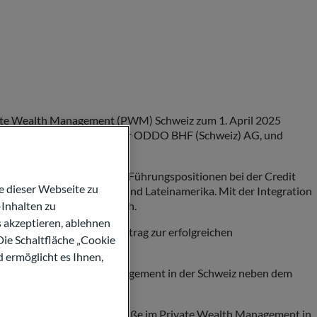
ivate Wealth Management (PWM) Schweiz zum 1. April 2025
 und an Martin Liebi, CEO der ODDO BHF (Schweiz) AG, und
0 Jahren in verschiedenen Führungspositionen bei der Credit
 dieser Webseite zu
 mit Schwerpunkt Europa und Lateinamerika. Mit der Integration
Inhalten zu
ts Desk EMEA verantwortlich.
s akzeptieren, ablehnen
hrungserfahrung einen Beitrag zur erfolgreichen
Die Schaltfläche „Cookie
d ermöglicht es Ihnen,
n, das Private Wealth Management in der Schweiz neben dem
 noch stärker als feste Größe im Private Wealth Management in