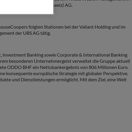
sident der ODDO BHF (Schweiz) AG.
ouseCoopers folgten Stationen bei der Valiant Holding und im
gement der UBS AG tätig.
 Investment Banking sowie Corporate & International Banking
 ihrem besonderen Unternehmergeist verwaltet die Gruppe aktuell
aftete ODDO BHF ein Nettobankergebnis von 806 Millionen Euro.
ne konsequente europäische Strategie mit globaler Perspektive.
dukte und Dienstleistungen ermöglicht. Mit dem Ziel, eine Welt