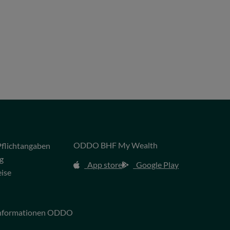
ODDO BHF My Wealth
flichtangaben
g
App store
Google Play
eise
 Informationen ODDO