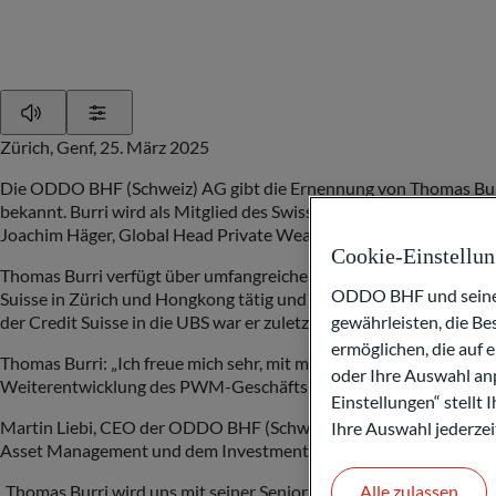
Play
Show Settings
Zürich, Genf, 25. März 2025
Die ODDO BHF (Schweiz) AG gibt die Ernennung von Thomas Burri
bekannt. Burri wird als Mitglied des Swiss Management Committe
Joachim Häger, Global Head Private Wealth Management, bericht
Cookie-Einstellu
Thomas Burri verfügt über umfangreiche und langjährige Erfahrun
ODDO BHF und seine P
Suisse in Zürich und Hongkong tätig und betreute sehr erfolgr
gewährleisten, die B
der Credit Suisse in die UBS war er zuletzt als Managing Direct
ermöglichen, die auf 
Thomas Burri: „Ich freue mich sehr, mit meiner Expertise in der
oder Ihre Auswahl anp
Weiterentwicklung des PWM-Geschäfts in der Schweiz leisten zu
Einstellungen“ stellt
Martin Liebi, CEO der ODDO BHF (Schweiz) AG, sagt: „Mit der E
Ihre Auswahl jederzei
Asset Management und dem Investment Banking als Kerngeschäft
„Thomas Burri wird uns mit seiner Seniorität, seinem umfassen
Alle zulassen