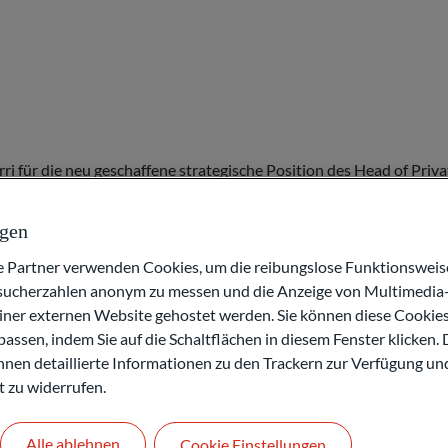
 für die neu geschaffene strategische Position des Head of Pr
es für alle PWM-Aktivitäten in der Schweiz verantwortlich sein
en.
ngen
g im internationalen Wealth Management. Er war in den letzten 2
artner verwenden Cookies, um die reibungslose Funktionsweise
eich gemeinsam mit seinen Teams anspruchsvolle (U-)HNWI-Kunden
esucherzahlen anonym zu messen und die Anzeige von Multimedia-
or bei der UBS im Global Wealth Management für den Special Clien
einer externen Website gehostet werden. Sie können diese Cookie
 Betreuung anspruchsvoller Kundinnen und Kunden sowie meiner Fü
assen, indem Sie auf die Schaltflächen in diesem Fenster klicken. 
 können.“
 Ihnen detaillierte Informationen zu den Trackern zur Verfügung un
rnennung von Thomas Burri unterstreichen wir unsere Ambitione
t zu widerrufen.
 weiter auszubauen.“
den Know-how und seiner Leadership-Mentalität helfen, ODDO BHF
Alle ablehnen
Cookie Einstellungen