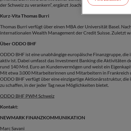
der Schweiz zu verankern“, ergänzt Joachim Häger, Global He
Kurz-Vita Thomas Burri
Thomas Burri verfügt über einen MBA der Universität Basel. Nac
internationalen Wealth Management der Credit Suisse. Zuletzt w
Über ODDO BHF
ODDO BHF ist eine unabhängige europäische Finanzgruppe, die 
aktiv ist. Dabei umfasst das Investment Banking die Aktivitäten
rund 140 Mrd. Euro an Kundenvermögen und weist ein Eigenkapita
Mit etwa 3.000 Mitarbeiterinnen und Mitarbeitern in Frankreich 
ODDO BHF verfügt über eine einzigartige Aktionärsstruktur, die 
zu schaffen, in der jeder Tag neue Möglichkeiten bietet.
ODDO BHF PWM Schweiz
Kontakt:
NEWMARK FINANZKOMMUNIKATION
Marc Savani