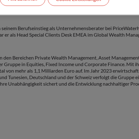
ad Private Wealth Management ODDO BHF und Verwaltungsratsprä
h seinem Berufseinstieg als Unternehmensberater bei PriceWaterh
ar er als Head Special Clients Desk EMEA im Global Wealth Mana
in den Bereichen Private Wealth Management, Asset Management,
 der Gruppe in Equities, Fixed Income und Corporate Finance. Mit
l von mehr als 1,1 Milliarden Euro auf. Im Jahr 2023 erwirtsch
und Tunesien, Deutschland und der Schweiz verfolgt die Gruppe ei
ihre Unabhängigkeit sichert und die Entwicklung nachhaltiger Pro