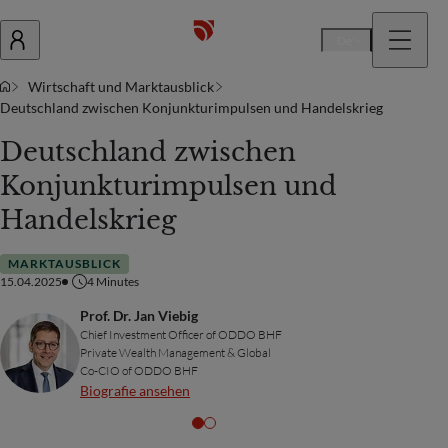
De
Wirtschaft und Marktausblick
Deutschland zwischen Konjunkturimpulsen und Handelskrieg
Deutschland zwischen
Konjunkturimpulsen und
Handelskrieg
MARKTAUSBLICK
15.04.2025
4
Minutes
Prof. Dr. Jan Viebig
Chief Investment Officer of ODDO BHF
Private Wealth Management & Global
Co-CIO of ODDO BHF
Biografie ansehen