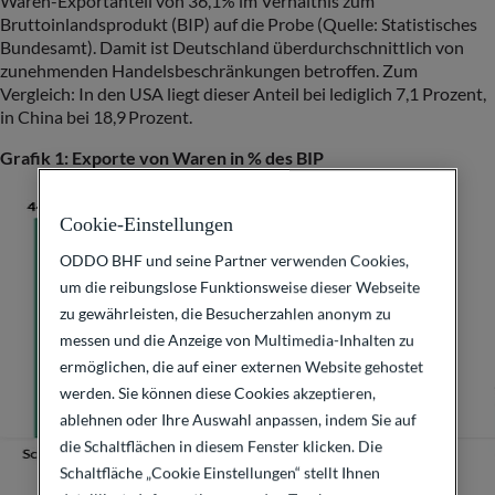
Waren-Exportanteil von 36,1% im Verhältnis zum
Bruttoinlandsprodukt (BIP) auf die Probe (Quelle: Statistisches
Bundesamt). Damit ist Deutschland überdurchschnittlich von
zunehmenden Handelsbeschränkungen betroffen. Zum
Vergleich: In den USA liegt dieser Anteil bei lediglich 7,1 Prozent,
in China bei 18,9 Prozent.
Grafik 1: Exporte von Waren in % des BIP
Cookie-Einstellungen
ODDO BHF und seine Partner verwenden Cookies,
um die reibungslose Funktionsweise dieser Webseite
zu gewährleisten, die Besucherzahlen anonym zu
messen und die Anzeige von Multimedia-Inhalten zu
ermöglichen, die auf einer externen Website gehostet
werden. Sie können diese Cookies akzeptieren,
ablehnen oder Ihre Auswahl anpassen, indem Sie auf
die Schaltflächen in diesem Fenster klicken. Die
Schaltfläche „Cookie Einstellungen“ stellt Ihnen