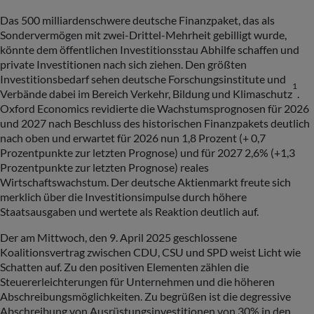
Das 500 milliardenschwere deutsche Finanzpaket, das als
Sondervermögen mit zwei-Drittel-Mehrheit gebilligt wurde,
könnte dem öffentlichen Investitionsstau Abhilfe schaffen und
private Investitionen nach sich ziehen. Den größten
Investitionsbedarf sehen deutsche Forschungsinstitute und
1
Verbände dabei im Bereich Verkehr, Bildung und Klimaschutz
.
Oxford Economics revidierte die Wachstumsprognosen für 2026
und 2027 nach Beschluss des historischen Finanzpakets deutlich
nach oben und erwartet für 2026 nun 1,8 Prozent (+ 0,7
Prozentpunkte zur letzten Prognose) und für 2027 2,6% (+1,3
Prozentpunkte zur letzten Prognose) reales
Wirtschaftswachstum. Der deutsche Aktienmarkt freute sich
merklich über die Investitionsimpulse durch höhere
Staatsausgaben und wertete als Reaktion deutlich auf.
Der am Mittwoch, den 9. April 2025 geschlossene
Koalitionsvertrag zwischen CDU, CSU und SPD weist Licht wie
Schatten auf. Zu den positiven Elementen zählen die
Steuererleichterungen für Unternehmen und die höheren
Abschreibungsmöglichkeiten. Zu begrüßen ist die degressive
Abschreibung von Ausrüstungsinvestitionen von 30% in den