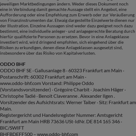
jeweiligen Marktbedingungen ändern. Weder dieses Dokument noch
eine in Verbindung damit gemachte Aussage stellt ein Angebot, eine
Aufforderung oder eine Empfehlung zum Erwerb oder zur Veräußerung
von Finanzinstrumenten dar. Etwaig dargestellte Einzelwerte dienen nur
der Illustration. Einzelne Aussagen sind weder dazu geeignet noch dazu
bestimmt, eine individuelle anleger- und anlagegerechte Beratung durch
hierfür qualifizierte Personen zu ersetzen. Bevor in eine Anlageklasse
investiert wird, wird dringend empfohlen, sich eingehend über die
Risiken zu erkundigen, denen diese Anlageklassen ausgesetzt sind,
insbesondere über das Risiko von Kapitalverlusten.
ODDO BHF
ODDO BHF SE · Gallusanlage 8 · 60323 Frankfurt am Main ·
Postanschrift: 60302 Frankfurt am Main ·
www.oddo-bhf.com Vorstand: Philippe Oddo
(Vorstandsvorsitzender) · Grégoire Charbit · Joachim Häger ·
Christophe Tadié · Benoit Claveranne . Alexander Ilgen .
Vorsitzender des Aufsichtsrats: Werner Taiber · Sitz: Frankfurt am
Main.
Registergericht und Handelsregister Nummer: Amtsgericht
Frankfurt am Main HRB 73636 USt-IdNr. DE 814 165 346 ·
BIC/SWIFT
BHFBDEFF500 – www.oddo-bhf.com