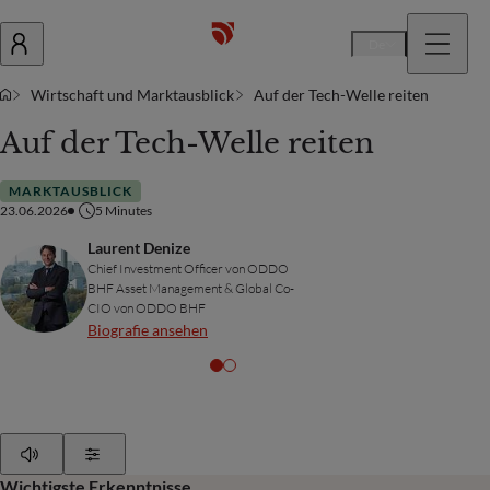
De
Wirtschaft und Marktausblick
Auf der Tech-Welle reiten
Auf der Tech-Welle reiten
MARKTAUSBLICK
23.06.2026
5
Minutes
Laurent Denize
Chief Investment Officer von ODDO
BHF Asset Management & Global Co-
CIO von ODDO BHF
Biografie ansehen
Play
Show Settings
Wichtigste Erkenntnisse