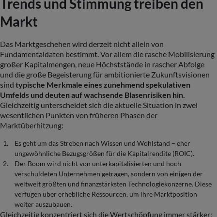
Trends und Stimmung treiben den
Markt
Das Marktgeschehen wird derzeit nicht allein von
Fundamentaldaten bestimmt. Vor allem die rasche Mobilisierung
großer Kapitalmengen, neue Höchststände in rascher Abfolge
und die große Begeisterung für ambitionierte Zukunftsvisionen
sind
typische Merkmale eines zunehmend spekulativen
Umfelds und deuten auf wachsende Blasenrisiken hin.
Gleichzeitig unterscheidet sich die aktuelle Situation in zwei
wesentlichen Punkten von früheren Phasen der
Marktüberhitzung:
Es geht um das Streben nach Wissen und Wohlstand – eher
ungewöhnliche Bezugsgrößen für die Kapitalrendite (ROIC).
Der Boom wird nicht von unterkapitalisierten und hoch
verschuldeten Unternehmen getragen, sondern von einigen der
weltweit größten und finanzstärksten Technologiekonzerne. Diese
verfügen über erhebliche Ressourcen, um ihre Marktposition
weiter auszubauen.
Gleichzeitig konzentriert sich die Wertschöpfung immer stärker: