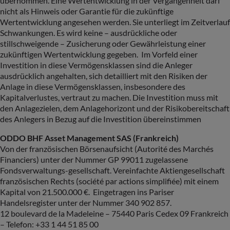
übernommen. Eine Wertentwicklung in der Vergangenheit darf
nicht als Hinweis oder Garantie für die zukünftige
Wertentwicklung angesehen werden. Sie unterliegt im Zeitverlauf
Schwankungen. Es wird keine – ausdrückliche oder
stillschweigende – Zusicherung oder Gewährleistung einer
zukünftigen Wertentwicklung gegeben. Im Vorfeld einer
Investition in diese Vermögensklassen sind die Anleger
ausdrücklich angehalten, sich detailliert mit den Risiken der
Anlage in diese Vermögensklassen, insbesondere des
Kapitalverlustes, vertraut zu machen. Die Investition muss mit
den Anlagezielen, dem Anlagehorizont und der Risikobereitschaft
des Anlegers in Bezug auf die Investition übereinstimmen
ODDO BHF Asset Management SAS (Frankreich)
Von der französischen Börsenaufsicht (Autorité des Marchés
Financiers) unter der Nummer GP 99011 zugelassene
Fondsverwaltungs-gesellschaft. Vereinfachte Aktiengesellschaft
französischen Rechts (société par actions simplifiée) mit einem
Kapital von 21.500.000 €. Eingetragen ins Pariser
Handelsregister unter der Nummer 340 902 857.
12 boulevard de la Madeleine – 75440 Paris Cedex 09 Frankreich
– Telefon: +33 1 44 51 85 00