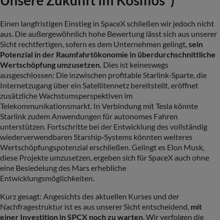
Unsere Zukunft im Kosmos“)
Einen langfristigen Einstieg in SpaceX schließen wir jedoch nicht
aus. Die außergewöhnlich hohe Bewertung lässt sich aus unserer
Sicht rechtfertigen, sofern es dem Unternehmen gelingt,
sein
Potenzial in der Raumfahrtökonomie in überdurchschnittliche
Wertschöpfung umzusetzen.
Dies ist keineswegs
ausgeschlossen: Die inzwischen profitable Starlink‑Sparte, die
Internetzugang über ein Satellitennetz bereitstellt, eröffnet
zusätzliche Wachstumsperspektiven im
Telekommunikationsmarkt. In Verbindung mit Tesla könnte
Starlink zudem Anwendungen für autonomes Fahren
unterstützen. Fortschritte bei der Entwicklung des vollständig
wiederverwendbaren Starship‑Systems könnten weiteres
Wertschöpfungspotenzial erschließen. Gelingt es Elon Musk,
diese Projekte umzusetzen, ergeben sich für SpaceX auch ohne
eine Besiedelung des Mars erhebliche
Entwicklungsmöglichkeiten.
Kurz gesagt: Angesichts des aktuellen Kurses und der
Nachfragestruktur ist es aus unserer Sicht entscheidend,
mit
einer Investition in SPCX noch zu warten
. Wir verfolgen die