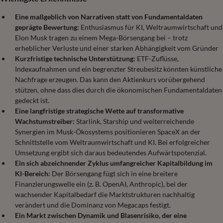
Eine maßgeblich von Narrativen statt von Fundamentaldaten
geprägte Bewertung:
Enthusiasmus für KI, Weltraumwirtschaft und
Elon Musk tragen zu einem Mega-Börsengang bei – trotz
erheblicher Verluste und einer starken Abhängigkeit vom Gründer
Kurzfristige technische Unterstützung:
ETF-Zuflüsse,
Indexaufnahmen und ein begrenzter Streubesitz könnten künstliche
Nachfrage erzeugen. Das kann den Aktienkurs vorübergehend
stützen, ohne dass dies durch die ökonomischen Fundamentaldaten
gedeckt ist.
Eine langfristige strategische Wette auf transformative
Wachstumstreiber:
Starlink, Starship und weiterreichende
Synergien im Musk-Ökosystems positionieren SpaceX an der
Schnittstelle vom Weltraumwirtschaft und KI. Bei erfolgreicher
Umsetzung ergibt sich daraus bedeutendes Aufwärtspotenzial.
Ein sich abzeichnender Zyklus umfangreicher Kapitalbildung im
KI-Bereich:
Der Börsengang fügt sich in eine breitere
Finanzierungswelle ein (z. B. OpenAI, Anthropic), bei der
wachsender Kapitalbedarf die Marktstrukturen nachhaltig
verändert und die Dominanz von Megacaps festigt.
Ein Markt zwischen Dynamik und Blasenrisiko, der eine