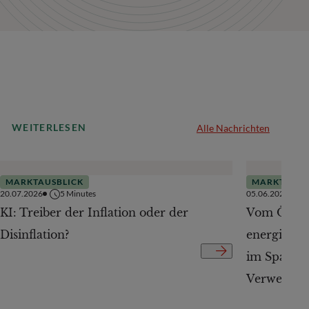
WEITERLESEN
Alle Nachrichten
MARKTAUSBLICK
MARKTAUSB
20.07.2026
5
Minutes
05.06.2026
KI: Treiber der Inflation oder der
Vom Ölpre
Disinflation?
energiepol
im Spannun
Verwerfun