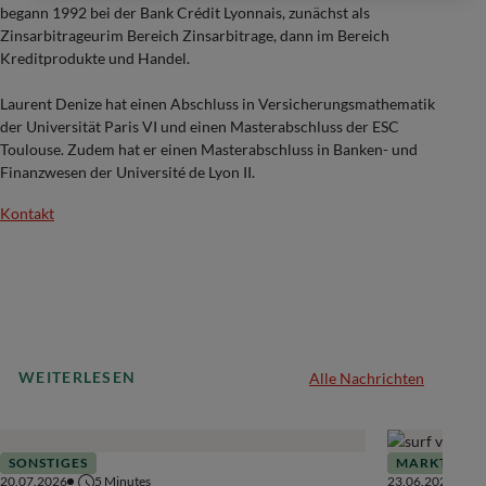
begann 1992 bei der Bank Crédit Lyonnais, zunächst als
Zinsarbitrageurim Bereich Zinsarbitrage, dann im Bereich
Kreditprodukte und Handel.
Laurent Denize hat einen Abschluss in Versicherungsmathematik
der Universität Paris VI und einen Masterabschluss der ESC
Toulouse. Zudem hat er einen Masterabschluss in Banken- und
Finanzwesen der Université de Lyon II.
Kontakt
WEITERLESEN
Alle Nachrichten
SONSTIGES
MARKTAUSB
20.07.2026
5
Minutes
23.06.2026