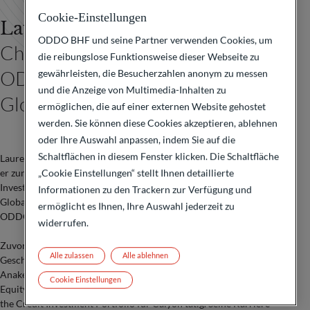
Cookie-Einstellungen
Laurent Denize
ODDO BHF und seine Partner verwenden Cookies, um
Chief Investment Officer von
die reibungslose Funktionsweise dieser Webseite zu
ODDO BHF Asset Management &
gewährleisten, die Besucherzahlen anonym zu messen
und die Anzeige von Multimedia-Inhalten zu
Global Co-CIO von ODDO BHF
ermöglichen, die auf einer externen Website gehostet
werden. Sie können diese Cookies akzeptieren, ablehnen
oder Ihre Auswahl anpassen, indem Sie auf die
Schaltflächen in diesem Fenster klicken. Die Schaltfläche
Laurent Denize kam 2012 zu ODDO BHF Asset Management, wo
„Cookie Einstellungen“ stellt Ihnen detaillierte
er zunächst die Positionen Senior Bond Manager und Head of
Investment Solutions inne hatte, bevor er 2013 den Posten des
Informationen zu den Trackern zur Verfügung und
Global CIO übernahm. 2022 wurde er zudem zum co-CIO der
ermöglicht es Ihnen, Ihre Auswahl jederzeit zu
ODDO BHF Group ernannt.
widerrufen.
Zuvor war Laurent Denize Gründer und erfolgreicher
Alle zulassen
Alle ablehnen
Geschäftsführer zweier Vermögensverwaltungsgesellschaften:
Anakena Finance und DDF Exclusive. Davor war er als Head of
Cookie Einstellungen
Equity-Linked Products und Händler für Ixis CIB und als Head of
the Credit Investment Portfolio für Calyon tätig. Seine Karriere