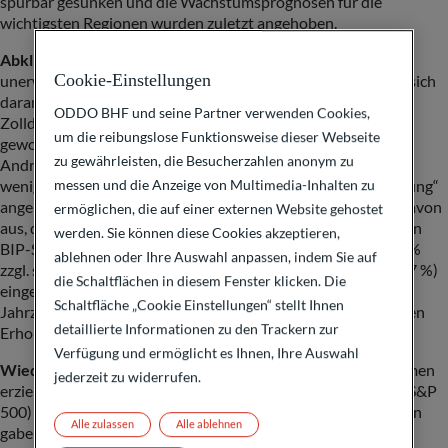
spürbar gesunken und die Wachstumsprognosen für die
wichtigsten Regionen wurden zuletzt angehoben.
Abklingende Zolleffekte:
Zwar ist immer das Risiko
Cookie-Einstellungen
unerwarteter Turbulenzen gegeben, doch die Märkte haben sich
daran gewöhnt. Sie reagieren inzwischen gelassener auf
ODDO BHF und seine Partner verwenden Cookies,
Zolldrohungen, da diese inzwischen weniger glaubwürdig
um die reibungslose Funktionsweise dieser Webseite
geworden sind. So verlor der Stoxx Europe 600 nach der
zu gewährleisten, die Besucherzahlen anonym zu
Androhung von Zöllen in Höhe von 50 % für Europa im Mai
messen und die Anzeige von Multimedia-Inhalten zu
weniger als 1 %. Zum Vergleich: Nach den am „Tag der Befreiung“
angekündigten 20% fiel der Index noch um 5 %. Wir gehen davon
ermöglichen, die auf einer externen Website gehostet
aus, dass in den Gewinnprognosen der Unternehmen und den
werden. Sie können diese Cookies akzeptieren,
BIP-Schätzungen nun als Basisszenario ein Basiszoll von 10 %
ablehnen oder Ihre Auswahl anpassen, indem Sie auf
zzgl. sektorspezifischen Zöllen (aktuell liegen diese bei 15–17 %)
die Schaltflächen in diesem Fenster klicken. Die
eingepreist ist, was immer noch den höchsten Stand seit
Schaltfläche „Cookie Einstellungen“ stellt Ihnen
Jahrzehnten darstellt. Dies erklärt einen Großteil der jüngsten
detaillierte Informationen zu den Trackern zur
Erholung.
Verfügung und ermöglicht es Ihnen, Ihre Auswahl
Wieder optimistischere Gewinnaussichten
: Die Unternehmen
jederzeit zu widerrufen.
erzielten nicht nur ein solides Gewinnwachstum von +10% (S&P
500) bzw. +2% (Stoxx Europe 600) im ersten Quartal, sondern
Alle zulassen
Alle ablehnen
gaben auch bessere Prognosen und Signale ab als erwartet,