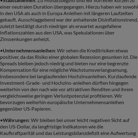
•
Staatsanleihen
: Zu Monatsbeginn sind wir von einer kurzen zu
einer neutralen Duration übergegangen. Hierzu haben wir sowohl
in den USA als auch in Europa Anleihen mit längeren Laufzeiten
gekauft. Ausschlaggebend war der anhaltende Disinflationstrend,
zuletzt bestätigt durch niedriger als erwartet ausgefallene
Inflationszahlen aus den USA, was Spekulationen über
Zinssenkungen anheizt.
•
Unternehmensanleihen
: Wir sehen die Kreditrisiken etwas
positiver, da das Risiko einer globalen Rezession gesunken ist. Die
Spreads bleiben jedoch niedrig und bieten nur eine begrenzte
Kompensation für eine mögliche Wachstumsverlangsamung,
insbesondere bei langlaufenden Hochzinsanleihen. Kurzlaufende
Investment-Grade- und Hochzins-anleihen dürften hingegen
weiterhin von den nach wie vor attraktiven Renditen und ihrem
vergleichsweise geringen Verlustpotenzial profitieren. Wir
bevorzugen weiterhin europäische Unternehmensanleihen
gegenüber US-Papieren.
•
Währungen
: Wir bleiben bei unser leicht negativen Sicht auf
den US-Dollar, da langfristige Indikatoren wie die
Kaufkraftparität und das Leistungsbilanzdefizit eine Aufwertung