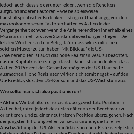
jedoch auch, dass sie darunter leiden, wenn die Renditen
aufgrund anderer Faktoren – wie beispielsweise
haushaltspolitischer Bedenken – steigen. Unabhängig von den
makroökonomischen Faktoren hatten es Aktien in der
Vergangenheit schwer, wenn die Anleiherenditen innerhalb eines
Monats um mehr als zwei Standardabweichungen stiegen. Die
letzten Wochen sind ein Beleg dafür, dass wir es mit einem
solchen Muster zu tun haben. Mit Blick auf die US-
Anleiherenditen ist auch das hohe Realzinsniveau zu beachten,
das die Kapitalkosten steigen lässt. Dabei ist zu bedenken, dass
Aktien 30 Prozent des Gesamtvermögens der US-Haushalte
ausmachen. Hohe Realzinsen wirken sich somit negativ auf den
US-Kreditzyklus, den US-Konsum und das US-Wachstum aus.
Wie sollte man sich also positionieren?
•
Aktien
: Wir behalten eine leicht übergewichtete Position in
Aktien bei, raten jedoch dazu, sich näher an der Benchmark zu
orientieren und zu einer neutraleren Position überzugehen. Nach
der jüngsten Erholung sehen wir sechs Gründe, die für eine
Abschwächung der US-Aktienmärkte sprechen. Erstens zeigt sich
bei den weichen Daten zwar eine Erholung, die sich in den harten