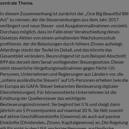
zentrale Thema.
In diesem Zusammenhang ist zunächst der „One Big Beautiful Bill
Act“ zu nennen, der die Steuersenkungen aus dem Jahr 2017
verlängert und neue Steuer- und Ausgabenmaßnahmen vorsieht.
Durchaus möglich, dass im Falle einer Verabschiedung dieses
Gesetzes Aktien von einem anhaltenden Wachstumsschub
profitieren, der die Belastungen durch höhere Zinsen aufwiegt.
Allerdings steckt der Teufel im Detail, und das könnte das
Gesamtbild verändern. Beunruhigend ist zum Beispiel Abschnitt
899 des derzeit dem Senat vorliegenden Steuergesetzes. Dieser
sieht steuerliche Vergeltungsmaßnahmen gegen Nicht-US-
Personen, Unternehmen und Regierungen aus Ländern vor, die
„unfaire ausländische Steuern“ auf US-Personen erheben (wie die
in Europa als GAFA-Steuer bekannten Besteuerung digitaler
Dienstleistungen). Für börsennotierte Unternehmen ist die
Erhöhung der Quellensteuer das wichtigste
Besteuerungsinstrument: Sie beginnt bei 5 % und steigt dann
jährlich um 5 Prozentpunkte auf maximal 20 %. Sie fällt sowohl
auf aktive Geschäftseinkünfte (Gewinne) als auch auf passive
Einkünfte (Dividenden, Zinsen, Kapitalgewinne) an. Die Regelung
gilt für nicht in den USA ansässige Personen, ausländische