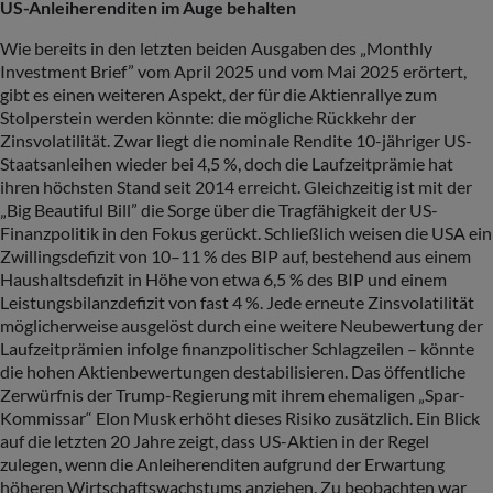
US-Anleiherenditen im Auge behalten
Wie bereits in den letzten beiden Ausgaben des „Monthly
Investment Brief” vom April 2025 und vom Mai 2025 erörtert,
gibt es einen weiteren Aspekt, der für die Aktienrallye zum
Stolperstein werden könnte: die mögliche Rückkehr der
Zinsvolatilität. Zwar liegt die nominale Rendite 10-jähriger US-
Staatsanleihen wieder bei 4,5 %, doch die Laufzeitprämie hat
ihren höchsten Stand seit 2014 erreicht. Gleichzeitig ist mit der
„Big Beautiful Bill” die Sorge über die Tragfähigkeit der US-
Finanzpolitik in den Fokus gerückt. Schließlich weisen die USA ein
Zwillingsdefizit von 10–11 % des BIP auf, bestehend aus einem
Haushaltsdefizit in Höhe von etwa 6,5 % des BIP und einem
Leistungsbilanzdefizit von fast 4 %. Jede erneute Zinsvolatilität
möglicherweise ausgelöst durch eine weitere Neubewertung der
Laufzeitprämien infolge finanzpolitischer Schlagzeilen – könnte
die hohen Aktienbewertungen destabilisieren. Das öffentliche
Zerwürfnis der Trump-Regierung mit ihrem ehemaligen „Spar-
Kommissar“ Elon Musk erhöht dieses Risiko zusätzlich. Ein Blick
auf die letzten 20 Jahre zeigt, dass US-Aktien in der Regel
zulegen, wenn die Anleiherenditen aufgrund der Erwartung
höheren Wirtschaftswachstums anziehen. Zu beobachten war