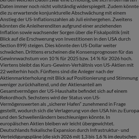
Daten immer noch nicht vollständig widerspiegelt. Zudem könnte
die zu erwartende konjunkturelle Abschwächung mit einem
Anstieg der US-Inflationszahlen ab Juli einhergehen. Zweitens
könnten die Anleiherenditen aufgrund einer anziehenden
Inflation sowie wachsender Sorgen über die Fiskalpolitik (mit
Blick auf die Erschwerung von Investitionen in den USA durch
Section 899) steigen. Dies könnte den US-Dollar weiter
schwächen. Drittens erscheinen die Konsensprognosen für das
Gewinnwachstum von 10 % für 2025 bzw. 14 % für 2026 hoch.
Viertens bleibt das Kurs-Gewinn-Verhältnis von US-Aktien mit
22 weiterhin hoch. Fünftens sind die Anleger nach der
Aktienmarkterholung mit Blick auf Positionierung und Stimmung
weniger zurückhaltend, und der Aktienanteil am
Gesamtvermögen der US-Haushalte befindet sich auf einem
Rekordhoch. Sechstens wird der Status von US-
Vermögenswerten als „sicherer Hafen“ zunehmend in Frage
gestellt, wodurch sich die Verlagerung von den USA hin zu Europa
und den Schwellenländern beschleunigen könnte. In
europäischen Aktien bleiben wir leicht übergewichtet.
Deutschlands fiskalische Expansion durch Infrastruktur- und
Verteidigungspläne (die sich 2026 mit 1,3 bis 1,6 % im deutschen