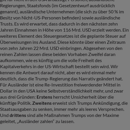
Regierungen, Staatsfonds (im Gesetzentwurf ausdrücklich
genannt), ausländische Unternehmen (die sich zu über 50 % im
Besitz von Nicht-US-Personen befinden) sowie ausländische
Trusts. Es wird erwartet, dass dadurch in den nächsten zehn
Jahren Einnahmen in Höhe von 116 Mrd. USD erzielt werden. Ein
weiteres Element des Steuergesetzes ist die geplante Steuer auf
Überweisungen ins Ausland. Diese könnte über einen Zeitraum
von zehn Jahren 22 Mrd. USD einbringen. Abgesehen von den
reinen Zahlen lassen diese beiden Vorhaben Zweifel daran
aufkommen, wie es künftig um die volle Freiheit des
Kapitalverkehrs in der US-Wirtschaft bestellt sein wird. Wir
kennen die Antwort darauf nicht, aber es wird einmal mehr
deutlich, dass die Trump-Regierung das Narrativ geändert hat.
Für Ausländer ist eine Re-Investition freiwerdender Mittel in
Dollar in den USA keine Selbstverständlichkeit mehr, und zwar
aus drei Gründen:
Erstens
herrscht Unsicherheit über die
künftige Politik.
Zweitens
erweist sich Trumps Ankündigung, die
Staatsausgaben zu senken, immer mehr als leeres Versprechen.
Und
drittens
sind alle Maßnahmen Trumps von der Maxime
geleitet, „Ausländer zahlen“ zu lassen.