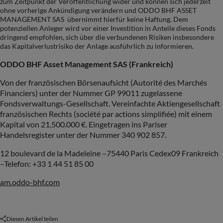
zum Zeitpunkt der Veröffentlichung wider und können sich jederzeit
ohne vorherige Ankündigung verändern und ODDO BHF ASSET
MANAGEMENT SAS übernimmt hierfür keine Haftung. Dem
potenziellen Anleger wird vor einer Investition in Anteile dieses Fonds
dringend empfohlen, sich über die verbundenen Risiken insbesondere
das Kapitalverlustrisiko der Anlage ausführlich zu informieren.
ODDO BHF Asset Management SAS (
Frankreich
)
Von der französischen Börsenaufsicht (Autorité des Marchés
Financiers) unter der Nummer GP 99011 zugelassene
Fondsverwaltungs-Gesellschaft. Vereinfachte Aktiengesellschaft
französischen Rechts (société par actions simplifiée) mit einem
Kapital von 21.500.000 €. Eingetragen ins Pariser
Handelsregister unter der Nummer 340 902 857.
12 boulevard de la Madeleine –75440 Paris Cedex09 Frankreich
–Telefon: +33 1 44 51 85 00
am.oddo-bhf.com
Diesen Artikel teilen