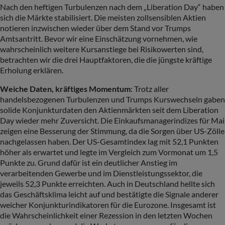
Nach den heftigen Turbulenzen nach dem „Liberation Day“ haben
sich die Märkte stabilisiert. Die meisten zollsensiblen Aktien
notieren inzwischen wieder über dem Stand vor Trumps
Amtsantritt. Bevor wir eine Einschätzung vornehmen, wie
wahrscheinlich weitere Kursanstiege bei Risikowerten sind,
betrachten wir die drei Hauptfaktoren, die die jüngste kräftige
Erholung erklären.
Weiche Daten, kräftiges Momentum
: Trotz aller
handelsbezogenen Turbulenzen und Trumps Kurswechseln gaben
solide Konjunkturdaten den Aktienmärkten seit dem Liberation
Day wieder mehr Zuversicht. Die Einkaufsmanagerindizes für Mai
zeigen eine Besserung der Stimmung, da die Sorgen über US-Zölle
nachgelassen haben. Der US-Gesamtindex lag mit 52,1 Punkten
höher als erwartet und legte im Vergleich zum Vormonat um 1,5
Punkte zu. Grund dafür ist ein deutlicher Anstieg im
verarbeitenden Gewerbe und im Dienstleistungssektor, die
jeweils 52,3 Punkte erreichten. Auch in Deutschland hellte sich
das Geschäftsklima leicht auf und bestätigte die Signale anderer
weicher Konjunkturindikatoren für die Eurozone. Insgesamt ist
die Wahrscheinlichkeit einer Rezession in den letzten Wochen