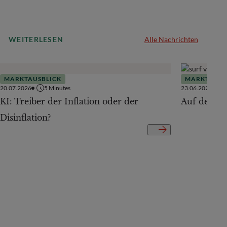
WEITERLESEN
Alle Nachrichten
MARKTAUSBLICK
MARKTAUSB
20.07.2026
5
Minutes
23.06.2026
KI: Treiber der Inflation oder der
Auf der Te
Disinflation?