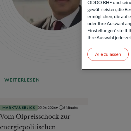
ODDO BHF und seine P
gewährleisten, die B
ermöglichen, die auf 
oder Ihre Auswahl anp
Einstellungen“ stellt
Ihre Auswahl jederzei
Alle zulassen
WEITERLESEN
MARKTAUSBLICK
05.06.2026
6
Minutes
Vom Ölpreisschock zur
energiepolitischen