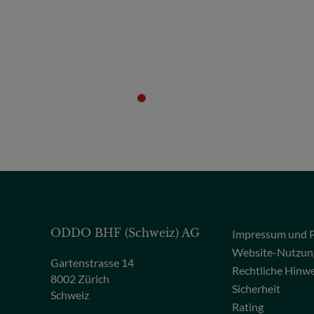
ODDO BHF (Schweiz) AG
Impressum und P
Website-Nutzun
Gartenstrasse 14
Rechtliche Hinw
8002 Zürich
Sicherheit
Schweiz
Rating