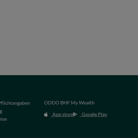
ODDO BHF My Wealth
flichtangaben
g
App store
Google Play
eise