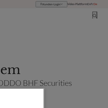
Video Plattform
En
Fr
De
Kunden-Login
Ressourcen
Standorte
lem
- ODDO BHF Securities