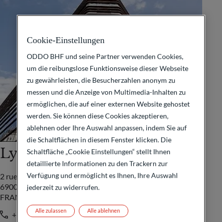
Cookie-Einstellungen
ODDO BHF und seine Partner verwenden Cookies,
um die reibungslose Funktionsweise dieser Webseite
zu gewährleisten, die Besucherzahlen anonym zu
messen und die Anzeige von Multimedia-Inhalten zu
ermöglichen, die auf einer externen Website gehostet
werden. Sie können diese Cookies akzeptieren,
ablehnen oder Ihre Auswahl anpassen, indem Sie auf
die Schaltflächen in diesem Fenster klicken. Die
Lyon
Schaltfläche „Cookie Einstellungen“ stellt Ihnen
detaillierte Informationen zu den Trackern zur
Verfügung und ermöglicht es Ihnen, Ihre Auswahl
2 rue Grôlée
69002 Lyon
jederzeit zu widerrufen.
FRANKREICH
Alle zulassen
Alle ablehnen
+33 4 72 68 27 00