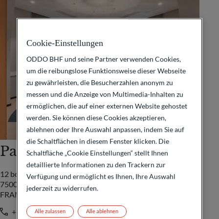
Cookie-Einstellungen
ODDO BHF und seine Partner verwenden Cookies,
um die reibungslose Funktionsweise dieser Webseite
zu gewährleisten, die Besucherzahlen anonym zu
messen und die Anzeige von Multimedia-Inhalten zu
ermöglichen, die auf einer externen Website gehostet
werden. Sie können diese Cookies akzeptieren,
ablehnen oder Ihre Auswahl anpassen, indem Sie auf
die Schaltflächen in diesem Fenster klicken. Die
Paris
Schaltfläche „Cookie Einstellungen“ stellt Ihnen
detaillierte Informationen zu den Trackern zur
12 boulevard de la Madeleine
Verfügung und ermöglicht es Ihnen, Ihre Auswahl
75009 Paris Cedex 09
jederzeit zu widerrufen.
FRANKREICH
+33 1 44 51 85 00
Alle zulassen
Alle ablehnen