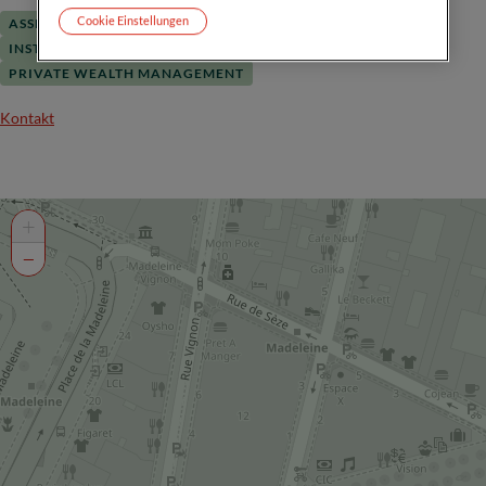
Cookie Einstellungen
ASSET MANAGEMENT
CORPORATE BANKING
INSTITUTIONAL SERVICES
INVESTMENT BANKING
PRIVATE WEALTH MANAGEMENT
Kontakt
+
−