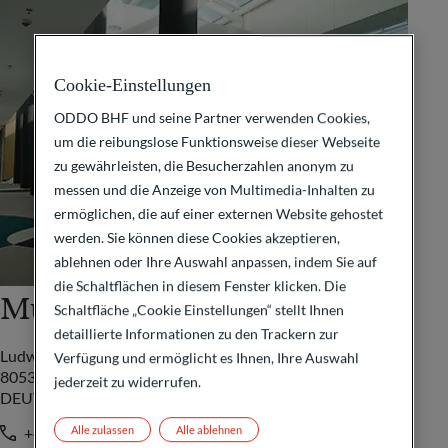
Cookie-Einstellungen
ODDO BHF und seine Partner verwenden Cookies,
um die reibungslose Funktionsweise dieser Webseite
zu gewährleisten, die Besucherzahlen anonym zu
messen und die Anzeige von Multimedia-Inhalten zu
ermöglichen, die auf einer externen Website gehostet
werden. Sie können diese Cookies akzeptieren,
ablehnen oder Ihre Auswahl anpassen, indem Sie auf
die Schaltflächen in diesem Fenster klicken. Die
München
Schaltfläche „Cookie Einstellungen“ stellt Ihnen
detaillierte Informationen zu den Trackern zur
Ludwigstraße 8
Verfügung und ermöglicht es Ihnen, Ihre Auswahl
80539 München
jederzeit zu widerrufen.
DEUTSCHLAND
Alle zulassen
Alle ablehnen
+49 89 551730