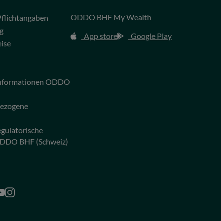
ODDO BHF My Wealth
flichtangaben
g
App store
Google Play
eise
 Informationen ODDO
bezogene
egulatorische
ODDO BHF (Schweiz)