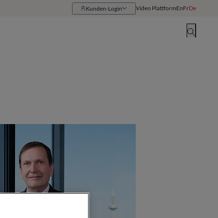
Video Plattform
En
Fr
De
Kunden-Login
Ressourcen
Standorte