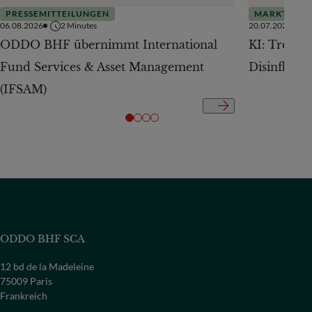
PRESSEMITTEILUNGEN
MARKTAUSB
06.08.2026
2
Minutes
20.07.2026
ODDO BHF übernimmt International
KI: Treiber
Fund Services & Asset Management
Disinflatio
(IFSAM)
ODDO BHF SCA
12 bd de la Madeleine
75009 Paris
Frankreich