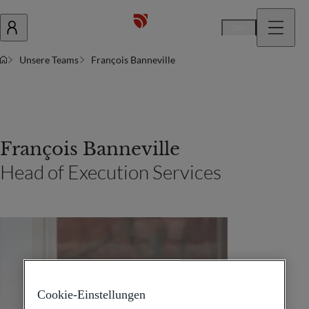
De
Unsere Teams
François Banneville
François Banneville
Head of Execution Services
Cookie-Einstellungen