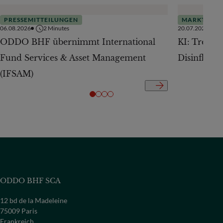
PRESSEMITTEILUNGEN
MARKTAUSB
06.08.2026
2
Minutes
20.07.2026
ODDO BHF übernimmt International
KI: Treiber
Fund Services & Asset Management
Disinflatio
(IFSAM)
ODDO BHF SCA
12 bd de la Madeleine
75009 Paris
Frankreich