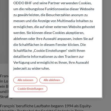
ODDO BHF und seine Partner verwenden Cookies,
um die reibungslose Funktionsweise dieser Webseite
zu gewährleisten, die Besucherzahlen anonym zu
messen und die Anzeige von Multimedia-Inhalten zu
ermöglichen, die auf einer externen Website gehostet
werden. Sie können diese Cookies akzeptieren,
ablehnen oder Ihre Auswahl anpassen, indem Sie auf
die Schaltflächen in diesem Fenster klicken. Die
Schaltfläche „Cookie Einstellungen“ stellt Ihnen
detaillierte Informationen zu den Trackern zur
Verfügung und ermöglicht es Ihnen, Ihre Auswahl
jederzeit zu widerrufen.
François Banneville ist Head of Execution Services mit Sitz
Alle zulassen
Alle ablehnen
in London. Bevor er 2024 zur Gruppe stieß, leitete François
ein Beratungsunternehmen, das Banken, Broker, Börsen
Cookie Einstellungen
und Fintechs hinsichtlich ihrer Handels- und Execution-
Strategien beratet.
François’ berufliche Laufbahn begann 1994 als Equity-
Volatility-Trader bei der Société Générale in Tokio.