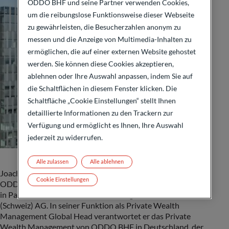
ODDO BHF und seine Partner verwenden Cookies,
um die reibungslose Funktionsweise dieser Webseite
zu gewährleisten, die Besucherzahlen anonym zu
messen und die Anzeige von Multimedia-Inhalten zu
ermöglichen, die auf einer externen Website gehostet
werden. Sie können diese Cookies akzeptieren,
ablehnen oder Ihre Auswahl anpassen, indem Sie auf
die Schaltflächen in diesem Fenster klicken. Die
Schaltfläche „Cookie Einstellungen“ stellt Ihnen
detaillierte Informationen zu den Trackern zur
Verfügung und ermöglicht es Ihnen, Ihre Auswahl
jederzeit zu widerrufen.
Alle zulassen
Alle ablehnen
Joachim Häger ist seit Juli 2016 Mitglied im Vorstand der
Cookie Einstellungen
ODDO BHF SE. Zudem ist er Partner der ODDO BHF SCA
in Paris und Präsident des Verwaltungsrats der ODDO BHF
(Schweiz) AG. In seiner Funktion als Private Wealth
Management Global Head verantwortet er das Private
Wealth Management von ODDO BHF in Deutschland, der