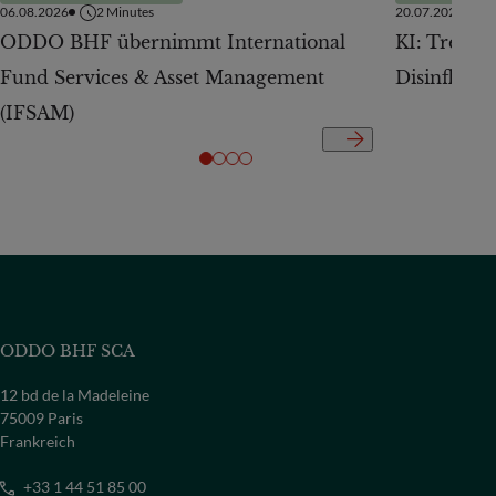
06.08.2026
2
Minutes
20.07.2026
ODDO BHF übernimmt International
KI: Treiber
Fund Services & Asset Management
Disinflatio
(IFSAM)
ODDO BHF SCA
12 bd de la Madeleine
75009 Paris
Frankreich
+33 1 44 51 85 00