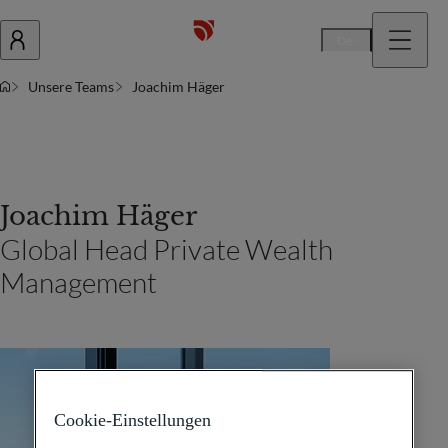
De
Unsere Teams
Joachim Häger
Joachim Häger
Global Head Private Wealth
Management
Cookie-Einstellungen