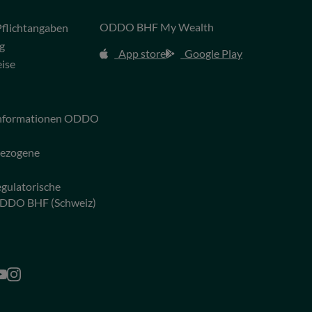
ODDO BHF My Wealth
flichtangaben
g
App store
Google Play
eise
 Informationen ODDO
bezogene
egulatorische
ODDO BHF (Schweiz)