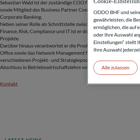
Cookie-Einstellu
Sebastian Wald ist der zuständige COO für die Corporate-&-Mar
sowie Mitglied des Business Partner Committees und des Manag
ODDO BHF und seine P
Corporate Banking.
gewährleisten, die B
Neben seiner Rolle als Schnittstelle zwischen den Geschäftsber
ermöglichen, die auf 
Finance, Risk, Compliance und IT ist er direkt verantwortlich für
oder Ihre Auswahl anp
Projekte.
Einstellungen“ stellt
Darüber hinaus verantwortet er die Produktabteilung für kurzfri
Ihre Auswahl jederzei
Office sowie das Network Management für die Gegenparteien de
verschiedenen Projekt- und Strategiepositionen innerhalb der Gru
Abschluss in Betriebswirtschaftslehre von der FOM Hochschule.
Alle zulassen
Kontakt
LATEST NEWS