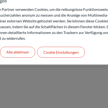
ngen
kets-Aktivitäten der Gruppe in Deutschland
ement Committee von International &
artner verwenden Cookies, um die reibungslose Funktionsweise
esucherzahlen anonym zu messen und die Anzeige von Multimedia-
eichen und angrenzenden Abteilungen wie
einer externen Website gehostet werden. Sie können diese Cookie
 Client Onboarding, Operations, Strategie und
assen, indem Sie auf die Schaltflächen in diesem Fenster klicken. 
 Ihnen detaillierte Informationen zu den Trackern zur Verfügung un
stige Handelsfinanzierungen, das Credit Middle
t zu widerrufen.
r Gruppe in OECD-Ländern. Zuvor war er in
ppe tätig. Sebastian hat einen Bachelor-
Alle ablehnen
Cookie Einstellungen