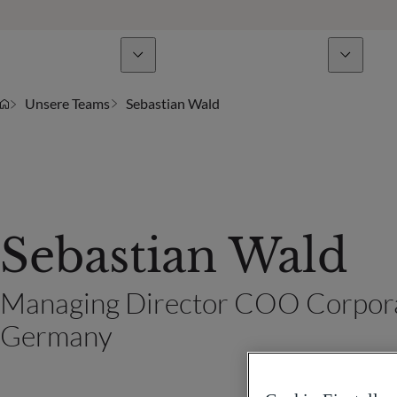
Geschäftsbereiche
Nachrichten & Analysen
Unsere Teams
Sebastian Wald
Sebastian Wald
Managing Director COO Corpor
Germany