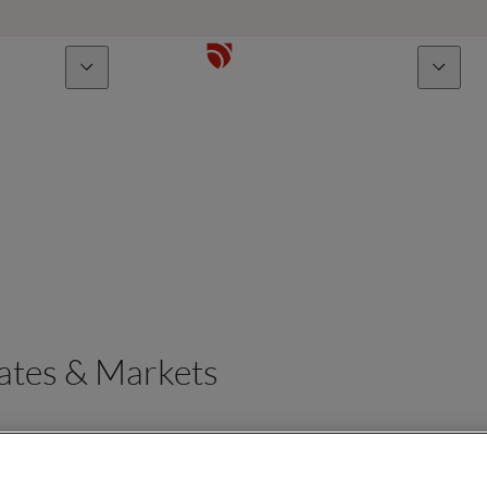
Über uns
Talente
ates & Markets