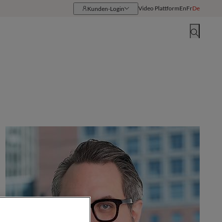
Video Plattform
En
Fr
De
Kunden-Login
Ressourcen
Standorte