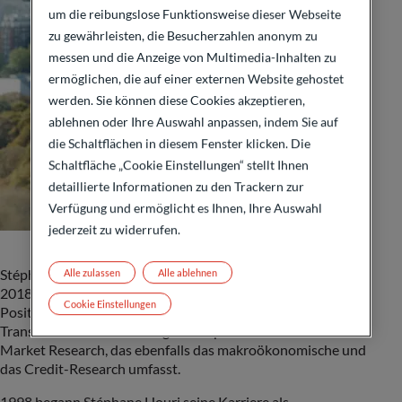
um die reibungslose Funktionsweise dieser Webseite
zu gewährleisten, die Besucherzahlen anonym zu
messen und die Anzeige von Multimedia-Inhalten zu
ermöglichen, die auf einer externen Website gehostet
werden. Sie können diese Cookies akzeptieren,
ablehnen oder Ihre Auswahl anpassen, indem Sie auf
die Schaltflächen in diesem Fenster klicken. Die
Schaltfläche „Cookie Einstellungen“ stellt Ihnen
detaillierte Informationen zu den Trackern zur
Verfügung und ermöglicht es Ihnen, Ihre Auswahl
jederzeit zu widerrufen.
Stéphane Houri ist unser Head of Equity Research. Bevor er
Alle zulassen
Alle ablehnen
2018 zu ODDO BHF kam, hielt Stéphane seit 2014 dieselbe
Cookie Einstellungen
Position bei Natixis. Dort betreute er ebenfalls den
Transformations- und Integrationsprozess in den Global
Market Research, das ebenfalls das makroökonomische und
das Credit-Research umfasst.
1998 begann Stéphane Houri seine Karriere als