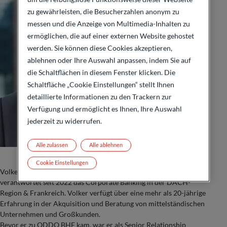
zu gewährleisten, die Besucherzahlen anonym zu
messen und die Anzeige von Multimedia-Inhalten zu
ermöglichen, die auf einer externen Website gehostet
werden. Sie können diese Cookies akzeptieren,
ablehnen oder Ihre Auswahl anpassen, indem Sie auf
die Schaltflächen in diesem Fenster klicken. Die
Schaltfläche „Cookie Einstellungen“ stellt Ihnen
detaillierte Informationen zu den Trackern zur
Verfügung und ermöglicht es Ihnen, Ihre Auswahl
jederzeit zu widerrufen.
Alle zulassen
Alle ablehnen
Cookie Einstellungen
Volker Böhmer ist seit 2015 bei ODDO BHF tätig und
verantwortet seit 2022 das Corporate Banking in der DACH-
Region & Frankreich. Volker verfügt über eine mehr als 20-jährige
Erfahrung in der Akquisition und Beratung von mittelständischen
Unternehmen und Großkunden.
Bevor er zu ODDO BHF kam, war er als Senior Relationship