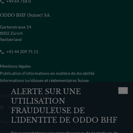
+49 69 718-0
ODDO BHF (Suisse) SA
Gartenstrasse 14
8002 Zürich
Switzerland
+41 44 209 75 11
Mentions légales
Publication d‘informations en matière de durabilité
Informations juridiques et réglementaires Suisse
ALERTE SUR UNE
ODDO BHF My Wealth
UTILISATION
App store
Google Play
FRAUDULEUSE DE
L'IDENTITE DE ODDO BHF
Pour toute information
Contactez-nous
Résilier mon contrat
Nous constatons une recrudescence de tentatives de