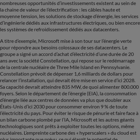
nombreuses opportunités d’investissements existent au sein de
la chaine de valeur de l’électrification : les câbles haute et
moyenne tension, les solutions de stockage d’énergie, les services
d’ingénierie dédiés aux infrastructures électriques, ou bien encore
les systèmes de refroidissement dédiés aux datacenters.
A titre d’exemple, Microsoft mise à son tour sur l’énergie verte
pour répondre aux besoins colossaux de ses datacenters. Le
groupe a signé un accord d’achat d’électricité d’une durée de 20
ans avec la société Constellation, qui repose sur le redémarrage
de la centrale nucléaire de Three Mile Island en Pennsylvanie.
Constellation prévoit de dépenser 1,6 milliards de dollars pour
relancer l’installation, qui devrait être mise en service d’ici 2028.
Sa capacité devrait atteindre 835 MW, de quoi alimenter 800.000
foyers. Selon le département de l’énergie (EIA), la consommation
d’énergie liée aux centres de données va plus que doubler aux
États-Unis d’ici 2030 pour consommer environ 9 % de toute
l’électricité du pays. Pour éviter le risque de pénurie et faire face à
un bilan carbone plombé par l’IA, Microsoft et les autres géants
technologiques sont prêts à exploiter toutes les options, même
nucléaires. L’empreinte carbone des « hyperscalers » du cloud est
plus importante que prévu, ce qui élargit le potentiel de