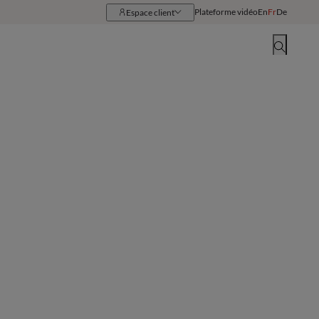
Plateforme vidéo
En
Fr
De
Espace client
Ressources
Implantations