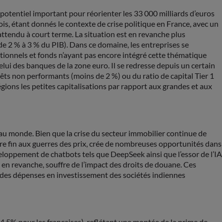
 potentiel important pour réorienter les 33 000 milliards d’euros
s, étant donnés le contexte de crise politique en France, avec un
 attendu à court terme. La situation est en revanche plus
de 2 % à 3 % du PIB). Dans ce domaine, les entreprises se
ionnels et fonds n’ayant pas encore intégré cette thématique
elui des banques de la zone euro. Il se redresse depuis un certain
êts non performants (moins de 2 %) ou du ratio de capital Tier 1
gions les petites capitalisations par rapport aux grandes et aux
e au monde. Bien que la crise du secteur immobilier continue de
ttre fin aux guerres des prix, crée de nombreuses opportunités dans
loppement de chatbots tels que DeepSeek ainsi que l’essor de l’IA
en revanche, souffre de l’impact des droits de douane. Ces
et des dépenses en investissement des sociétés indiennes
,5% pour les françaises), reflétant une montée de la prime de