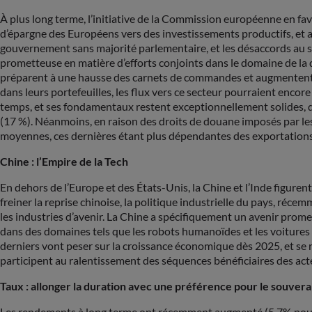
À plus long terme, l’initiative de la Commission européenne en fav
d’épargne des Européens vers des investissements productifs, et a
gouvernement sans majorité parlementaire, et les désaccords au sein
prometteuse en matière d’efforts conjoints dans le domaine de la dé
préparent à une hausse des carnets de commandes et augmentent l
dans leurs portefeuilles, les flux vers ce secteur pourraient encore
temps, et ses fondamentaux restent exceptionnellement solides, qu
(17 %). Néanmoins, en raison des droits de douane imposés par les 
moyennes, ces dernières étant plus dépendantes des exportations
Chine : l’Empire de la Tech
En dehors de l’Europe et des États-Unis, la Chine et l’Inde figure
freiner la reprise chinoise, la politique industrielle du pays, ré
les industries d’avenir. La Chine a spécifiquement un avenir prom
dans des domaines tels que les robots humanoïdes et les voitures 
derniers vont peser sur la croissance économique dès 2025, et se r
participent au ralentissement des séquences bénéficiaires des ac
Taux : allonger la duration avec une préférence pour le souverai
Les rendements à long terme ont récemment augmenté (5,7% pour le