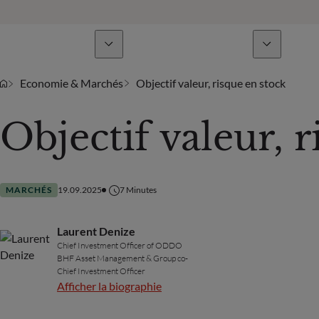
Lignes de métiers
Actualités & analyses
Economie & Marchés
Objectif valeur, risque en stock
Objectif valeur, 
MARCHÉS
19.09.2025
7
Minutes
Laurent Denize
Chief Investment Officer of ODDO
BHF Asset Management & Group co-
Chief Investment Officer
Afficher la biographie