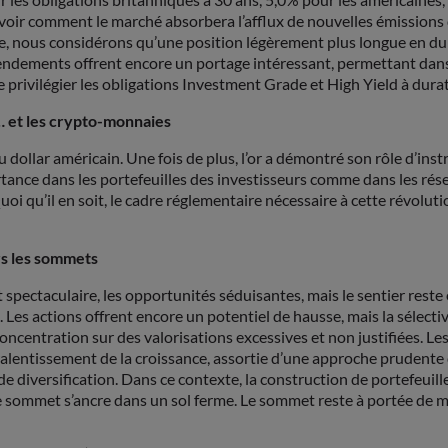
e à voir comment le marché absorbera l’afflux de nouvelles émissio
 nous considérons qu’une position légèrement plus longue en dura
rendements offrent encore un portage intéressant, permettant dans l
privilégier les obligations Investment Grade et High Yield à durat
le… et les crypto-monnaies
dollar américain. Une fois de plus, l’or a démontré son rôle d’inst
portance dans les portefeuilles des investisseurs comme dans les ré
uoi qu’il en soit, le cadre réglementaire nécessaire à cette révolu
rs les sommets
spectaculaire, les opportunités séduisantes, mais le sentier reste
 Les actions offrent encore un potentiel de hausse, mais la sélectiv
oncentration sur des valorisations excessives et non justifiées. Les
lentissement de la croissance, assortie d’une approche prudente du
 diversification. Dans ce contexte, la construction de portefeuill
e sommet s’ancre dans un sol ferme. Le sommet reste à portée de mai