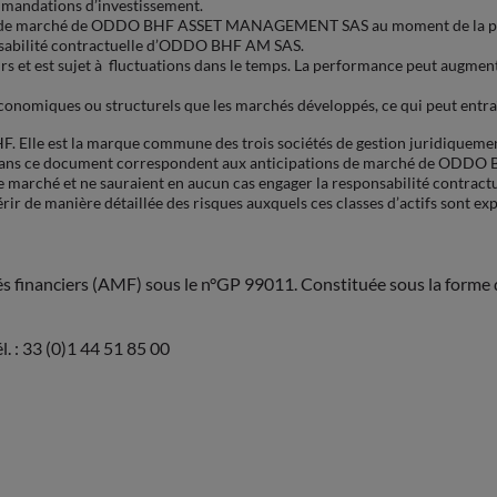
mmandations d’investissement.
s de marché de ODDO BHF ASSET MANAGEMENT SAS au moment de la public
onsabilité contractuelle d’ODDO BHF AM SAS.
rs et est sujet à fluctuations dans le temps. La performance peut augmen
économiques ou structurels que les marchés développés, ce qui peut entra
F. Elle est la marque commune des trois sociétés de gestion juridi
dans ce document correspondent aux anticipations de marché de ODD
 de marché et ne sauraient en aucun cas engager la responsabilité contr
érir de manière détaillée des risques auxquels ces classes d’actifs sont e
és financiers (AMF) sous le n°GP 99011. Constituée sous la forme d
. : 33 (0)1 44 51 85 00