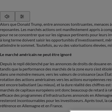
Play
Show Settings
Alors que Donald Trump, entre annonces tonitruantes, menaces à to
reposantes. Les marchés actions ont manifestement appris à compose
pour ne se concentrer que sur les signaux pertinents pour leurs i
à long terme doivent saisir les opportunités d’investissement, mê
atteindre le sommet. Toutefois, au vu des valorisations élevées, mi
Le marché américain ne peut être ignoré
Depuis le repli déclenché par les annonces de droits de douane en
tandis que la performance des marchés de la zone euro s’est étiolé
dans une moindre mesure, vers les valeurs de croissance (aux États
rotation des actions américaines vers les actions européennes res
est encore balbutiant (au mieux), et la dure réalité des chiffres e
marchés de capitaux européens ont donc beaucoup de retard à rattr
efficace des programmes d’infrastructures annoncés en Allemagne, 
resteront incontournables pour les investisseurs. Après tout, la cap
référence en Allemagne et en France.