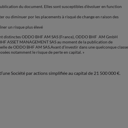
ation du document. Elles sont susceptibles d’évoluer en function
ter ou diminuer por les placements à risqué de change en raison des
îner un risque plus élevé
quement distinctes ODDO BHF AM SAS (France), ODDO BHF AM GmbH
O BHF ASSET MANAGEMENT SAS au moment de la publication de
actuelle de ODDO BHF AM SAS.Avant d’investir dans une quelconque classe
xposées notamment le risque de perte en capital. »
’une Société par actions simplifiée au capital de 21 500 000 €.