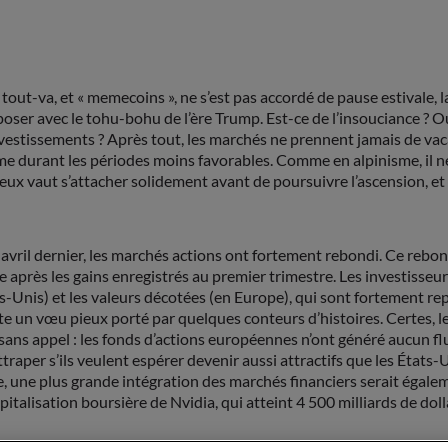
ut-va, et « memecoins », ne s’est pas accordé de pause estivale, l
r avec le tohu-bohu de l’ère Trump. Est-ce de l’insouciance ? Ou le
nvestissements ? Après tout, les marchés ne prennent jamais de va
me durant les périodes moins favorables. Comme en alpinisme, il ne
eux vaut s’attacher solidement avant de poursuivre l’ascension, et a
 avril dernier, les marchés actions ont fortement rebondi. Ce rebo
e après les gains enregistrés au premier trimestre. Les investisse
-Unis) et les valeurs décotées (en Europe), qui sont fortement repr
te un vœu pieux porté par quelques conteurs d’histoires. Certes, 
st sans appel : les fonds d’actions européennes n’ont généré aucun f
aper s’ils veulent espérer devenir aussi attractifs que les États
une plus grande intégration des marchés financiers serait égalemen
italisation boursière de Nvidia, qui atteint 4 500 milliards de doll