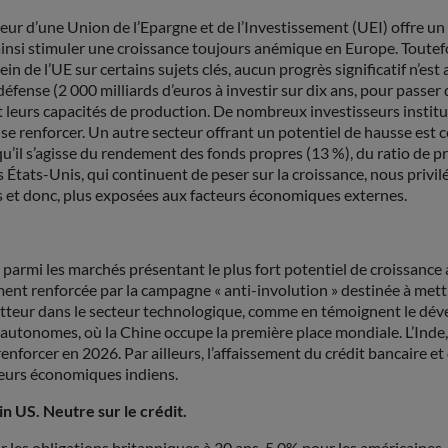
eur d’une Union de l’Epargne et de l’Investissement (UEI) offre un
insi stimuler une croissance toujours anémique en Europe. Toutefoi
 de l’UE sur certains sujets clés, aucun progrès significatif n’est
fense (2 000 milliards d’euros à investir sur dix ans, pour passer 
eurs capacités de production. De nombreux investisseurs institut
 se renforcer. Un autre secteur offrant un potentiel de hausse est c
’il s’agisse du rendement des fonds propres (13 %), du ratio de pr
États-Unis, qui continuent de peser sur la croissance, nous privilé
 et donc, plus exposées aux facteurs économiques externes.
nt parmi les marchés présentant le plus fort potentiel de croissanc
cemment renforcée par la campagne « anti-involution » destinée à me
etteur dans le secteur technologique, comme en témoignent le déve
autonomes, où la Chine occupe la première place mondiale. L’Inde, 
enforcer en 2026. Par ailleurs, l’affaissement du crédit bancaire 
teurs économiques indiens.
n US. Neutre sur le crédit.
s obligations britanniques à 30 ans, 5,0% pour les américaines, 4