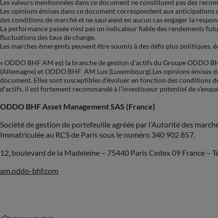
Les valeurs mentionnées dans ce document ne constituent pas des reco
Les opinions émises dans ce document correspondent aux anticipation
des conditions de marché et ne sauraient en aucun cas engager la resp
La performance passée n’est pas un indicateur fiable des rendements futu
fluctuations des taux de change.
Les marches émergents peuvent être soumis à des défis plus politiques, 
« ODDO BHF AM est la branche de gestion d’actifs du Groupe ODDO BH
(Allemagne) et ODDO BHF AM Lux (Luxembourg).Les opinions émises 
document. Elles sont susceptibles d’évoluer en fonction des conditions
d’actifs, il est fortement recommandé à l’investisseur potentiel de s’enqu
ODDO BHF Asset Management SAS (France)
Société de gestion de portefeuille agréée par l’Autorité des march
Immatriculée au RCS de Paris sous le numéro 340 902 857.
12, boulevard de la Madeleine – 75440 Paris Cedex 09 France – Tél
am.oddo-bhf.com