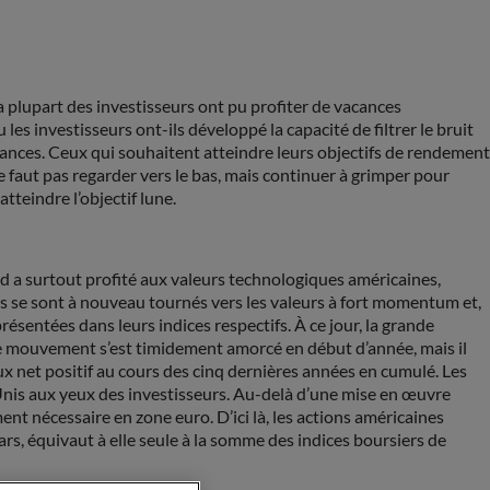
a plupart des investisseurs ont pu profiter de vacances
s investisseurs ont-ils développé la capacité de filtrer le bruit
cances. Ceux qui souhaitent atteindre leurs objectifs de rendement
 faut pas regarder vers le bas, mais continuer à grimper pour
tteindre l’objectif lune.
nd a surtout profité aux valeurs technologiques américaines,
urs se sont à nouveau tournés vers les valeurs à fort momentum et,
ésentées dans leurs indices respectifs. À ce jour, la grande
le mouvement s’est timidement amorcé en début d’année, mais il
lux net positif au cours des cinq dernières années en cumulé. Les
-Unis aux yeux des investisseurs. Au-delà d’une mise en œuvre
t nécessaire en zone euro. D’ici là, les actions américaines
ars, équivaut à elle seule à la somme des indices boursiers de