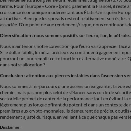
terme. Pour l’Europe « Core » (principalement la France), il rest
croissance économique modérée tant aux États-Unis qu’en Europe,
attractives. Bien que les spreads restent relativement serrés, les 
associée. D’un point de vue rendement/risque, nous continuons de 
Diversification : nous sommes positifs sur l’euro, l’or, le pétro
Nous maintenons notre conviction que l’euro va s’apprécier face au 
Si le dollar faiblit, le métal précieux va continuer à gagner en im
pourront un jour remplir cette fonction d’alternative monétaire. Q
dans notre allocation ?
Conclusion : attention aux pierres instables dans l’ascension ve
Nous sommes à mi-parcours d’une ascension exigeante : la vue est 
chemin, mais pas non plus celui de s’élancer sans corde de sécurité.
sectorielle permet de capter de la performance tout en évitant la c
légèrement plus longue offrant du potentiel dans un contexte de ra
premières aux crypto-monnaies, ils demeurent de précieux outils de
rendement ajusté du risque, en veillant à ce que chaque pas vers l
Disclaimer :