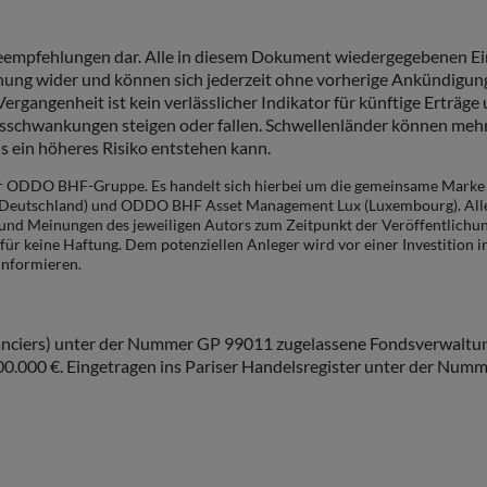
geempfehlungen dar. Alle in diesem Dokument wiedergegebenen E
ichung wider und können sich jederzeit ohne vorherige Ankündi
rgangenheit ist kein verlässlicher Indikator für künftige Erträg
hwankungen steigen oder fallen. Schwellenländer können mehr po
s ein höheres Risiko entstehen kann.
ODDO BHF-Gruppe. Es handelt sich hierbei um die gemeinsame Marke v
utschland) und ODDO BHF Asset Management Lux (Luxembourg). Alle
en und Meinungen des jeweiligen Autors zum Zeitpunkt der Veröffentlich
e Haftung. Dem potenziellen Anleger wird vor einer Investition in A
 informieren.
anciers) unter der Nummer GP 99011 zugelassene Fondsverwaltung
.500.000 €. Eingetragen ins Pariser Handelsregister unter der Nu