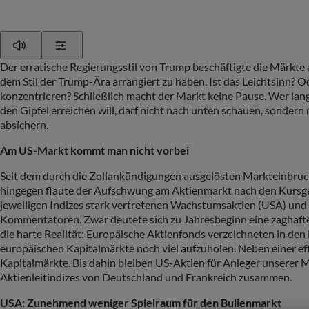
Play
Show Settings
Der erratische Regierungsstil von Trump beschäftigte die Märkt
dem Stil der Trump-Ära arrangiert zu haben. Ist das Leichtsinn? 
konzentrieren? Schließlich macht der Markt keine Pause. Wer langf
den Gipfel erreichen will, darf nicht nach unten schauen, sondern
absichern.
Am US-Markt kommt man nicht vorbei
Seit dem durch die Zollankündigungen ausgelösten Markteinbruch 
hingegen flaute der Aufschwung am Aktienmarkt nach den Kursgew
jeweiligen Indizes stark vertretenen Wachstumsaktien (USA) und
Kommentatoren. Zwar deutete sich zu Jahresbeginn eine zaghafte 
die harte Realität: Europäische Aktienfonds verzeichneten in den
europäischen Kapitalmärkte noch viel aufzuholen. Neben einer e
Kapitalmärkte. Bis dahin bleiben US-Aktien für Anleger unserer M
Aktienleitindizes von Deutschland und Frankreich zusammen.
USA: Zunehmend weniger Spielraum für den Bullenmarkt