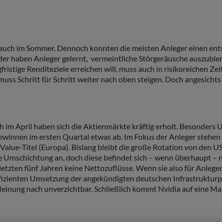
e auch im Sommer. Dennoch konnten die meisten Anleger einen ent
Oder haben Anleger gelernt, vermeintliche Störgeräusche auszublen
ristige Renditeziele erreichen will, muss auch in risikoreichen Z
 muss Schritt für Schritt weiter nach oben steigen. Doch angesich
im April haben sich die Aktienmärkte kräftig erholt. Besonders U
innen im ersten Quartal etwas ab. Im Fokus der Anleger stehen 
 Value-Titel (Europa). Bislang bleibt die große Rotation von d
Umschichtung an, doch diese befindet sich – wenn überhaupt – noc
 letzten fünf Jahren keine Nettozuflüsse. Wenn sie also für Anleg
ffizienten Umsetzung der angekündigten deutschen Infrastrukturp
einung nach unverzichtbar. Schließlich kommt Nvidia auf eine Mar