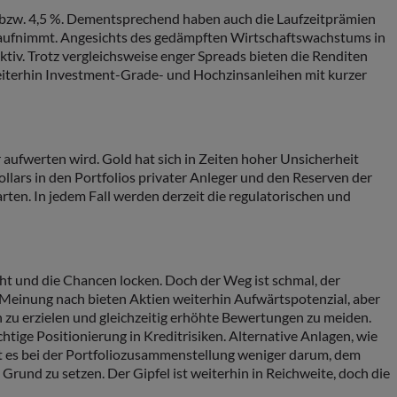
0 % bzw. 4,5 %. Dementsprechend haben auch die Laufzeitprämien
en aufnimmt. Angesichts des gedämpften Wirtschaftswachstums in
ktiv. Trotz vergleichsweise enger Spreads bieten die Renditen
weiterhin Investment-Grade- und Hochzinsanleihen mit kurzer
aufwerten wird. Gold hat sich in Zeiten hoher Unsicherheit
Dollars in den Portfolios privater Anleger und den Reserven der
en. In jedem Fall werden derzeit die regulatorischen und
cht und die Chancen locken. Doch der Weg ist schmal, der
Meinung nach bieten Aktien weiterhin Aufwärtspotenzial, aber
n zu erzielen und gleichzeitig erhöhte Bewertungen zu meiden.
tige Positionierung in Kreditrisiken. Alternative Anlagen, wie
eht es bei der Portfoliozusammenstellung weniger darum, dem
rund zu setzen. Der Gipfel ist weiterhin in Reichweite, doch die