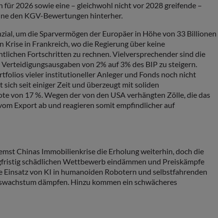
für 2026 sowie eine – gleichwohl nicht vor 2028 greifende –
inne den KGV-Bewertungen hinterher.
enzial, um die Sparvermögen der Europäer in Höhe von 33 Billionen
Krise in Frankreich, wo die Regierung über keine
ntlichen Fortschritten zu rechnen. Vielversprechender sind die
 Verteidigungsausgaben von 2% auf 3% des BIP zu steigern.
folios vieler institutioneller Anleger und Fonds noch nicht
sich seit einiger Zeit und überzeugt mit soliden
ote von 17 %. Wegen der von den USA verhängten Zölle, die das
vom Export ab und reagieren somit empfindlicher auf
st Chinas Immobilienkrise die Erholung weiterhin, doch die
angfristig schädlichen Wettbewerb eindämmen und Preiskämpfe
te Einsatz von KI in humanoiden Robotern und selbstfahrenden
chaftswachstum dämpfen. Hinzu kommen ein schwächeres