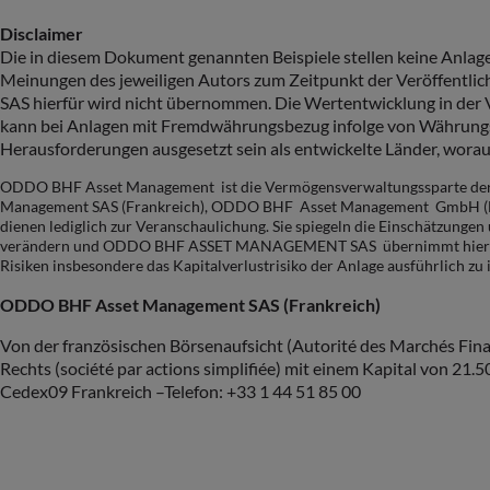
Disclaimer
Die in diesem Dokument genannten Beispiele stellen keine Anla
Meinungen des jeweiligen Autors zum Zeitpunkt der Veröffentl
SAS hierfür wird nicht übernommen. Die Wertentwicklung in der Ve
kann bei Anlagen mit Fremdwährungsbezug infolge von Währungssc
Herausforderungen ausgesetzt sein als entwickelte Länder, worau
ODDO BHF Asset Management ist die Vermögensverwaltungssparte der 
Management SAS (Frankreich), ODDO BHF Asset Management GmbH (De
dienen lediglich zur Veranschaulichung. Sie spiegeln die Einschätzung
verändern und ODDO BHF ASSET MANAGEMENT SAS übernimmt hierfür kein
Risiken insbesondere das Kapitalverlustrisiko der Anlage ausführlich zu
ODDO BHF Asset Management SAS (
Frankreich
)
Von der französischen Börsenaufsicht (Autorité des Marchés Fin
Rechts (société par actions simplifiée) mit einem Kapital von 21
Cedex09 Frankreich –Telefon: +33 1 44 51 85 00