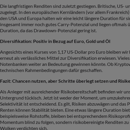
Die langfristigen Renditen sind zuletzt gestiegen. Britische, US-
zugelegt. In den europäischen Kernländern (vor allem Frankreic
den USA und Europa halten wir eine leicht längere Duration für s
insgesamt immer noch gutes Carry-Potenzial und liegen oftmals 
Duration, da das Drawdown-Potenzial gering ist.
Diversifikation: Positiv in Bezug auf Euro, Gold und Öl
Angesichts eines Kurses von 1,17 US-Dollar pro Euro bleiben wir 
erneut als verlässliches Mittel zur Diversifikation erwiesen. Viel
Notenbanken weiter an Bedeutung gewinnen könnte. Ob Kryptowert
technischen Rahmenbedingungen dafür geschaffen.
Fazit: Chancen nutzen, aber Schritte überlegt setzen und Risi
Als Anleger mit ausreichender Risikobereitschaft befinden wir un
Untergrund tückisch. Jetzt ist weder der Moment, um umzukehren
Selektivität ist entscheidend. Es gilt, Risiken abzuwägen und das
Renten können Stabilität bieten. Eine etwas längere Duration bie
beispielsweise Rohstoffe, bleiben bei entsprechendem Risikoprof
Momentum blind zu folgen, sondern risikobereinigte Renditen zu o
Wolken verdichten sich.