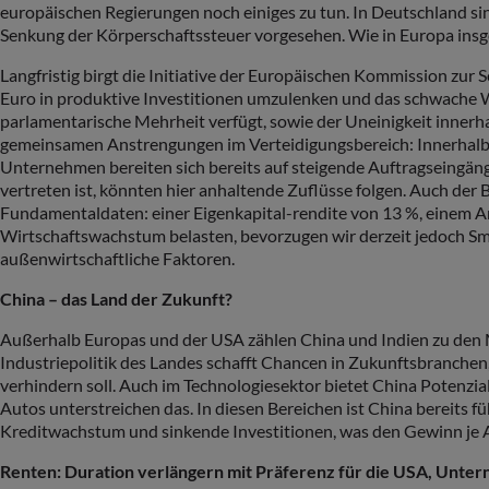
europäischen Regierungen noch einiges zu tun. In Deutschland si
Senkung der Körperschaftssteuer vorgesehen. Wie in Europa in
Langfristig birgt die Initiative der Europäischen Kommission zur
Euro in produktive Investitionen umzulenken und das schwache Wa
parlamentarische Mehrheit verfügt, sowie der Uneinigkeit innerhal
gemeinsamen Anstrengungen im Verteidigungsbereich: Innerhalb vo
Unternehmen bereiten sich bereits auf steigende Auftragseingänge 
vertreten ist, könnten hier anhaltende Zuflüsse folgen. Auch der 
Fundamentaldaten: einer Eigenkapital-rendite von 13 %, einem An
Wirtschaftswachstum belasten, bevorzugen wir derzeit jedoch Sm
außenwirtschaftliche Faktoren.
China – das Land der Zukunft?
Außerhalb Europas und der USA zählen China und Indien zu den 
Industriepolitik des Landes schafft Chancen in Zukunftsbranche
verhindern soll. Auch im Technologiesektor bietet China Potenzi
Autos unterstreichen das. In diesen Bereichen ist China bereits
Kreditwachstum und sinkende Investitionen, was den Gewinn je A
Renten: Duration verlängern mit Präferenz für die USA, Unte