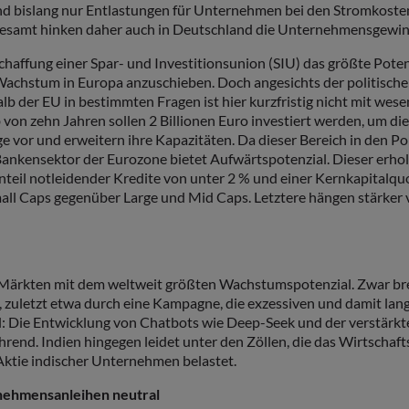
nd bislang nur Entlastungen für Unternehmen bei den Stromkosten 
sgesamt hinken daher auch in Deutschland die Unternehmensgew
 Schaffung einer Spar- und Investitionsunion (SIU) das größte Pot
chstum in Europa anzuschieben. Doch angesichts der politischen 
b der EU in bestimmten Fragen ist hier kurzfristig nicht mit wese
n zehn Jahren sollen 2 Billionen Euro investiert werden, um die
vor und erweitern ihre Kapazitäten. Da dieser Bereich in den Port
Bankensektor der Eurozone bietet Aufwärtspotenzial. Dieser erholt 
teil notleidender Kredite von unter 2 % und einer Kernkapitalqu
all Caps gegenüber Large und Mid Caps. Letztere hängen stärker 
Märkten mit dem weltweit größten Wachstumspotenzial. Zwar brem
n, zuletzt etwa durch eine Kampagne, die exzessiven und damit l
al: Die Entwicklung von Chatbots wie Deep-Seek und der verstärk
 führend. Indien hingegen leidet unter den Zöllen, die das Wirts
ktie indischer Unternehmen belastet.
rnehmensanleihen neutral