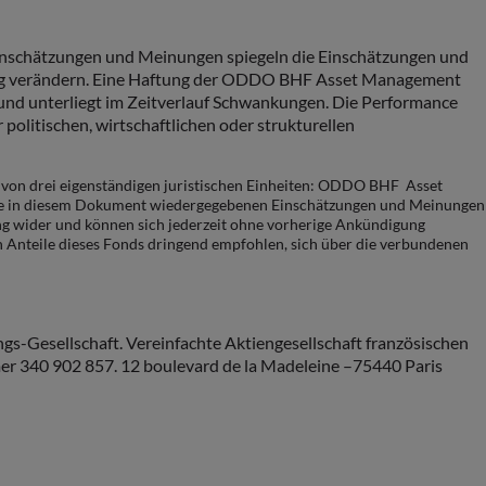
inschätzungen und Meinungen spiegeln die Einschätzungen und
gung verändern. Eine Haftung der ODDO BHF Asset Management
e und unterliegt im Zeitverlauf Schwankungen. Die Performance
litischen, wirtschaftlichen oder strukturellen
on drei eigenständigen juristischen Einheiten: ODDO BHF Asset
 in diesem Dokument wiedergegebenen Einschätzungen und Meinungen
ung wider und können sich jederzeit ohne vorherige Ankündigung
nteile dieses Fonds dringend empfohlen, sich über die verbundenen
s-Gesellschaft. Vereinfachte Aktiengesellschaft französischen
mmer 340 902 857. 12 boulevard de la Madeleine –75440 Paris