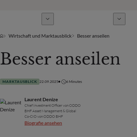
Geschäftsbereiche
Nachrichten & Analysen
Wirtschaft und Marktausblick
Besser anseilen
Besser anseilen
MARKTAUSBLICK
22.09.2025
6
Minutes
Laurent Denize
Chief Investment Officer von ODDO
BHF Asset Management & Global
Co-CIO von ODDO BHF
Biografie ansehen