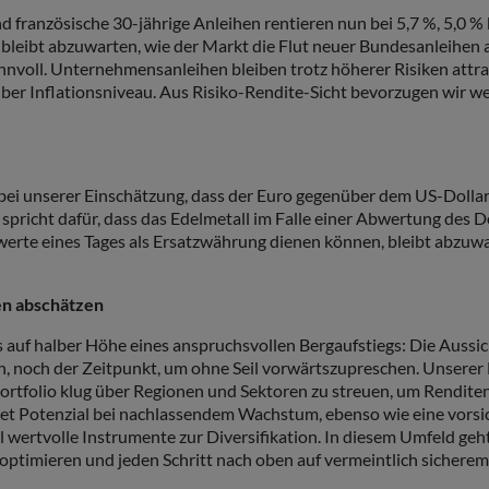
 und französische 30-jährige Anleihen rentieren nun bei 5,7 %, 5,
h) bleibt abzuwarten, wie der Markt die Flut neuer Bundesanleih
innvoll. Unternehmensanleihen bleiben trotz höherer Risiken attra
über Inflationsniveau. Aus Risiko-Rendite-Sicht bevorzugen wir 
bei unserer Einschätzung, dass der Euro gegenüber dem US-Dollar 
es spricht dafür, dass das Edelmetall im Falle einer Abwertung des 
e eines Tages als Ersatzwährung dienen können, bleibt abzuwart
ken abschätzen
s auf halber Höhe eines anspruchsvollen Bergaufstiegs: Die Aussi
, noch der Zeitpunkt, um ohne Seil vorwärtszupreschen. Unserer 
 Portfolio klug über Regionen und Sektoren zu streuen, um Rendite
tet Potenzial bei nachlassendem Wachstum, ebenso wie eine vorsich
il wertvolle Instrumente zur Diversifikation. In diesem Umfeld g
ptimieren und jeden Schritt nach oben auf vermeintlich sicherem G