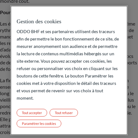
moindre coût.
Pourquoi une allocation mondiale et flexible ?
Gestion des cookies
Les économies et les régions ne progressent pas toutes au même
rythme. Une allocation purement domestique ou figée risque de
ODDO BHF et ses partenaires utilisent des traceurs
manquer les zones de surperformance et de subir de plein fouet
afin de permettre le bon fonctionnement de ce site, de
les revers locaux. Une approche mondiale et flexible permet
mesurer anonymement son audience et de permettre
d’adapter rapidement l’allocation au gré des conditions :
la lecture de contenus multimédias hébergés sur un
évolution des cycles, variations de l’appétit pour le risque, chocs
site externe. Vous pouvez accepter ces cookies, les
de devises ou rotations sectorielles qui transforment les rapports
refuser ou personnaliser vos choix en cliquant sur les
de force.
boutons de cette fenêtre. Le bouton Paramétrer les
La flexibilité permet également aux portefeuilles de capter un
cookies met à votre disposition le détail des traceurs
ensemble diversifié d’opportunités : les grandes tendances de
et vous permet de revenir sur vos choix à tout
long terme comme l’intelligence artificielle, la digitalisation ou le
moment.
vieillissement démographique, mais aussi des opportunités plus
ponctuelles comme des écarts de valorisation entre régions ou le
redressement cyclique des matières premières et de l’industrie.
Tout accepter
Tout refuser
Elle permet de se concentrer là où les valorisations restent
Paramétrer les cookies
attractives et où les dynamiques structurelles façonnent la
croissance de demain.