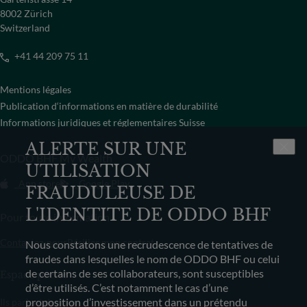
8002 Zürich
Switzerland
+41 44 209 75 11
Mentions légales
Publication d‘informations en matière de durabilité
Informations juridiques et réglementaires Suisse
ALERTE SUR UNE
ODDO BHF My Wealth
UTILISATION
App store
Google Play
FRAUDULEUSE DE
L'IDENTITE DE ODDO BHF
Pour toute information
Contactez-nous
Résilier mon contrat
Nous constatons une recrudescence de tentatives de
fraudes dans lesquelles le nom de ODDO BHF ou celui
de certains de ses collaborateurs, sont susceptibles
Espace presse
d’être utilisés. C’est notamment le cas d’une
proposition d’investissement dans un prétendu
Ils parlent de nous