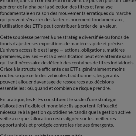
En outre, dans un contexte où il devient de plus en plus difficile de
générer de l’alpha par la sélection des titres et l’analyse
fondamentale en raison des mouvements erratiques du marché
qui peuvent s’écarter des facteurs purement fondamentaux,
l’utilisation des ETFs peut contribuer à créer de la valeur.
Cette souplesse permet à une stratégie diversifiée ou fonds de
fonds d’ajuster ses expositions de manière rapide et précise.
L’univers accessible est large — actions, obligations, matières
premières, devises — et la diversification peut être atteinte sans
qu’il soit nécessaire de détenir des centaines de titres individuels.
Grâce à la structure efficiente des ETFs, généralement moins
coûteuse que celle des véhicules traditionnels, les gérants
peuvent allouer davantage de ressources aux décisions
essentielles : où, quand et combien de risque prendre.
En pratique, les ETFs constituent le socle d’une stratégie
d’allocation flexible et mondiale : ils apportent l’efficacité
nécessaire à la gestion quotidienne, tandis que la gestion active
veille à ce que l’allocation reste alignée sur les meilleures
opportunités et protégée contre les risques émergents.
Gérer le risque, saisir les opportunités