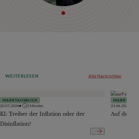
WEITERLESEN
Alle Nachrichten
MARKTAUSBLICK
MARKTAUSB
20.07.2026
5
Minutes
23.06.2026
KI: Treiber der Inflation oder der
Auf der Te
Disinflation?