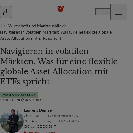
De
Wirtschaft und Marktausblick
Navigieren in volatilen Märkten: Was für eine flexible globale
Asset Allocation mit ETFs spricht
Navigieren in volatilen
Märkten: Was für eine flexible
globale Asset Allocation mit
ETFs spricht
MARKTAUSBLICK
17.10.2025
4
Minutes
Laurent Denize
Chief Investment Officer von ODDO
BHF Asset Management & Global Co-
CIO von ODDO BHF
Biografie ansehen