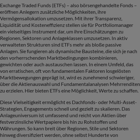
Exchange Traded Funds (ETFs) – also börsengehandelte Fonds –
eröffnen Anlegern zusätzliche Möglichkeiten, ihre
Vermögensallokation umzusetzen. Mit ihrer Transparenz,
Liquidität und Kosteneffizienz stellen sie für Portfoliomanager
ein vielseitiges Instrument dar, um ihre Einschätzungen zu
Regionen, Sektoren und Anlageklassen umzusetzen. In aktiv
verwalteten Strukturen sind ETFs mehr als bloße passive
Anlagen. Sie fungieren als dynamische Bausteine, die sich je nach
den vorherrschenden Marktbedingungen kombinieren,
gewichten oder auch austauschen lassen. In einem Umfeld, das
von erratischen, oft von fundamentalen Faktoren losgelösten
Marktbewegungen geprägt ist, wird es zunehmend schwieriger,
über die Aktienauswahl und Fundamentalanalysen Mehrrenditen
zu erzielen. Hier bieten ETFs eine Möglichkeit, Werte zu schaffen.
Diese Vielseitigkeit ermöglicht es Dachfonds- oder Multi-Asset-
Strategien, Engagements schnell und gezielt zu skalieren. Das
Anlageuniversum ist umfassend und reicht von Aktien über
festverzinsliche Wertpapiere bis hin zu Rohstoffen und
Währungen. So kann breit über Regionen, Stile und Sektoren
hinweg diversifiziert werden, ohne selbst Hunderte von