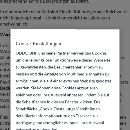
entsprechend auf die Bewertungen auswirkt.
In einem solchen Umfeld sind Flexibilität und globale Reichweite
nicht länger optional – sie sind unverzichtbar, aber auch
erschwinglich.
Warum es darauf ankommt, global und flexibel zu sein
Cookie-Einstellungen
Im Laufe eines Marktzyklus setzt sich mal der eine
Wirtschaftsraum, mal der andere an die Spitze. Wer bei der
ODDO BHF und seine Partner verwenden Cookies,
Allokation nur auf den heimischen Markt setzt oder zu statisch
um die reibungslose Funktionsweise dieser Webseite
agiert, lässt womöglich Chancen in sich überdurchschnittlich
zu gewährleisten, die Besucherzahlen anonym zu
entwickelnden Bereichen ungenutzt oder ist Rücksetzern in
messen und die Anzeige von Multimedia-Inhalten zu
bestimmten Regionen stärker ausgesetzt. Mit einem globalen,
ermöglichen, die auf einer externen Website gehostet
flexiblen Allokationsansatz können Anleger rasch auf veränderte
Bedingungen reagieren – sei es als Reaktion auf sich
werden. Sie können diese Cookies akzeptieren,
verschiebende Zyklen, Schwankungen in der Risikostimmung,
ablehnen oder Ihre Auswahl anpassen, indem Sie auf
Währungsschocks oder Sektor-Rotationen, durch die sich das
die Schaltflächen in diesem Fenster klicken. Die
relative Performancegefüge schnell wandeln kann.
Schaltfläche „Cookie Einstellungen“ stellt Ihnen
detaillierte Informationen zu den Trackern zur
Flexibilität eröffnet Portfolios den Zugang zu unterschiedlichen
Verfügung und ermöglicht es Ihnen, Ihre Auswahl
Ertragsquellen. Dazu zählen u.a. langfristige Wachstumsthemen
wie künstliche Intelligenz, Digitalisierung und demografischer
jederzeit zu widerrufen.