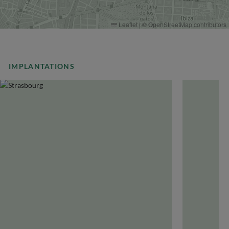
Leaflet
|
©
OpenStreetMap
contributors
IMPLANTATIONS