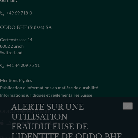
Germany
+49 69 718-0
ODDO BHF (Suisse) SA
Gartenstrasse 14
8002 Zürich
Switzerland
+41 44 209 75 11
Mentions légales
Publication d‘informations en matière de durabilité
Informations juridiques et réglementaires Suisse
ALERTE SUR UNE
ODDO BHF My Wealth
UTILISATION
App store
Google Play
FRAUDULEUSE DE
L'IDENTITE DE ODDO BHF
Pour toute information