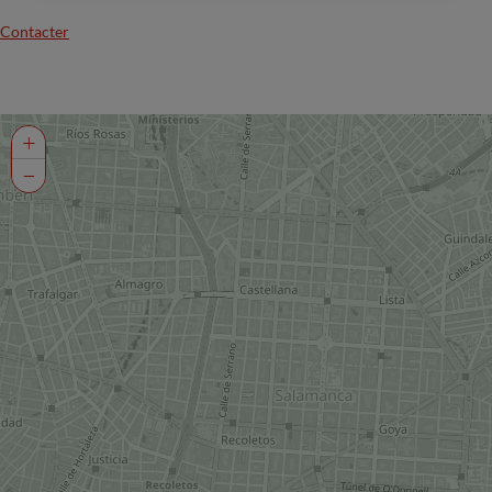
Contacter
+
−