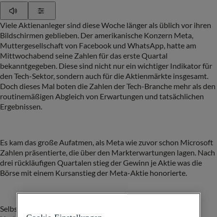
Play
Show Settings
Viele Aktienanleger sind diese Woche länger als üblich vor ihren
Bildschirmen geblieben. Der amerikanische Konzern
Meta
,
Muttergesellschaft von Facebook und WhatsApp, hatte am
Mittwochabend seine Zahlen für das erste Quartal
bekanntgegeben. Diese sind nicht nur ein wichtiger Indikator für
den Tech-Sektor, sondern auch für die Aktienmärkte insgesamt.
Doch dieses Mal boten die Zahlen der Tech-Branche mehr als den
routinemäßigen Abgleich von Erwartungen und tatsächlichen
Ergebnissen.
Es kam das große Aufatmen, als
Meta
wie zuvor schon Microsoft
Zahlen präsentierte, die über den Markterwartungen lagen. Nach
drei rückläufigen Quartalen stieg der Gewinn je Aktie was die
Börse mit einem Kursanstieg der Meta-Aktie honorierte.
Selbstverständlich verfolgen unsere Portfoliomanager diese