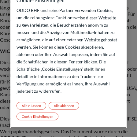
Cookie-Einstellungen
Nachrichten sehr genau. Doch mehr noch haben wir die
längerfristigen Trends im Blick. Und das ist im Tech-Sektor aus
ODDO BHF und seine Partner verwenden Cookies,
unserer Sicht vor allem der Trend zur Künstlichen Intelligenz. Für
um die reibungslose Funktionsweise dieser Webseite
Konzerne wie den Google-Mutterkonzern Alphabet, Microsoft
zu gewährleisten, die Besucherzahlen anonym zu
oder
Meta
wird entscheidend sein, wie rasch sie den Sprung in die
messen und die Anzeige von Multimedia-Inhalten zu
Künstliche Intelligenz schaffen und wie schnell sie ihr
Geschäftsmodell an diese neue Ära anpassen.
ermöglichen, die auf einer externen Website gehostet
werden. Sie können diese Cookies akzeptieren,
WICHTIGE INFORMATION
ablehnen oder Ihre Auswahl anpassen, indem Sie auf
die Schaltflächen in diesem Fenster klicken. Die
Dieses vertrauliche Dokument ist nur für Sie bestimmt Es darf
weder insgesamt, noch in Teilen reproduziert, weitergegeben oder
Schaltfläche „Cookie Einstellungen“ stellt Ihnen
veröffentlicht werden. Insbesondere ist dieses Dokument nicht
detaillierte Informationen zu den Trackern zur
für Kunden oder andere Personen mit Sitz, Wohnsitz,
Verfügung und ermöglicht es Ihnen, Ihre Auswahl
gewöhnlichem Aufenthaltsort oder Greencard in bzw für die USA,
jederzeit zu widerrufen.
Kanada oder anderen Drittstaaten bestimmt und darf nicht an
diese Personen weitergegeben bzw. in diese Länder eingeführt
Alle zulassen
Alle ablehnen
oder dort verbreitet werden.
Cookie Einstellungen
Diese Publikation ist eine Kundeninformation der ODDO BHF SE
(nachfolgend „ODDO BHF“) im Sinne des
Wertpapierhandelsgesetzes. Das Dokument wurde durch die