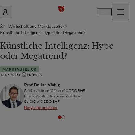
De
Wirtschaft und Marktausblick
Künstliche Intelligenz: Hype oder Megatrend?
Künstliche Intelligenz: Hype
oder Megatrend?
MARKTAUSBLICK
12.07.2023
4
Minutes
Prof. Dr. Jan Viebig
Chief Investment Officer of ODDO BHF
Private Wealth Management & Global
Co-CIO of ODDO BHF
Biografie ansehen