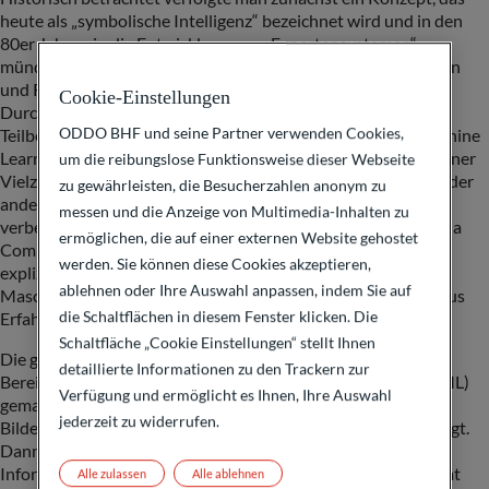
heute als „symbolische Intelligenz“ bezeichnet wird und in den
80er Jahren in die Entwicklung von „Expertensystemen“
mündete. Der Grundgedanke war, dass ein Rechner aus Daten
und Regeln automatisiert Entscheidungen generiert. Einen
Cookie-Einstellungen
Durchbruch haben Forscher in den letzten Jahren in einem
ODDO BHF und seine Partner verwenden Cookies,
Teilbereich der künstlichen Intelligenz gemacht, der als „Machine
Learning (ML)“ bezeichnet wird. Hier lernen Computer aus einer
um die reibungslose Funktionsweise dieser Webseite
Vielzahl von Daten Regeln anhand von neuronalen Netzen oder
zu gewährleisten, die Besucherzahlen anonym zu
anderen Verfahren des maschinellen Lernens, die ständig
messen und die Anzeige von Multimedia-Inhalten zu
verbessert werden. Dies ist ein fundamentaler Durchbruch, da
ermöglichen, die auf einer externen Website gehostet
Computer heute aus Daten lernen können und nicht mehr
werden. Sie können diese Cookies akzeptieren,
explizit programmiert werden müssen. Oder anders gesagt:
ablehnen oder Ihre Auswahl anpassen, indem Sie auf
Maschinen können heute aus Daten lernen, wie Menschen aus
die Schaltflächen in diesem Fenster klicken. Die
Erfahrungen lernen (können).
Schaltfläche „Cookie Einstellungen“ stellt Ihnen
Die größten Fortschritte haben Forschern mit Verfahren im
detaillierte Informationen zu den Trackern zur
Bereich des „Supervised Machine Learning“ („überwachtes ML)
Verfügung und ermöglicht es Ihnen, Ihre Auswahl
gemacht. Hier werden dem Computer Daten wie Texte oder
jederzeit zu widerrufen.
Bilder und die zugehörigen, gewünschten Ergebnisse vorgelegt.
Dann überlässt man es dem Computer, anhand dieser
Informationen die „Regeln“ zu entwickeln. Der Rechner nimmt
Alle zulassen
Alle ablehnen