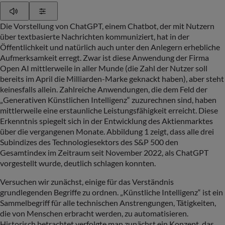
Play
Show Settings
Die Vorstellung von ChatGPT, einem Chatbot, der mit Nutzern
über textbasierte Nachrichten kommuniziert, hat in der
Öffentlichkeit und natürlich auch unter den Anlegern erhebliche
Aufmerksamkeit erregt. Zwar ist diese Anwendung der Firma
Open AI mittlerweile in aller Munde (die Zahl der Nutzer soll
bereits im April die Milliarden-Marke geknackt haben), aber steht
keinesfalls allein. Zahlreiche Anwendungen, die dem Feld der
„Generativen Künstlichen Intelligenz“ zuzurechnen sind, haben
mittlerweile eine erstaunliche Leistungsfähigkeit erreicht. Diese
Erkenntnis spiegelt sich in der Entwicklung des Aktienmarktes
über die vergangenen Monate. Abbildung 1 zeigt, dass alle drei
Subindizes des Technologiesektors des S&P 500 den
Gesamtindex im Zeitraum seit November 2022, als ChatGPT
vorgestellt wurde, deutlich schlagen konnten.
Versuchen wir zunächst, einige für das Verständnis
grundlegenden Begriffe zu ordnen. „Künstliche Intelligenz“ ist ein
Sammelbegriff für alle technischen Anstrengungen, Tätigkeiten,
die von Menschen erbracht werden, zu automatisieren.
Historisch betrachtet verfolgte man zunächst ein Konzept, das