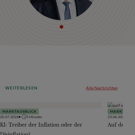
WEITERLESEN
Alle Nachrichten
MARKTAUSBLICK
MARKTAUSB
20.07.2026
5
Minutes
23.06.2026
KI: Treiber der Inflation oder der
Auf der Te
Disinflation?