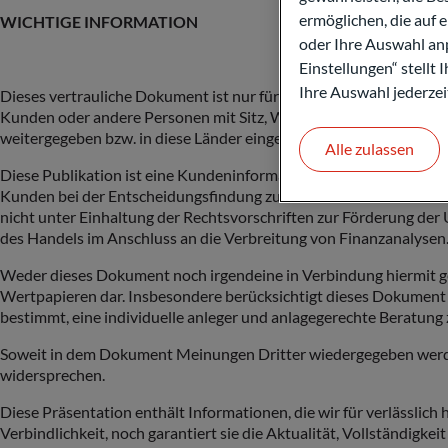
ermöglichen, die auf 
WICHTIGE INFORMATION
oder Ihre Auswahl anp
Einstellungen“ stellt
Ihre Auswahl jederzei
Dieses vertrauliche Dokument ist nur für Sie bestimmt Es darf we
Kunden oder andere Personen mit Sitz, Wohnsitz, gewöhnlichem A
weitergegeben bzw. in diese Länder eingeführt oder dort verbreit
Alle zulassen
Diese Publikation ist eine Kundeninformation der ODDO BHF S
Kunden bei der Entscheidungsfindung zu unterstützen und dient
nicht unter Einhaltung der Rechtsvorschriften zur Förderung de
des Handels im Anschluss an die Verbreitung von Finanzanalysen
Weder dieses Dokument noch irgendeine in Verbindung hiermit g
Wertpapieren dar. Insbesondere berücksichtigt dieses Dokument 
bestimmt, eine individuelle anleger und anlagegerechte Beratung 
Soweit in dem Dokument Meinungen Dritter wiedergegeben werden
widersprechen.
Diese Präsentation enthält Informationen, die wir für verlässli
Verbindlichkeit, noch garantiert sie die Aktualität, Vollständigke