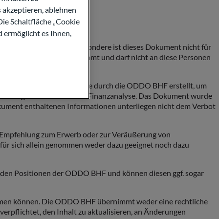
s akzeptieren, ablehnen
Die Schaltfläche „Cookie
d ermöglicht es Ihnen,
röffentlicht werden. Insbesondere ist dieses Dokument nicht für
nderen Drittstaaten bestimmt und darf nicht an diese Personen
etzes. Das Dokument wurde durch die ODDO BHF erstellt, um
m Werbung und nicht um eine Finanzanalyse. Das Dokument wurde
Dokument enthaltenen Informationen unterliegen nicht dem Verbot
e Empfehlung zum Erwerb oder zur Veräußerung von
 für sich allein genommen weder dazu geeignet noch dazu
t den Positionen der ODDO BHF und können diesen ggf. sogar
ernehmen können. Die ODDO BHF übernimmt weder eine rechtliche
 verpflichtet, den Inhalt zu aktualisieren, an Änderungen