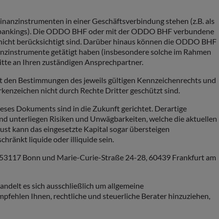
zinstrumenten in einer Geschäftsverbindung stehen (z.B. als
entbankings). Die ODDO BHF oder mit der ODDO BHF verbundene
icht berücksichtigt sind. Darüber hinaus können die ODDO BHF
zinstrumente getätigt haben (insbesondere solche im Rahmen
itte an Ihren zuständigen Ansprechpartner.
t den Bestimmungen des jeweils gültigen Kennzeichenrechts und
kenzeichen nicht durch Rechte Dritter geschützt sind.
eses Dokuments sind in die Zukunft gerichtet. Derartige
und unterliegen Risiken und Unwägbarkeiten, welche die aktuellen
st kann das eingesetzte Kapital sogar übersteigen
nkt liquide oder illiquide sein.
8, 53117 Bonn und Marie-Curie-Straße 24-28, 60439 Frankfurt am
ndelt es sich ausschließlich um allgemeine
ehlen Ihnen, rechtliche und steuerliche Berater hinzuziehen,