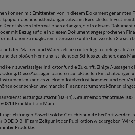
önnen mit Emittenten von in diesem Dokument genannten Finan
Wertpapiernebendienstleistungen, etwa im Bereich des Investm
Kenntnis von Informationen erlangen, die in diesem Dokument n
er mit Bezug auf die in diesem Dokument angesprochenen Finan
formationen zu möglichen Interessenkonflikten wenden Sie sich b
eschützten Marken und Warenzeichen unterliegen uneingeschränk
rund der bloßen Nennung ist nicht der Schluss zu ziehen, dass Mar
kein zuverlässiger Indikator für die Zukunft. Einige Aussagen di
twicklung. Diese Aussagen basieren auf aktuellen Einschätzungen 
nstrumenten kann es zu einem Totalverlust kommen und der Verlu
en oder senken und manche Finanzinstrumente können eingeschrä
nanzdienstleistungsaufsicht (BaFin), Graurheindorfer Straße 10
 60314 Frankfurt am Main.
ungsleistungen. Soweit solche Gesichtspunkte berührt werden, ha
 ODDO BHF zum Zeitpunkt der Publikation wiedergeben. Wir empf
immter Produkte.