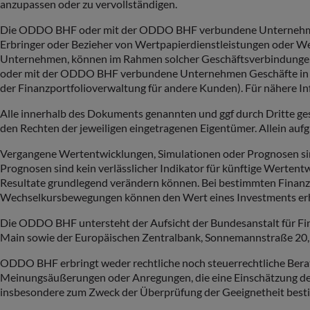
anzupassen oder zu vervollständigen.
Die ODDO BHF oder mit der ODDO BHF verbundene Unternehmen k
Erbringer oder Bezieher von Wertpapierdienstleistungen oder 
Unternehmen, können im Rahmen solcher Geschäftsverbindungen 
oder mit der ODDO BHF verbundene Unternehmen Geschäfte in od
der Finanzportfolioverwaltung für andere Kunden). Für nähere In
Alle innerhalb des Dokuments genannten und ggf durch Dritte g
den Rechten der jeweiligen eingetragenen Eigentümer. Allein aufg
Vergangene Wertentwicklungen, Simulationen oder Prognosen sind 
Prognosen sind kein verlässlicher Indikator für künftige Werten
Resultate grundlegend verändern können. Bei bestimmten Finanzi
Wechselkursbewegungen können den Wert eines Investments erhöh
Die ODDO BHF untersteht der Aufsicht der Bundesanstalt für Fi
Main sowie der Europäischen Zentralbank, Sonnemannstraße 20,
ODDO BHF erbringt weder rechtliche noch steuerrechtliche Berat
Meinungsäußerungen oder Anregungen, die eine Einschätzung der
insbesondere zum Zweck der Überprüfung der Geeignetheit best