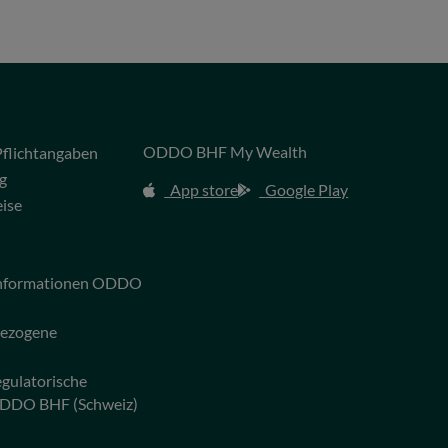
ODDO BHF My Wealth
flichtangaben
g
App store
Google Play
eise
 Informationen ODDO
bezogene
egulatorische
ODDO BHF (Schweiz)