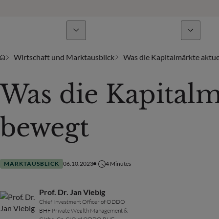
Geschäftsbereiche
Nachrichten & Analysen
Wirtschaft und Marktausblick
Was die Kapitalmärkte aktue
Was die Kapitalm
bewegt
MARKTAUSBLICK
06.10.2023
4
Minutes
Prof. Dr. Jan Viebig
Chief Investment Officer of ODDO
BHF Private Wealth Management &