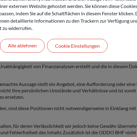
einer externen Website gehostet werden. Sie können diese Cookie
assen, indem Sie auf die Schaltflächen in diesem Fenster klicken. 
 Ihnen detaillierte Informationen zu den Trackern zur Verfügung un
t zu widerrufen.
der insgesamt, noch in Teilen reproduziert, weitergegeben oder ve
ufenthaltsort oder Greencard in bzw für die USA, Kanada oder a
et werden.
Alle ablehnen
Cookie Einstellungen
E (nachfolgend „ODDO BHF“) im Sinne des Wertpapierhandelsges
 ausschließlich Informationszwecken. Es handelt sich hierbei u
r Unabhängigkeit von Finanzanalysen erstellt und die in diesem 
.
emachte Aussage stellt ein Angebot, eine Aufforderung oder ein
nicht Ihre persönlichen Umstände und Verhältnisse und ist somit
zu ersetzen.
, sind diese Positionen nicht notwendigerweise in Einklang mi
ch halten, für deren Verlässlichkeit wir jedoch keine Gewähr üb
it und Fehlerfreiheit des Inhalts Zusätzlich ist die ODDO BHF nicht