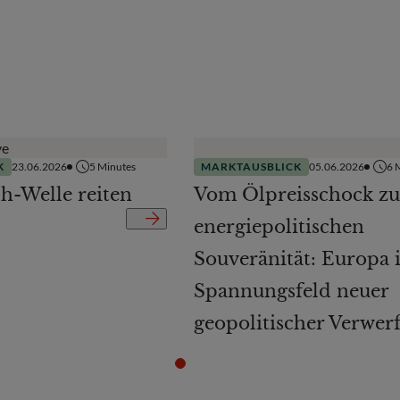
K
23.06.2026
5
Minutes
MARKTAUSBLICK
05.06.2026
6
M
ch-Welle reiten
Vom Ölpreisschock zu
energiepolitischen
Souveränität: Europa 
Spannungsfeld neuer
geopolitischer Verwer