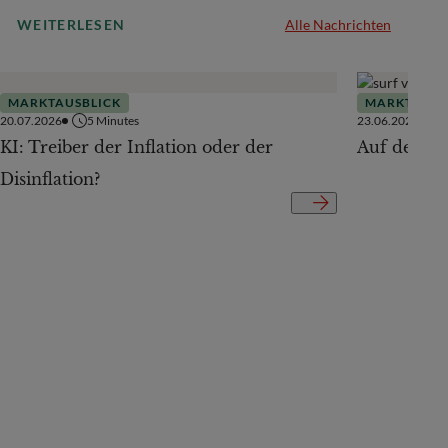
WEITERLESEN
Alle Nachrichten
MARKTAUSBLICK
MARKTAUSB
20.07.2026
5
Minutes
23.06.2026
KI: Treiber der Inflation oder der
Auf der Te
Disinflation?