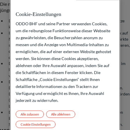
Die nach unserer Einschätzung wichtigsten Gründe für den
jüngsten Renditeanstieg sind:
Cookie-Einstellungen
Die Notenbanken in den USA und Europa haben die Leitzinssätze
ODDO BHF und seine Partner verwenden Cookies,
kräftig erhöht.
um die reibungslose Funktionsweise dieser Webseite
Insbesondere in den USA fiel die Bremswirkung der Geldpolitik auf
zu gewährleisten, die Besucherzahlen anonym zu
Nachfrage und Beschäftigung bisher gering aus. Die Arbeitsmärkte
messen und die Anzeige von Multimedia-Inhalten zu
sind weiter sehr fest. Die Federal Reserve und die EZB signalisieren,
dass die Leitzinssätze daher „für längere Zeit
höher“ bleiben
ermöglichen, die auf einer externen Website gehostet
dürften.
werden. Sie können diese Cookies akzeptieren,
Die Marktteilnehmer erwarten mehrheitlich, dass die Inflation im
ablehnen oder Ihre Auswahl anpassen, indem Sie auf
langfristigen Durchschnitt höher ausfallen wird als in den
die Schaltflächen in diesem Fenster klicken. Die
vergangenen Jahren.
Schaltfläche „Cookie Einstellungen“ stellt Ihnen
Das Angebot an Anleihen steigt infolge der hohen staatlichen
detaillierte Informationen zu den Trackern zur
Defizite und des Abbaus der Anleihebestände der Notenbanken.
Verfügung und ermöglicht es Ihnen, Ihre Auswahl
Die Nachfrage insbesondere der ausländischen Währungsbehörden
(China, Japan) hat sich gleichzeitig aufgrund
rückläufiger
jederzeit zu widerrufen.
Leistungsbilanzüberschüsse verringert.
Die Laufzeitprämie (Ausgleich für die Risiken einer langfristigen
Alle zulassen
Alle ablehnen
Bereitstellung von Kapital) ist aufgrund der hohen
Staatsverschuldung und vermehrter Haushaltsrisiken gestiegen.
Cookie Einstellungen