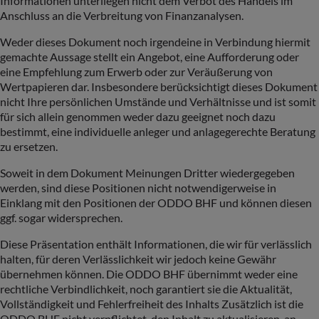
Informationen unterliegen nicht dem Verbot des Handels im
Anschluss an die Verbreitung von Finanzanalysen.
Weder dieses Dokument noch irgendeine in Verbindung hiermit
gemachte Aussage stellt ein Angebot, eine Aufforderung oder
eine Empfehlung zum Erwerb oder zur Veräußerung von
Wertpapieren dar. Insbesondere berücksichtigt dieses Dokument
nicht Ihre persönlichen Umstände und Verhältnisse und ist somit
für sich allein genommen weder dazu geeignet noch dazu
bestimmt, eine individuelle anleger und anlagegerechte Beratung
zu ersetzen.
Soweit in dem Dokument Meinungen Dritter wiedergegeben
werden, sind diese Positionen nicht notwendigerweise in
Einklang mit den Positionen der ODDO BHF und können diesen
ggf. sogar widersprechen.
Diese Präsentation enthält Informationen, die wir für verlässlich
halten, für deren Verlässlichkeit wir jedoch keine Gewähr
übernehmen können. Die ODDO BHF übernimmt weder eine
rechtliche Verbindlichkeit, noch garantiert sie die Aktualität,
Vollständigkeit und Fehlerfreiheit des Inhalts Zusätzlich ist die
ODDO BHF nicht verpflichtet, den Inhalt zu aktualisieren, an