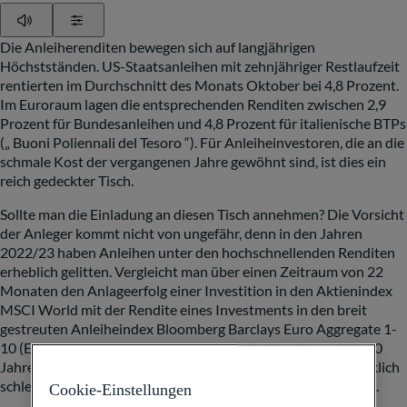
Play
Show Settings
Die Anleiherenditen bewegen sich auf langjährigen
Höchstständen. US-Staatsanleihen mit zehnjähriger Restlaufzeit
rentierten im Durchschnitt des Monats Oktober bei 4,8 Prozent.
Im Euroraum lagen die entsprechenden Renditen zwischen 2,9
Prozent für Bundesanleihen und 4,8 Prozent für italienische BTPs
(„
Buoni
Poliennali
del
Tesoro
“). Für Anleiheinvestoren, die an die
schmale Kost der vergangenen Jahre gewöhnt sind, ist dies ein
reich gedeckter Tisch.
Sollte man die Einladung an diesen Tisch annehmen? Die Vorsicht
der Anleger kommt nicht von ungefähr, denn in den Jahren
2022/23 haben Anleihen unter den hochschnellenden Renditen
erheblich gelitten. Vergleicht man über einen Zeitraum von 22
Monaten den Anlageerfolg einer Investition in den Aktienindex
MSCI World mit der Rendite eines Investments in den breit
gestreuten Anleiheindex Bloomberg Barclays Euro Aggregate 1-
10 (Euro-denominierte Anleihen im Laufzeitband von 1 bis 10
Jahren), dann schneiden die Anleihen mit -10,3 Prozent merklich
schlechter ab als, in Euro gerechnet, die Aktien (-5,0 Prozent).
Cookie-Einstellungen