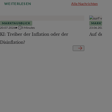
WEITERLESEN
Alle Nachrichten
MARKTAUSBLICK
MARKTAUSB
20.07.2026
5
Minutes
23.06.2026
KI: Treiber der Inflation oder der
Auf der Te
Disinflation?