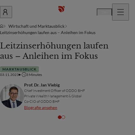
De
Wirtschaft und Marktausblick
Leitzinserhöhungen laufen aus – Anleihen im Fokus
Leitzinserhöhungen laufen
aus – Anleihen im Fokus
MARKTAUSBLICK
03.11.2023
3
Minutes
Prof. Dr. Jan Viebig
Chief Investment Officer of ODDO BHF
Private Wealth Management & Global
Co-CIO of ODDO BHF
Biografie ansehen