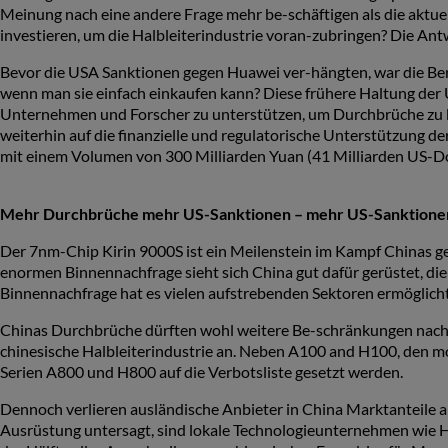
Meinung nach eine andere Frage mehr be-schäftigen als die aktuelle
investieren, um die Halbleiterindustrie voran-zubringen? Die Antw
Bevor die USA Sanktionen gegen Huawei ver-hängten, war die Bere
wenn man sie einfach einkaufen kann? Diese frühere Haltung der U
Unternehmen und Forscher zu unterstützen, um Durchbrüche zu 
weiterhin auf die finanzielle und regulatorische Unterstützung de
mit einem Volumen von 300 Milliarden Yuan (41 Milliarden US-Dol
Mehr Durchbrüche mehr US-Sanktionen – mehr US-Sanktionen 
Der 7nm-Chip Kirin 9000S ist ein Meilenstein im Kampf Chinas g
enormen Binnennachfrage sieht sich China gut dafür gerüstet, die
Binnennachfrage hat es vielen aufstrebenden Sektoren ermöglicht,
Chinas Durchbrüche dürften wohl weitere Be-schränkungen nach 
chinesische Halbleiterindustrie an. Neben A100 and H100, den mod
Serien A800 und H800 auf die Verbotsliste gesetzt werden.
Dennoch verlieren ausländische Anbieter in China Marktanteile
Ausrüstung untersagt, sind lokale Technologieunternehmen wie Hu