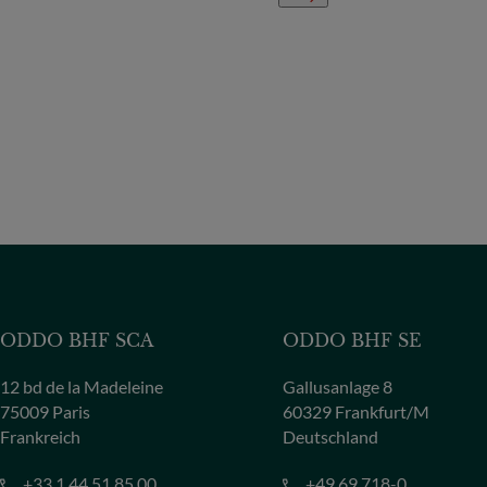
ODDO BHF SCA
ODDO BHF SE
12 bd de la Madeleine
Gallusanlage 8
75009 Paris
60329 Frankfurt/M
Frankreich
Deutschland
+33 1 44 51 85 00
+49 69 718-0