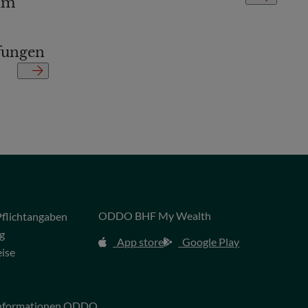
im
fungen
ODDO BHF My Wealth
flichtangaben
g
App store
Google Play
eise
 Informationen ODDO