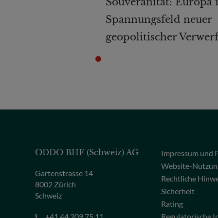
Souveränität: Europa 
Spannungsfeld neuer
geopolitischer Verwer
ODDO BHF (Schweiz) AG
Impressum und P
Website-Nutzun
Gartenstrasse 14
Rechtliche Hinw
8002 Zürich
Sicherheit
Schweiz
Rating
+41 44 209 75 11
Regulatorische