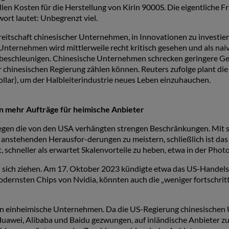
n Kosten für die Herstellung von Kirin 9000S. Die eigentliche Frag
ort lautet: Unbegrenzt viel.
itschaft chinesischer Unternehmen, in Innovationen zu investiere
nternehmen wird mittlerweile recht kritisch gesehen und als naiv
beschleunigen. Chinesische Unternehmen schrecken geringere Ge
r chinesischen Regierung zählen können. Reuters zufolge plant die
lar), um der Halbleiterindustrie neues Leben einzuhauchen.
mehr Aufträge für heimische Anbieter
egen die von den USA verhängten strengen Beschränkungen. Mit se
 anstehenden Herausfor-derungen zu meistern, schließlich ist das
 schneller als erwartet Skalenvorteile zu heben, etwa in der Pho
sich ziehen. Am 17. Oktober 2023 kündigte etwa das US-Handels
ernsten Chips von Nvidia, könnten auch die „weniger fortschritt-
 an einheimische Unternehmen. Da die US-Regierung chinesische
awei, Alibaba und Baidu gezwungen, auf inländische Anbieter zur