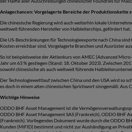
der Hälfte aller Ausschreibungen chinesischer Foundries für Mas
Anlagechancen: Vorgelagerte Bereiche der Produktionskette s
Die chinesische Regierung wird auch weiterhin lokale Unternehme
weltweit führenden Hersteller von Halbleiterchips, gefördert hat.
Die US-Beschränkungen für Technologieexporte nach China sind f
Kosten erreichbar sind. Vorgelagerte Branchen und Ausrüster aus 
So ist beispielsweise der Aktienkurs von AMEC (Advanced Micro-f
Jahr um 63 % gestiegen (Stand: 18. Oktober 2023). Zwischen 20
sowohl chinesische als auch weltweit führende Halbleiteruntern
Der Technologiewettlauf zwischen China und den USA wird so schn
es doch in einem alten chinesischen Sprichwort sinngemäß: Aus 
Wichtige Hinweise
ODDO BHF Asset Management ist die Vermögensverwaltungssparte
ODDO BHF Asset Management SAS (Frankreich), ODDO BHF A
(Frankreich). Vorliegendes Dokument wurde durch die ODDO BHF 
Kunden (MiFID) bestimmt und nicht zur Aushändigung an Privatkund