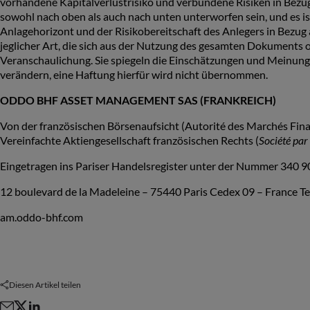
vorhandene Kapitalverlustrisiko und verbundene Risiken in Bezu
sowohl nach oben als auch nach unten unterworfen sein, und es ist
Anlagehorizont und der Risikobereitschaft des Anlegers in Bez
jeglicher Art, die sich aus der Nutzung des gesamten Dokuments
Veranschaulichung. Sie spiegeln die Einschätzungen und Meinung
verändern, eine Haftung hierfür wird nicht übernommen.
ODDO BHF ASSET MANAGEMENT SAS (FRANKREICH)
Von der französischen Börsenaufsicht (Autorité des Marchés Fi
Vereinfachte Aktiengesellschaft französischen Rechts (
Société par 
Eingetragen ins Pariser Handelsregister unter der Nummer 340 90
12 boulevard de la Madeleine – 75440 Paris Cedex 09 – France Tel
am.oddo-bhf.com
Diesen Artikel teilen