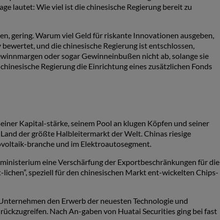
e lautet: Wie viel ist die chinesische Regierung bereit zu
n, gering. Warum viel Geld für riskante Innovationen ausgeben,
 bewertet, und die chinesische Regierung ist entschlossen,
winnmargen oder sogar Gewinneinbußen nicht ab, solange sie
 chinesische Regierung die Einrichtung eines zusätzlichen Fonds
iner Kapital-stärke, seinem Pool an klugen Köpfen und seiner
 Land der größte Halbleitermarkt der Welt. Chinas riesige
tovoltaik-branche und im Elektroautosegment.
ministerium eine Verschärfung der Exportbeschränkungen für die
lichen”, speziell für den chinesischen Markt ent-wickelten Chips-
n Unternehmen den Erwerb der neuesten Technologie und
ückzugreifen. Nach An-gaben von Huatai Securities ging bei fast