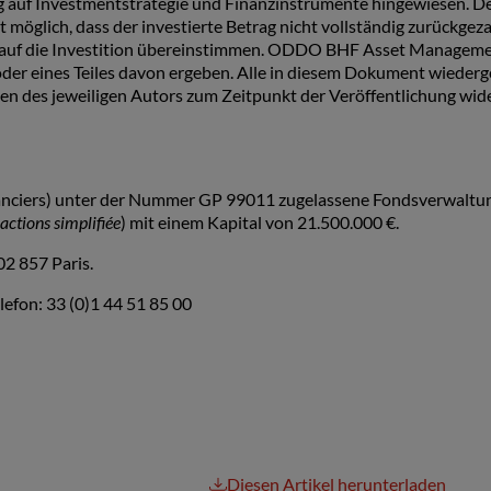
g auf Investmentstrategie und Finanzinstrumente hingewiesen. De
 möglich, dass der investierte Betrag nicht vollständig zurückgeza
ug auf die Investition übereinstimmen. ODDO BHF Asset Manageme
 oder eines Teiles davon ergeben. Alle in diesem Dokument wiede
en des jeweiligen Autors zum Zeitpunkt der Veröffentlichung wid
nanciers) unter der Nummer GP 99011 zugelassene Fondsverwaltun
actions simplifiée
) mit einem Kapital von 21.500.000 €.
2 857 Paris.
efon: 33 (0)1 44 51 85 00
Diesen Artikel herunterladen