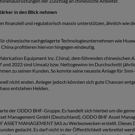
chinenausrüstungen der Zuschlag an chinesische Anbieter.
tärker in den Blick nehmen
n finanziell und regulatorisch massiv unterstützen, ähnlich wie 
ür chinesische nachgelagerte Technologieunternehmen wie Huawei
China profitieren hiervon hingegen eindeutig.
abrication Equipment Inc. China), dem führenden chinesischen Anb
17 und 2022 sind Umsatz bzw. Nettogewinn im Durchschnitt jähr
ehmen zu seinen Kunden. So konnte seine neueste Anlage für 5nm
ell nicht enden. Anleger jedoch könnten sich gute Chancen entge
Chaos entstehen Helden.
 der ODDO BHF-Gruppe. Es handelt sich hierbei um die gemeins
sset Management GmbH (Deutschland), ODDO BHF Asset Man
ASSET MANAGEMENT SAS zu Werbezwecken erstellt. Dieses Dokumen
en gedacht. Es darf nicht in der Öffentlichkeit verbreitet werden