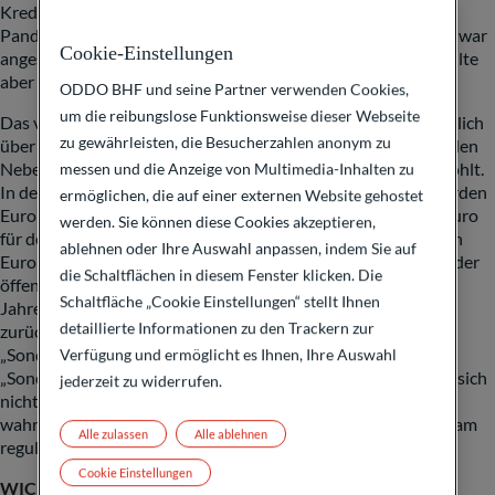
Kreditaufnahme damit enge Grenzen. Im Zuge der Corona-
Pandemie wurde die Schuldenbremse 2020 ausgesetzt – das war
Cookie-Einstellungen
angesichts der ungewöhnlichen Umstände gerechtfertigt, sollte
aber die Ausnahme bleiben.
ODDO BHF und seine Partner verwenden Cookies,
um die reibungslose Funktionsweise dieser Webseite
Das vornehmste Vorrecht des Parlaments besteht darin, jährlich
zu gewährleisten, die Besucherzahlen anonym zu
über die Staatsfinanzen entscheiden zu dürfen. Durch die vielen
Nebenhaushalte werden die Rechte des Bundestags ausgehöhlt.
messen und die Anzeige von Multimedia-Inhalten zu
In den vergangenen Jahren sind diese ausgeufert: 100 Milliarden
ermöglichen, die auf einer externen Website gehostet
Euro Sondervermögen für die Bundeswehr, 200 Milliarden Euro
werden. Sie können diese Cookies akzeptieren,
für den Wirtschafts- und Stabilisierungsfonds, 212 Milliarden
ablehnen oder Ihre Auswahl anpassen, indem Sie auf
Euro für den Klima- und Transformationsfonds. Der Anstieg der
die Schaltflächen in diesem Fenster klicken. Die
öffentlichen Verschuldung in Deutschland ist in den letzten
Schaltfläche „Cookie Einstellungen“ stellt Ihnen
Jahren vor allem auf die Nebenhaushalte des Bundes
detaillierte Informationen zu den Trackern zur
zurückzuführen, die die Bundesregierung gerne
„Sondervermögen“ nennt, obwohl es sich eher um
Verfügung und ermöglicht es Ihnen, Ihre Auswahl
„Sonderschulden“ handelt. Die Bürger dieses Landes können sich
jederzeit zu widerrufen.
nicht mehr auf den Grundsatz der Haushaltsklarheit und -
wahrheit verlassen, wenn die Regierung beständig Schulden am
Alle zulassen
Alle ablehnen
regulären, jährlich aufzustellenden Haushalt vorbei macht.
Cookie Einstellungen
WICHTIGE INFORMATION