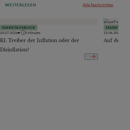
WEITERLESEN
Alle Nachrichten
MARKTAUSBLICK
MARKTAUSB
20.07.2026
5
Minutes
23.06.2026
KI: Treiber der Inflation oder der
Auf der Te
Disinflation?