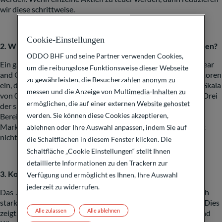
wir diese schrittweise.
Cookie-Einstellungen
2. Wie ist die Stimmung an den Finanzmärkten einzuschätzen?
ODDO BHF und seine Partner verwenden Cookies,
Ein gängiges Maß für die Stimmung an den Märkten ist der Fear
um die reibungslose Funktionsweise dieser Webseite
and
Greed
Index. Dieser Index fängt die Stimmung der Investoren
zu gewährleisten, die Besucherzahlen anonym zu
ein, die zwischen Angst und Gier schwankt. Er liegt auf einer Skala
messen und die Anzeige von Multimedia-Inhalten zu
von 0 (extreme Angst) bis 100 (extreme Gier) aktuell bei 72. Drei
ermöglichen, die auf einer externen Website gehostet
der sieben Bestandteile des Index liegen momentan sogar im
werden. Sie können diese Cookies akzeptieren,
Bereich „extreme Gier“. Damit erscheinen uns die
Marktteilnehmer aktuell euphorisch. Dies mahnt uns, derzeit
ablehnen oder Ihre Auswahl anpassen, indem Sie auf
nicht zu mutig zu werden.
die Schaltflächen in diesem Fenster klicken. Die
Schaltfläche „Cookie Einstellungen“ stellt Ihnen
detaillierte Informationen zu den Trackern zur
3. Konzentration im Langzeitvergleich
Verfügung und ermöglicht es Ihnen, Ihre Auswahl
jederzeit zu widerrufen.
Das Jahr 2023 war an den US-Börsen von einer ungewöhnlich
starken Konzentration auf die „Glorreichen Sieben“ geprägt. Dies
Alle zulassen
Alle ablehnen
zeigt, wie sehr die Themen Digitalisierung, Tech, Halbleiter und