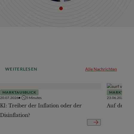
WEITERLESEN
Alle Nachrichten
MARKTAUSBLICK
MARKTAUSB
20.07.2026
5
Minutes
23.06.2026
KI: Treiber der Inflation oder der
Auf der Te
Disinflation?