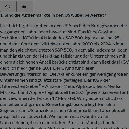
Play
Show Settings
1. Sind die Aktienmärkte in den USA überbewertet?
Es ist richtig, dass Aktien in den USA nach den Kursgewinnen der
vergangenen Jahre hoch bewertet sind.
Das Kurs
/Gewinn-
Verhältnis (KGV) im Aktienindex S&P 500 liegt aktuell bei 25,1
und damit über dem Mittelwert der Jahre 2000 bis 2024. Nimmt
man den gleichgewichteten S&P 500, in dem alle Indexmitglieder
unabhängig von der Marktkapitalisierung der Unternehmen mit
einem gleich hohen Anteil berücksichtigt sind, dann liegt das KGV
deutlich niedriger bei 20,4. Der Grund für diesen
Bewertungsunterschied: Die Aktienkurse einiger weniger, großer
Unternehmen sind zuletzt stark gestiegen. Das KGV der
„Glorreichen Sieben“ – Amazon,
Meta
, Alphabet, Tesla, Nvidia,
Microsoft und Apple – liegt aktuell bei 39,2 (jeweils basierend auf
den Gewinnen der letzten 12 Monate). Wir glauben nicht, dass
derzeit eine allgemeine Bewertungsblase vorliegt. Einzelne
Segmente am US-amerikanischen Aktienmarkt sind aber aktuell
anspruchsvoll bewertet. Wir suchen nach wundervollen
Unternehmen, die zu einem fairen Preis am Markt gehandelt
werden. Wenn einzelne Aktien zu teuer werden, dann reduzieren