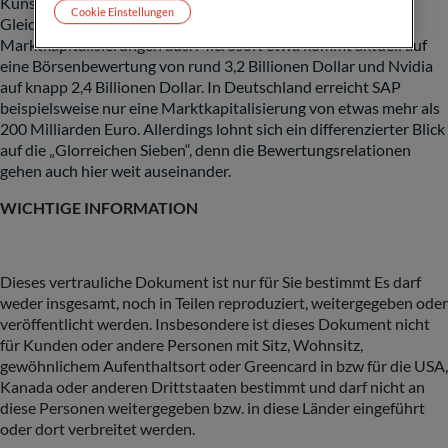
Künstliche Intelligenz derzeit die Investoren bewegen.
Cookie Einstellungen
Gleichzeitig zeichnen sich diese sieben Aktien durch hohe
Marktkapitalisierungen
aus. Microsoft etwa kommt aktuell auf
eine Börsenbewertung von rund 3,2 Billionen Dollar und Nvidia
auf knapp 2,4 Billionen Dollar. In Deutschland erreicht SAP
beispielsweise nur eine Marktkapitalisierung von etwas mehr als
200 Milliarden Euro. Allerdings lohnt sich ein differenzierter Blick
auf die „Glorreichen Sieben“, denn die Bewertungsrelationen
gehen auch hier weit auseinander.
WICHTIGE INFORMATION
Dieses vertrauliche Dokument ist nur für Sie bestimmt Es darf
weder insgesamt, noch in Teilen reproduziert, weitergegeben oder
veröffentlicht werden. Insbesondere ist dieses Dokument nicht
für Kunden oder andere Personen mit Sitz, Wohnsitz,
gewöhnlichem Aufenthaltsort oder Greencard in bzw für die USA,
Kanada oder anderen Drittstaaten bestimmt und darf nicht an
diese Personen weitergegeben bzw. in diese Länder eingeführt
oder dort verbreitet werden.