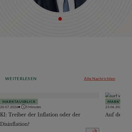
WEITERLESEN
Alle Nachrichten
MARKTAUSBLICK
MARKTAUSB
20.07.2026
5
Minutes
23.06.2026
KI: Treiber der Inflation oder der
Auf der Te
Disinflation?