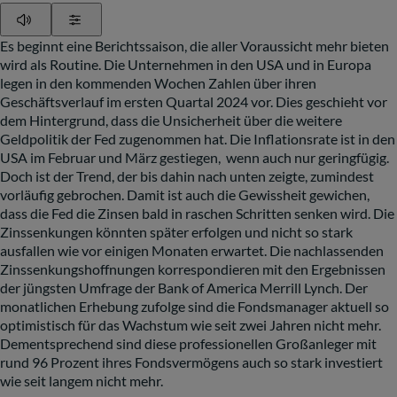
Play
Show Settings
Es beginnt eine Berichtssaison, die aller Voraussicht mehr bieten
wird als Routine. Die Unternehmen in den USA und in Europa
legen in den kommenden Wochen Zahlen über ihren
Geschäftsverlauf im ersten Quartal 2024 vor. Dies geschieht vor
dem Hintergrund, dass die Unsicherheit über die weitere
Geldpolitik der Fed zugenommen hat. Die Inflationsrate ist in den
USA im Februar und März gestiegen, wenn auch nur geringfügig.
Doch ist der Trend, der bis dahin nach unten zeigte, zumindest
vorläufig gebrochen. Damit ist auch die Gewissheit gewichen,
dass die Fed die Zinsen bald in raschen Schritten senken wird. Die
Zinssenkungen könnten später erfolgen und nicht so stark
ausfallen wie vor einigen Monaten erwartet. Die nachlassenden
Zinssenkungshoffnungen korrespondieren mit den Ergebnissen
der jüngsten Umfrage der Bank
of
America
Merrill Lynch. Der
monatlichen Erhebung zufolge sind die Fondsmanager aktuell so
optimistisch für das Wachstum wie seit zwei Jahren nicht mehr.
Dementsprechend sind diese professionellen Großanleger mit
rund 96 Prozent ihres Fondsvermögens auch so stark investiert
wie seit langem nicht mehr.