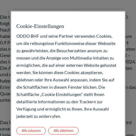
Die tatsächliche Gewinnentwicklung im Aktienindex S&P 500
folgt den optimistischen Wachstumserwartungen nicht ganz.
Cookie-Einstellungen
Nach den Zahlen, die die US-Unternehmen bisher vorgelegt
haben, sind die Gewinne des ersten Quartals 2024 im Mittel um
ODDO BHF und seine Partner verwenden Cookies,
0,9 Prozent zum Vorjahr gestiegen. Tatsächlich korrespondiert
um die reibungslose Funktionsweise dieser Webseite
das moderate Wachstum im ersten Quartal mit einem erwarteten
zu gewährleisten, die Besucherzahlen anonym zu
Gewinnwachstum für das Gesamtjahr 2024 von 10,3 Prozent –
messen und die Anzeige von Multimedia-Inhalten zu
das ist geringfügig niedriger als die Schätzung vom 31. März 2024.
ermöglichen, die auf einer externen Website gehostet
Die Analysten von
Factset
, die diese Zahlen aus den berichteten
werden. Sie können diese Cookies akzeptieren,
und erwarteten Ergebnissen für das erste Quartal ermittelt
ablehnen oder Ihre Auswahl anpassen, indem Sie auf
haben (sogenannte „
blended
earnings
“), rufen allerdings in
Erinnerung, dass in diesem frühen Stadium der Berichtssaison das
die Schaltflächen in diesem Fenster klicken. Die
Quartals-Gewinnwachstum in der Vergangenheit häufig
Schaltfläche „Cookie Einstellungen“ stellt Ihnen
unterschätzt wurde.
detaillierte Informationen zu den Trackern zur
Verfügung und ermöglicht es Ihnen, Ihre Auswahl
jederzeit zu widerrufen.
Das Urteil der Investoren über die laufende Berichtssaison wird
unserer Einschätzung nach stark von den großen Tech-
Alle zulassen
Alle ablehnen
Unternehmen abhängen. Besonders die Gewinnentwicklung von