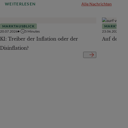
WEITERLESEN
Alle Nachrichten
MARKTAUSBLICK
MARKTAUSB
20.07.2026
5
Minutes
23.06.2026
KI: Treiber der Inflation oder der
Auf der Te
Disinflation?