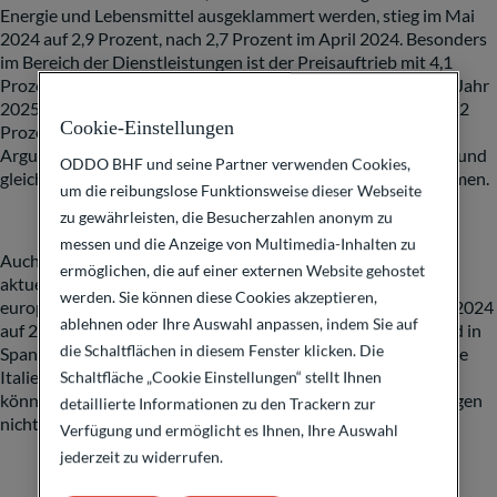
Energie und Lebensmittel ausgeklammert werden, stieg im Mai
2024 auf 2,9 Prozent, nach 2,7 Prozent im April 2024. Besonders
im Bereich der Dienstleistungen ist der Preisauftrieb mit 4,1
Prozent im Mai 2024 nach wie vor stark. Für das kommende Jahr
2025 hat die EZB ihre Prognose von bisher 2,0 Prozent auf 2,2
Cookie-Einstellungen
Prozent angehoben. Das ist ein Schwachpunkt in der
Argumentation der EZB: Die Inflationsprognose anzuheben und
ODDO BHF und seine Partner verwenden Cookies,
gleichzeitig die Zinsen zu senken – das passt schlecht zusammen.
um die reibungslose Funktionsweise dieser Webseite
zu gewährleisten, die Besucherzahlen anonym zu
messen und die Anzeige von Multimedia-Inhalten zu
Auch die regionale Spreizung der Inflation im Euroraum ist
ermöglichen, die auf einer externen Website gehostet
aktuell ungewöhnlich hoch. Für Deutschland beziffert das
werden. Sie können diese Cookies akzeptieren,
europäische Statistikamt Eurostat die Inflationsrate im Mai 2024
ablehnen oder Ihre Auswahl anpassen, indem Sie auf
auf 2,8 Prozent. In Belgien jedoch liegt sie bei 4,9 Prozent und in
die Schaltflächen in diesem Fenster klicken. Die
Spanien bei 3,8 Prozent. Am unteren Ende liegt beispielsweise
Italien mit nur 0,8 Prozent. Diese regionalen Unterschiede
Schaltfläche „Cookie Einstellungen“ stellt Ihnen
können die europäischen Geldpolitiker in ihren Entscheidungen
detaillierte Informationen zu den Trackern zur
nicht vollkommen ausblenden.
Verfügung und ermöglicht es Ihnen, Ihre Auswahl
jederzeit zu widerrufen.