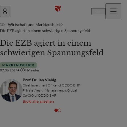
De
Wirtschaft und Marktausblick
Die EZB agiert in einem schwierigen Spannungsfeld
Die EZB agiert in einem
schwierigen Spannungsfeld
MARKTAUSBLICK
07.06.2024
4
Minutes
Prof. Dr. Jan Viebig
Chief Investment Officer of ODDO BHF
Private Wealth Management & Global
Co-CIO of ODDO BHF
Biografie ansehen